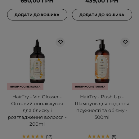
650,00 ГРН
439,00 ГРН
ДОДАТИ ДО КОШИКА
ДОДАТИ ДО КОШИКА
ВИБІР КОСМЕТОЛОГА
ВИБІР КОСМЕТОЛОГА
HairTry - Vin Glosser -
HairTry - Push Up -
Оцтовий ополіскувач
Шампунь для надання
для блиску і
пружності та об'єму -
розгладження волосся -
500ml
200ml
17
5