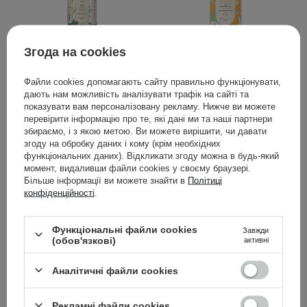
ВИБІР КОСМЕТОЛОГА
Згода на cookies
HairTry - Who Is She? -
HairTry - Date With
Ламелярна вода - 100ml
Exfoliate - Ензимний
Файли cookies допомагають сайту правильно функціонувати,
шампунь - 250ml
дають нам можливість аналізувати трафік на сайті та
показувати вам персоналізовану рекламу. Нижче ви можете
перевірити інформацію про те, які дані ми та наші партнери
34
30
збираємо, і з якою метою. Ви можете вирішити, чи давати
згоду на обробку даних і кому (крім необхідних
399,00 ГРН
680,00 ГРН
функціональних даних). Відкликати згоду можна в будь-який
момент, видаливши файли cookies у своєму браузері.
Більше інформації ви можете знайти в
Політиці
ДОДАТИ ДО КОШИКА
ДОДАТИ ДО КОШИКА
конфіденційності
.
Функціональні файли cookies
Завжди
(обов'язкові)
активні
Аналітичні файли cookies
Рекламні файли cookies