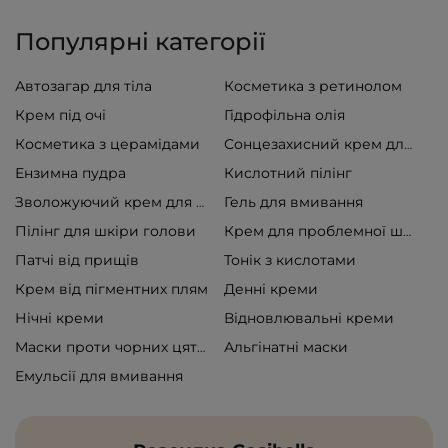
Популярні категорії
Автозагар для тіла
Косметика з ретинолом
Крем під очі
Гідрофільна олія
Косметика з церамідами
Сонцезахисний крем для обличчя
Ензимна пудра
Кислотний пілінг
Гель для вмивання
Зволожуючий крем для обличчя
Пілінг для шкіри голови
Крем для проблемної шкіри
Патчі від прищів
Тонік з кислотами
Крем від пігментних плям
Денні креми
Нічні креми
Відновлювальні креми
Альгінатні маски
Маски проти чорних цяток
Емульсії для вмивання