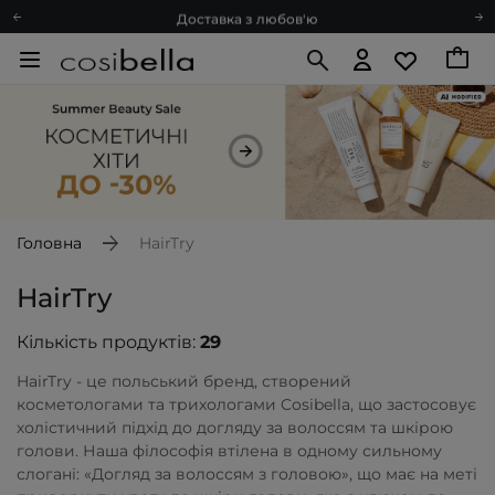
Доставка з любов'ю
Подарункові картки
Блог
Рекомендуй нас і отримуй ще більше балів
Запитай косметолога
Познайомимося?
Доставка з любов'ю
Подарункові картки
Головна
HairTry
Блог
HairTry
Кількість продуктів:
29
HairTry - це польський бренд, створений
косметологами та трихологами Cosibella, що застосовує
холістичний підхід до догляду за волоссям та шкірою
голови. Наша філософія втілена в одному сильному
слогані: «Догляд за волоссям з головою», що має на меті