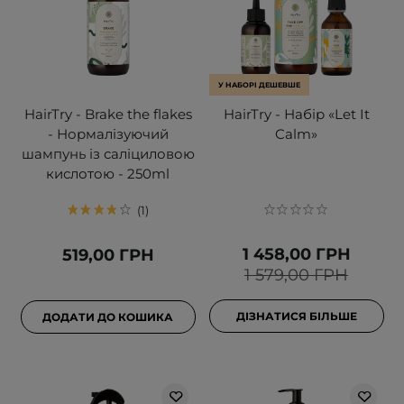
У НАБОРІ ДЕШЕВШЕ
HairTry - Brake the flakes
HairTry - Набір «Let It
- Нормалізуючий
Calm»
шампунь із саліциловою
кислотою - 250ml
1
1 458,00 ГРН
519,00 ГРН
1 579,00 ГРН
ДІЗНАТИСЯ БІЛЬШЕ
ДОДАТИ ДО КОШИКА