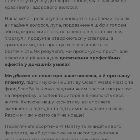
привернути увагу до шкіри голови, яка є ключем до
красивого і здорового волосся.
Наша мета - розв'язувати конкретні проблеми, такі як
випадіння волосся, лупа, подразнення шкіри голови
або надмірна жирність, незалежно від статі чи віку.
Формули продуктів створюються у співпраці з
трихологами, що гарантує їх ефективність та
безпечність. Як результат, ми пропонуємо прості, але
ефективні рішення для
досягнення професійних
ефектів у домашніх умовах
.
Ми дбаємо не лише про ваше волосся, а й про нашу
планету
, підтримуючи ініціативу Ocean Waste Plastic та
фонд SeedBalls Kenya, завдяки яким пластик потрапляє
на переробку, а зелені території відновлюють своє
життя. Купуючи нашу косметику, ви сприяєте
зменшенню відходів та підтримці засадження лісів.
Разом ми змінюємо світ на краще!
Перегляньте асортимент HairTry та знайдіть свого
фаворита, який допоможе вам насолоджуватися
здоровим і красивим волоссям кожного дня!