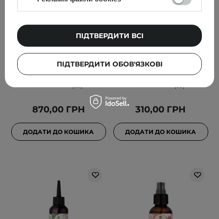
ВИБІР КОСМЕТОЛОГА
ПІДТВЕРДИТИ ВСІ
HairTry - Heat Lock -
HairTry - Itch Be Gone -
Незмивний
SOS-маска для шкіри
ПІДТВЕРДИТИ ОБОВ'ЯЗКОВІ
кондиціонер - 200ml
голови - 50ml
23
35
870,00 ГРН
310,00 ГРН
ДОДАТИ ДО КОШИКА
ДОДАТИ ДО КОШИКА