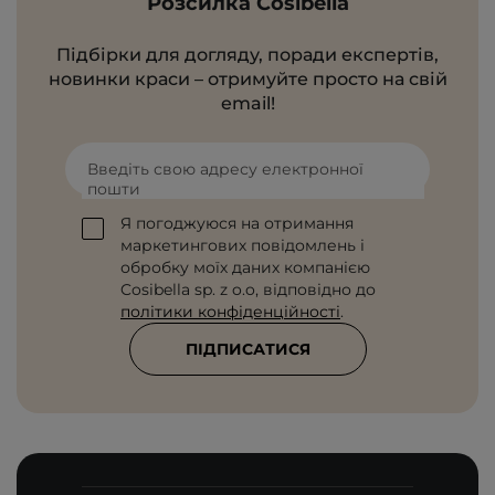
Розсилка Cosibella
Підбірки для догляду, поради експертів,
новинки краси – отримуйте просто на свій
email!
Введіть свою адресу електронної
пошти
Я погоджуюся на отримання
маркетингових повідомлень і
обробку моїх даних компанією
Cosibella sp. z o.o, відповідно до
політики конфіденційності
.
ПІДПИСАТИСЯ