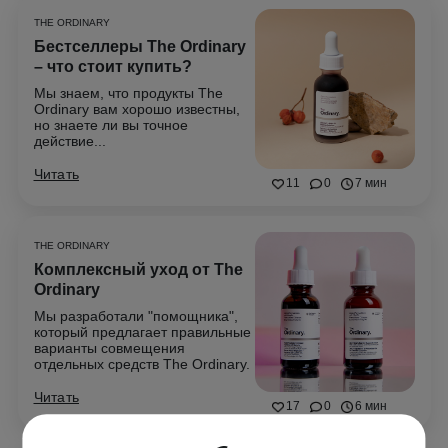
THE ORDINARY
Бестселлеры The Ordinary
– что стоит купить?
Мы знаем, что продукты The
Ordinary вам хорошо известны,
но знаете ли вы точное
действие...
Читать
11
0
7 мин
THE ORDINARY
Комплексный уход от The
Ordinary
Мы разработали "помощника",
который предлагает правильные
варианты совмещения
отдельных средств The Ordinary.
Читать
17
0
6 мин