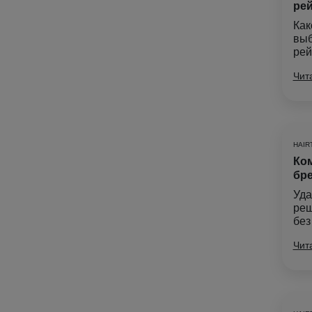
рей
Как
выб
рей
Чит
HAIR
Ком
бре
Уда
реш
без
Чит