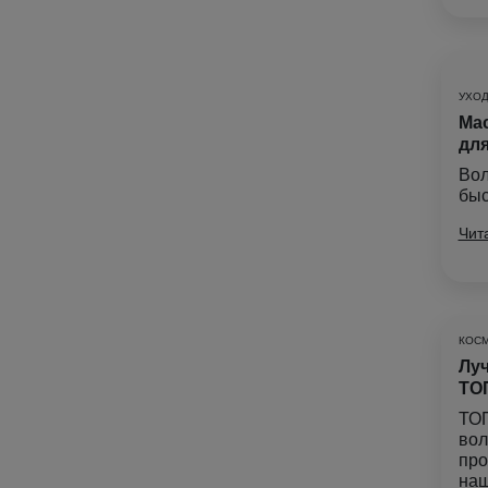
УХОД
Мас
дл
Вол
быс
Чит
КОС
Луч
ТОП
ТОП
вол
про
наш