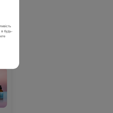
ливість
 в будь-
жете