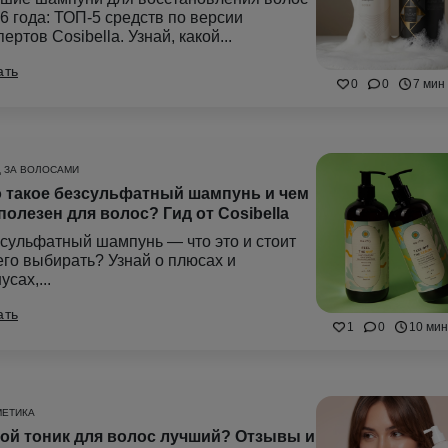
6 года: ТОП-5 средств по версии
пертов Cosibella. Узнай, какой...
ать
0
0
7 мин
 ЗА ВОЛОСАМИ
 такое безсульфатный шампунь и чем
полезен для волос? Гид от Cosibella
сульфатный шампунь — что это и стоит
его выбирать? Узнай о плюсах и
усах,...
ать
1
0
10 мин
МЕТИКА
ой тоник для волос лучший? Отзывы и