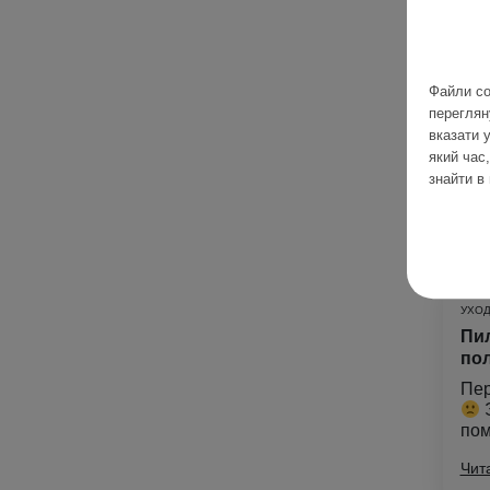
ПРО
Луч
Файли co
ТО
переглян
Хва
вказати 
для
який час
пер
знайти в
Чит
УХОД
Пил
пол
Пер
Э
пом
Чит