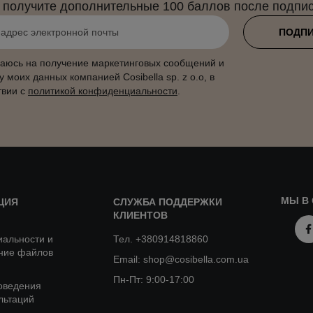
 получите дополнительные 100 баллов после подпис
ПОДП
аюсь на получение маркетинговых сообщений и
у моих данных компанией Cosibella sp. z o.o, в
твии с
политикой конфиденциальности
.
МЫ В 
ЦИЯ
СЛУЖБА ПОДДЕРЖКИ
КЛИЕНТОВ
альности и
Тел. +380914818860
ние файлов
Email: shop@cosibella.com.ua
Пн-Пт: 9:00-17:00
оведения
льтаций