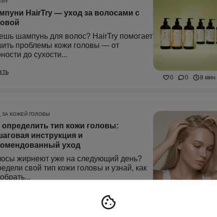
TRY
пуни HairTry — уход за волосами с
ловой
шь шампунь для волос? HairTry помогает
ить проблемы кожи головы — от
ности до сухости...
ать
0
0
8 мин
 ЗА КОЖЕЙ ГОЛОВЫ
 определить тип кожи головы:
аговая инструкция и
комендованный уход
осы жирнеют уже на следующий день?
едели свой тип кожи головы и узнай, как
обрать...
ать
0
0
10 мин