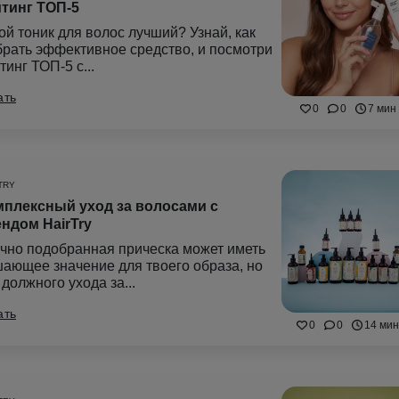
тинг ТОП-5
ой тоник для волос лучший? Узнай, как
рать эффективное средство, и посмотри
тинг ТОП-5 с...
ать
0
0
7 мин
TRY
плексный уход за волосами с
ндом HairTry
чно подобранная прическа может иметь
ающее значение для твоего образа, но
 должного ухода за...
ать
0
0
14 мин