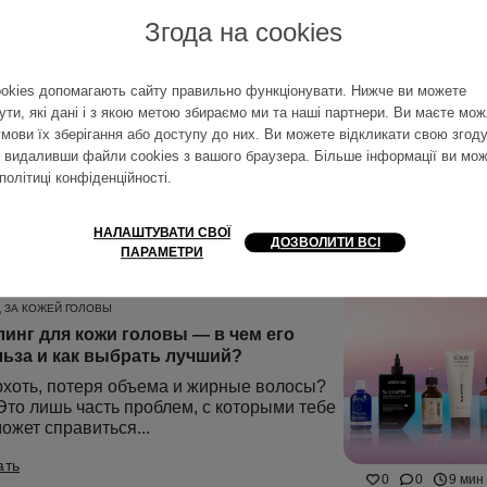
Згода на cookies
БЛЕМЫ С ВОЛОСАМИ
ший шампунь от перхоти – рейтинг
okies допомагають сайту правильно функціонувати. Нижче ви можете
П-5
ути, які дані і з якою метою збираємо ми та наші партнери. Ви маєте мож
тит прятать волосы из-за перхоти! Открой
умови їх зберігання або доступу до них. Ви можете відкликати свою згоду
 себя ТОП-5 лучших шампуней от
, видаливши файли cookies з вашого браузера. Більше інформації ви мо
хоти, которые возвращают...
політиці конфіденційності
.
ать
0
0
10 мин
НАЛАШТУВАТИ СВОЇ
ДОЗВОЛИТИ ВСІ
ПАРАМЕТРИ
 ЗА КОЖЕЙ ГОЛОВЫ
инг для кожи головы — в чем его
ьза и как выбрать лучший?
хоть, потеря объема и жирные волосы?
то лишь часть проблем, с которыми тебе
ожет справиться...
ать
0
0
9 мин