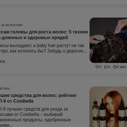
 ЗА ВОЛОСАМИ
саж головы для роста волос: 5 техник
я длинных и здоровых прядей
осы выпадают, а baby hair растут не так
тро, как хотелось бы? Забудь о дорогих...
ать
0
0
8 мин
МЕТИКА
шие средства для волос: рейтинг
-9 от Cosibella
-9 лучших средств для ухода за
осами от Cosibella – выбирай
веренные продукты, одобренные
ими...