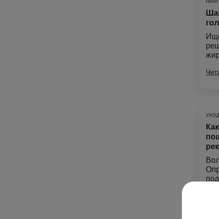
HAIR
Шам
го
Ище
реш
жир
Чит
УХОД
Как
пош
ре
Вол
Опр
под
Чит