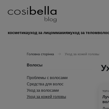
косметика
уход за лицом
макияж
уход за телом
воло
Головна сторінка
Уход за кожей головы
Волосы
У
Проблемы с волосами
Средства для волос
Уход за волосами
ТОП 
Уход за кожей головы
Лу
вол
Луч