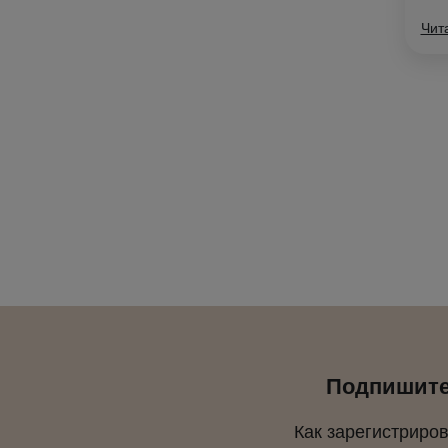
Чит
Подпишитес
Как зарегистриро