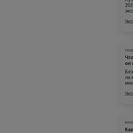
202
экс
Чит
УХОД
Что
он 
Без
ли 
мин
Чит
КОС
Как