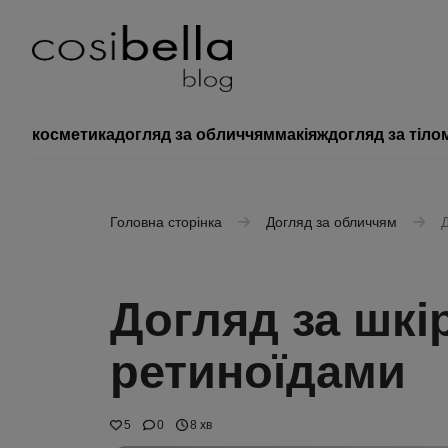
косметика
догляд за обличчям
макіяж
догляд за тіло
Головна сторінка
Догляд за обличчям
Д
Догляд за шкі
ретиноїдами
5
0
8 хв