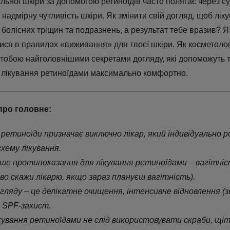
льної шкіри за допомогою ретиноїдів часто полягає через су
надмірну чутливість шкіри. Як змінити свій догляд, щоб лік
болісних тріщин та подразнень, а результат тебе вразив? 
тися в правилах «виживання» для твоєї шкіри. Як косметолог, 
 тобою найголовнішими секретами догляду, які допоможуть т
 лікування ретиноїдами максимально комфортно.
про головне:
ретиноїди призначає виключно лікар, який індивідуально р
схему лікування.
ше протипоказання для лікування ретиноїдами
–
вагітніс
ово скажи лікарю, якщо зараз плануєш вагітність).
огляду
–
це делікатне очищення, інтенсивне відновлення (з
 SPF-захист.
ікування ретиноїдами не слід використовувати скраби, щіт