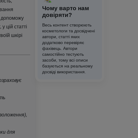
хість,
Чому варто нам
ування
довіряти?
Я допоможу
Весь контент створюють
у цій статті
косметологи та досвідчені
воїй шкірі
автори, статті яких
додатково перевіряє
фахівець. Автори
самостійно тестують
засоби, тому всі описи
базуються на реальному
досвіді використання.
озраховує
ть
воложення),
ки для