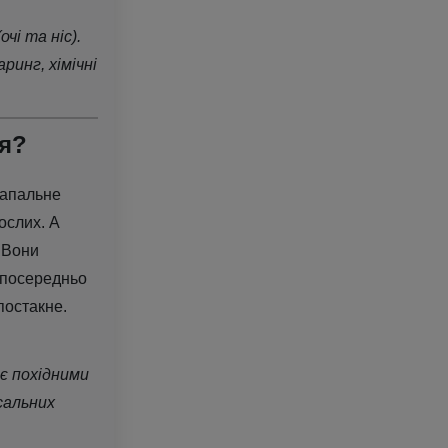
чі та ніс).
ринг, хімічні
ця?
запальне
рослих. А
Вони
зпосередньо
постакне.
є похідними
сальних