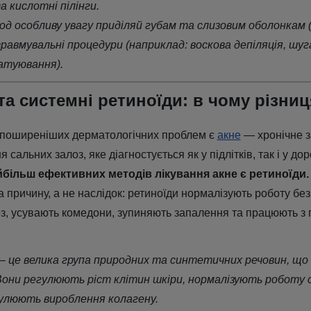
а кислотні пілінги.
іод особливу увагу приділяй губам та слизовим оболонкам (о
равмувальні процедури (наприклад: воскова депіляція, шуга
татуювання).
 та системні ретиноїди: в чому різни
йпоширеніших дерматологічних проблем є
акне
— хронічне 
сальних залоз, яке діагностується як у підлітків, так і у до
йбільш ефективних методів лікування акне є ретиноїди.
 причину, а не наслідок: ретиноїди нормалізують роботу бе
з, усувають комедони, зупиняють запалення та працюють з 
 – це велика група природних та синтетичних речовин, що 
 Вони регулюють ріст клітин шкіри, нормалізують роботу 
мулюють вироблення колагену.