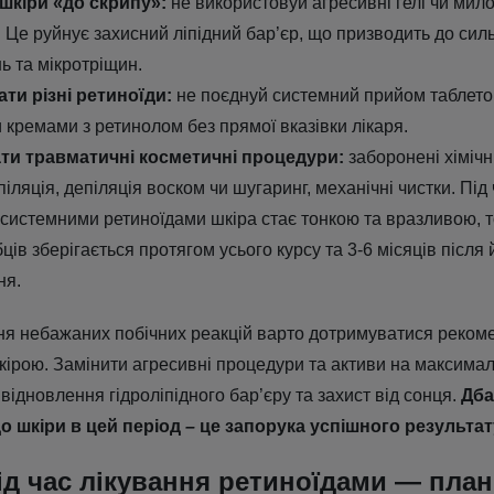
шкіри «до скрипу»:
не використовуй агресивні гелі чи мил
Це руйнує захисний ліпідний бар’єр, що призводить до сильн
ь та мікротріщин.
ти різні ретиноїди:
не поєднуй системний прийом таблеток
 кремами з ретинолом без прямої вказівки лікаря.
ти травматичні косметичні процедури:
заборонені хімічні
іляція, депіляція воском чи шугаринг, механічні чистки. Під 
 системними ретиноїдами шкіра стає тонкою та вразливою, т
убців зберігається протягом усього курсу та 3-6 місяців після 
ня.
ня небажаних побічних реакцій варто дотримуватися реком
кірою. Замінити агресивні процедури та активи на максима
відновлення гідроліпідного бар’єру та захист від сонця.
Дба
о шкіри в цей період
–
це запорука успішного результат
ід час лікування ретиноїдами — план