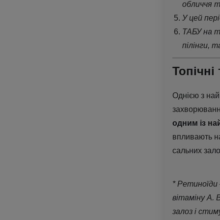
обличчя т
У цей пер
ТАБУ на т
пілінги, 
Топічні
Однією з на
захворювання 
одним із на
впливають на
сальних зало
* Ретиноїди
вітаміну А.
залоз і сти