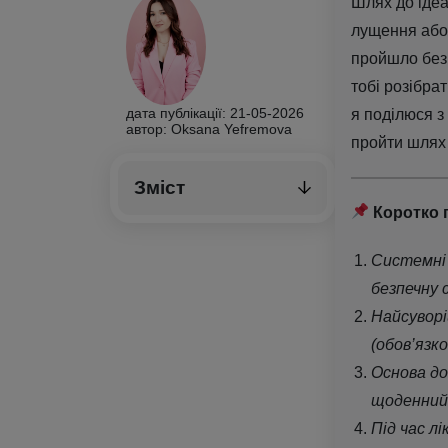
Шлях до ідеа
лущення або 
пройшло без 
тобі розібра
дата публікації: 21-05-2026
я поділюся з
автор: Oksana Yefremova
пройти шлях
Зміст
Коротко 
Системні 
безпечну 
Найсуворі
(обов’язк
Основа д
щоденний
Під час л