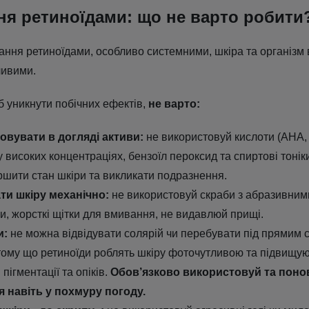
ня ретиноїдами: що не варто робити
вання ретиноїдами, особливо системними, шкіра та організм
ливими.
 уникнути побічних ефектів,
не варто:
овувати в догляді активи:
не використовуй кислоти (AHA,
у високих концентраціях, бензоїл пероксид та спиртові тонік
ршити стан шкіри та викликати подразнення.
ти шкіру механічно:
не використовуй скраби з абразивним
и, жорсткі щітки для вмивання, не видавлюй прищі.
и:
не можна відвідувати солярій чи перебувати під прямим 
тому що ретиноїди роблять шкіру фоточутливою та підвищую
пігментації та опіків.
Обов’язково використовуй та пон
 навіть у похмуру погоду.