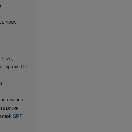
?
 вцілому
 BHA),
и, скраби. Це
и
сонцем без
ть ризик
овлюй
SPF