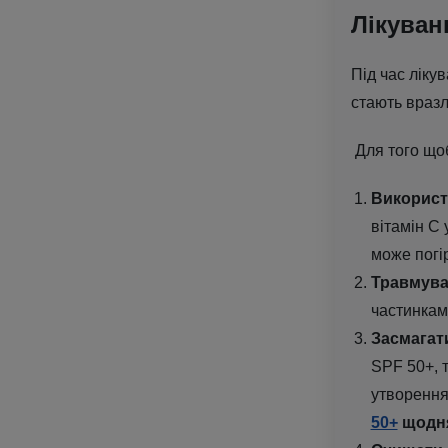
Лікуван
Під час ліку
стають враз
Для того щоб
Використ
вітамін С 
може погі
Травмува
частинкам
Засмагат
SPF 50+, 
утворення 
50+
щодня