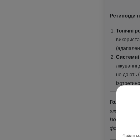
Ретиноїди п
Топічні ре
використа
(адапален,
Системні 
лікуванні
не дають 
ізотретин
Головна різ
шкірою. Ізо
Ізотретиної
формах вугро
Файли co