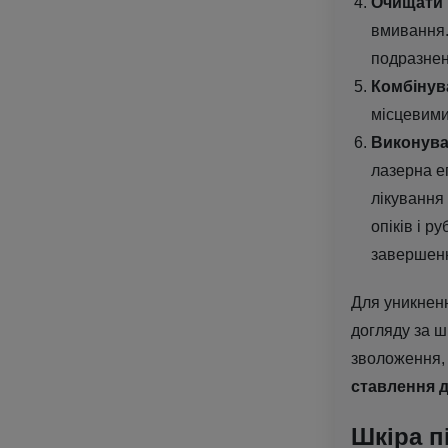
Очищати 
вмивання. 
подразнен
Комбінува
місцевими
Виконува
лазерна еп
лікування
опіків і р
завершен
Для уникнен
догляду за ш
зволоження, 
ставлення д
Шкіра п