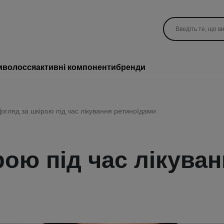
м
волосся
активні компоненти
бренди
огляд за шкірою під час лікування ретиноїдами
рою під час лікува