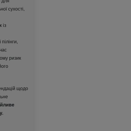
о для
ої сухості,
 із
 пілінги,
час
ому ризик
його
ендацій щодо
льне
йливе
у.