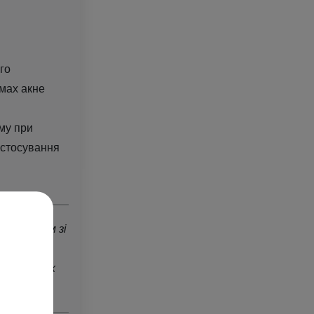
го
мах акне
му при
астосування
х проблем зі
.
при тяжких