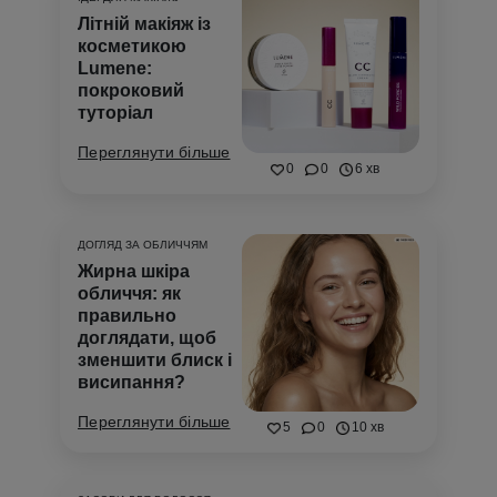
Літній макіяж із
косметикою
Lumene:
покроковий
туторіал
Переглянути більше
0
0
6 хв
ДОГЛЯД ЗА ОБЛИЧЧЯМ
Жирна шкіра
обличчя: як
правильно
доглядати, щоб
зменшити блиск і
висипання?
Переглянути більше
5
0
10 хв