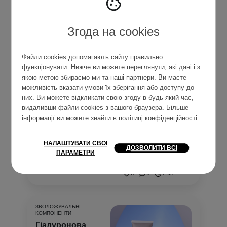
Згода на cookies
Останні статті
Файли cookies допомагають сайту правильно
функціонувати. Нижче ви можете переглянути, які дані і з
якою метою збираємо ми та наші партнери. Ви маєте
можливість вказати умови їх зберігання або доступу до
ТОП ЗАСОБИ
них. Ви можете відкликати свою згоду в будь-який час,
Найкращий
видаливши файли cookies з вашого браузера. Більше
безсульфатний
інформації ви можете знайти в
політиці конфіденційності
.
шампунь: рейтинг
ТОП-7 для різних
НАЛАШТУВАТИ СВОЇ
типів волосся
ДОЗВОЛИТИ ВСІ
ПАРАМЕТРИ
Переглянути більше
0
0
7 хв
ЗВОЛОЖУВАЛЬНІ
КОМПОНЕНТИ
Гіалуронова