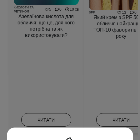
КИСЛОТИ ТА
5
0
10 хв
РЕТИНОЛ
13
0
SPF
Азелаїнова кислота для
Який крем з SPF 50
обличчя: що це, для чого
обличчя найкращ
потрібна та як
ТОП-10 фаворитів 
використовувати?
року
ЧИТАТИ
ЧИТАТИ