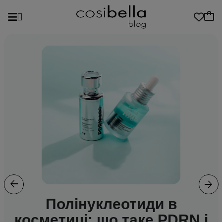
Previous
Next
Полінуклеотиди в
косметиці: що таке PDRN і