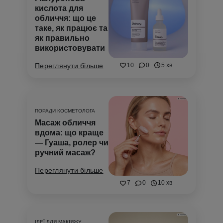
кислота для
обличчя: що це
таке, як працює та
як правильно
використовувати
10
0
5 хв
Переглянути більше
ПОРАДИ КОСМЕТОЛОГА
Масаж обличчя
вдома: що краще
— Гуаша, ролер чи
ручний масаж?
Переглянути більше
7
0
10 хв
ІДЕЇ ДЛЯ МАКІЯЖУ