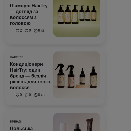
Шампуні HairTry
— догляд за
волоссям з
головою
2
0
8 хв
HAIRTRY
Кондиціонери
HairTry: один
бренд — безліч
рішень для твого
волосся
0
0
8 хв
БРЕНДИ
Польська