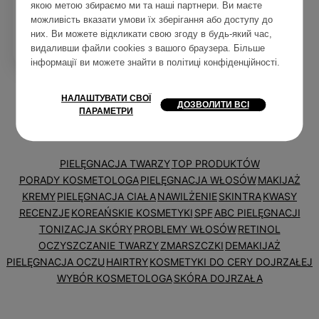
поєдинок пілінгів
якою метою збираємо ми та наші партнери. Ви маєте
від HairTry!
можливість вказати умови їх зберігання або доступу до
них. Ви можете відкликати свою згоду в будь-який час,
0
0
6 хв
видаливши файли cookies з вашого браузера. Більше
інформації ви можете знайти в
політиці конфіденційності
.
НАЛАШТУВАТИ СВОЇ
ДОЗВОЛИТИ ВСІ
ПАРАМЕТРИ
Теги
PIELĘGNACJA TWARZY
TOP PRODUKTÓW
PORADY KOSMETOLOGA
PIELĘGNACJA WŁOSÓW
MAKIJAŻ
KREMY
PIELĘGNACJA CIAŁA
NAWILŻENIE
SKINTRA
KWASY
RECENZJE
KOREAŃSKIE KOSMETYKI
SPF
ABC PIELĘGNACJI
TONIZACJA SKÓRY
PROBLEMY WŁOSÓW
RETINOL
OCZYSZCZANIE TWARZY
ZMARSZCZKI
DEMAKIJAŻ
PIELĘGNACJA OCZU
HAIRTRY
KOSMETYKI DO CERY DOJRZAŁEJ
WYBÓR KOSMETOLOGA
SKÓRA DOJRZAŁA