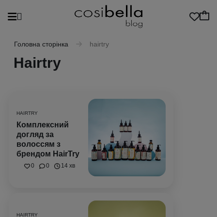
Головна сторінка
hairtry
Hairtry
HAIRTRY
Комплексний
догляд за
волоссям з
брендом HairTry
0
0
14 хв
HAIRTRY