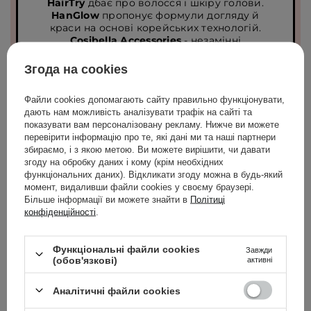
HairTry
дбає про волосся і шкіру голови.
HanGlow
пропонує формули догляду й
краси на основі корейських технологій.
Cosibella Accessories
- незамінні
б’юті‑ґаджети для кожної ванної кімнати.
Згода на cookies
Файли cookies допомагають сайту правильно функціонувати,
дають нам можливість аналізувати трафік на сайті та
показувати вам персоналізовану рекламу. Нижче ви можете
перевірити інформацію про те, які дані ми та наші партнери
ПЕРЕГЛЯНУТИ
збираємо, і з якою метою. Ви можете вирішити, чи давати
згоду на обробку даних і кому (крім необхідних
функціональних даних). Відкликати згоду можна в будь-який
момент, видаливши файли cookies у своєму браузері.
Більше інформації ви можете знайти в
Політиці
конфіденційності
.
Функціональні файли cookies
Завжди
(обов'язкові)
активні
ПРОДУКТИ, ЯКІ СПОДОБАЛИСЬ КЛІЄНТАМ
Аналітичні файли cookies
(738)