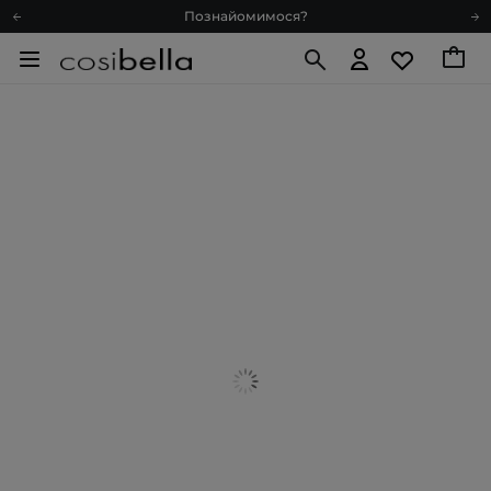
Доставка з любов'ю
Подарункові картки
Блог
Рекомендуй нас і отримуй ще більше балів
Запитай косметолога
Познайомимося?
Доставка з любов'ю
Подарункові картки
Блог