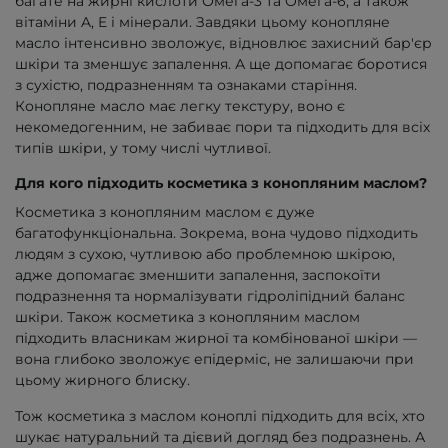
багате на жирні кислоти Омега-3 та Омега-6, а також
вітаміни A, E і мінерали. Завдяки цьому конопляне
масло інтенсивно зволожує, відновлює захисний бар'єр
шкіри та зменшує запалення. А ще допомагає боротися
з сухістю, подразненням та ознаками старіння.
Конопляне масло має легку текстуру, воно є
некомедогенним, не забиває пори та підходить для всіх
типів шкіри, у тому числі чутливої.
Для кого підходить косметика з конопляним маслом?
Косметика з конопляним маслом є дуже
багатофункціональна. Зокрема, вона чудово підходить
людям з сухою, чутливою або проблемною шкірою,
адже допомагає зменшити запалення, заспокоїти
подразнення та нормалізувати гідроліпідний баланс
шкіри. Також косметика з конопляним маслом
підходить власникам жирної та комбінованої шкіри —
вона глибоко зволожує епідерміс, не залишаючи при
цьому жирного блиску.
Тож косметика з маслом коноплі підходить для всіх, хто
шукає натуральний та дієвий догляд без подразнень. А