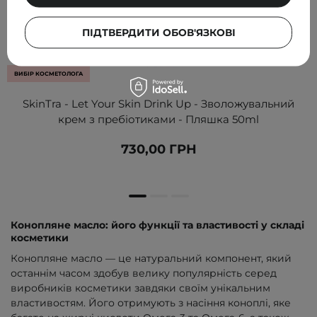
ПІДТВЕРДИТИ ОБОВ'ЯЗКОВІ
ВИБІР КОСМЕТОЛОГА
SkinTra - Let Your Skin Drink Up - Зволожувальний
крем з пребіотиками - Пляшка 50ml
730,00 ГРН
Конопляне масло: його функції та властивості у складі
косметики
Конопляне масло — це натуральний компонент, який
останнім часом здобув велику популярність серед
виробників косметики завдяки своїм унікальним
властивостям. Його отримують з насіння коноплі, яке