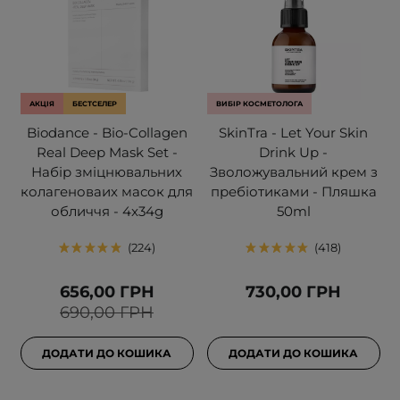
АКЦІЯ
БЕСТСЕЛЕР
ВИБІР КОСМЕТОЛОГА
Biodance - Bio-Collagen
SkinTra - Let Your Skin
Real Deep Mask Set -
Drink Up -
Набір зміцнювальних
Зволожувальний крем з
колагеноваих масок для
пребіотиками - Пляшка
обличчя - 4x34g
50ml
224
418
656,00 ГРН
730,00 ГРН
690,00 ГРН
ДОДАТИ ДО КОШИКА
ДОДАТИ ДО КОШИКА