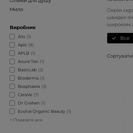
Олійки для душу
Мило
Окрім скра
швидко оч
широким а
Виробник
Alis
1
Все
Apis
8
APLB
1
Сортувати
Azure Tan
1
BasicLab
2
Bioderma
1
Bosphaera
3
CeraVe
7
Dr Grehen
1
Evolve Organic Beauty
1
+ Показати все