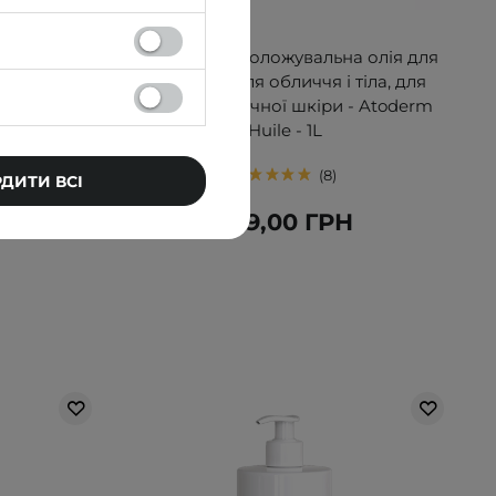
а - 100g
Bioderma - Зволожувальна олія для
вмивання для обличчя і тіла, для
сухої та атопічної шкіри - Atoderm
Huile - 1L
8
РДИТИ ВСІ
869,00 ГРН