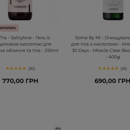
МЕТОЛОГА
Tra - Salicylove - Гель із
Some By Mi - Очищуваль
циловою кислотою для
для тіла з кислотами - A
я обличчя та тіла - 250ml
30 Days - Miracle Clear Bo
- 400g
30
25
770,00 ГРН
690,00 ГР