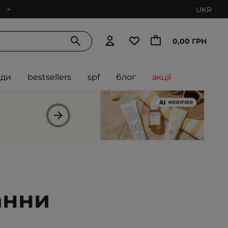
UKR
0,00 ГРН
нди
bestsellers
spf
блог
акції
анни