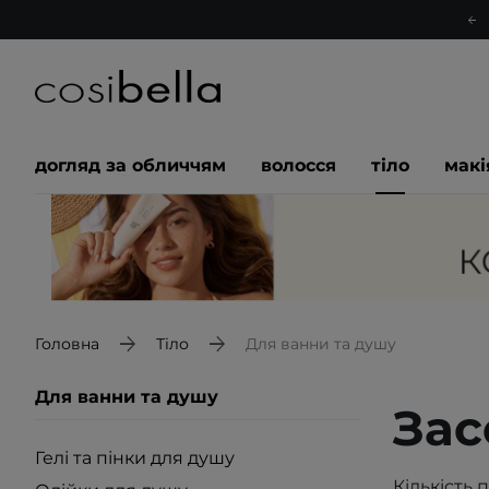
догляд за обличчям
волосся
тіло
мак
Головна
Тіло
Для ванни та душу
Для ванни та душу
Зас
Гелі та пінки для душу
Кількість 