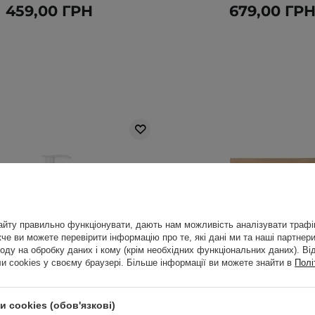
459,00 ГРН
679,00 ГР
йту правильно функціонувати, дають нам можливість аналізувати трафік
е ви можете перевірити інформацію про те, які дані ми та наші партнери
оду на обробку даних і кому (крім необхідних функціональних даних). Ві
 cookies у своєму браузері. Більше інформації ви можете знайти в
Полі
 cookies (обов'язкові)