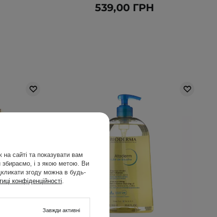
Н
539,00 ГРН
 на сайті та показувати вам
 збираємо, і з якою метою. Ви
дкликати згоду можна в будь-
тиці конфіденційності
.
Завжди активні