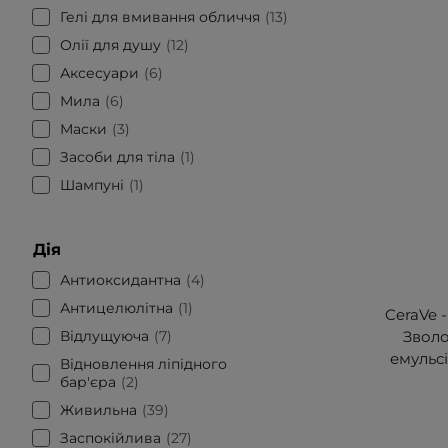
Гелі для вмивання обличчя
13
Олії для душу
12
Аксесуари
6
Мила
6
Маски
3
Засоби для тіла
1
Шампуні
1
Дія
Антиоксидантна
4
Антицелюлітна
1
CeraVe -
Відлущуюча
7
Звол
емульсі
Відновлення ліпідного
бар'єра
2
Живильна
39
Заспокійлива
27