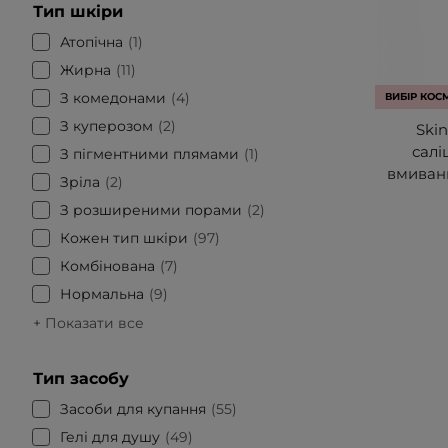
Тип шкіри
Атопічна
1
Жирна
11
З комедонами
4
ВИБІР КОС
З куперозом
2
Skin
салі
З пігментними плямами
1
вмиванн
Зріла
2
З розширеними порами
2
Кожен тип шкіри
97
Комбінована
7
Нормальна
9
+ Показати все
Тип засобу
Засоби для купання
55
Гелі для душу
49