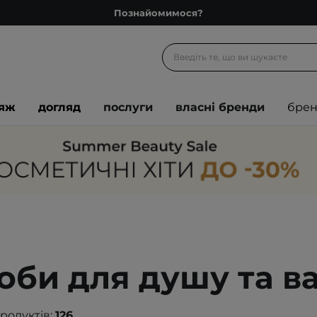
Познайомимося?
Доставка з любов'ю
Подарункові картки
Блог
іяж
догляд
послуги
власні бренди
бре
Рекомендуй нас і отримуй ще більше балів
Запитай косметолога
Познайомимося?
Доставка з любов'ю
Подарункові картки
Блог
оби для душу та в
продуктів:
126