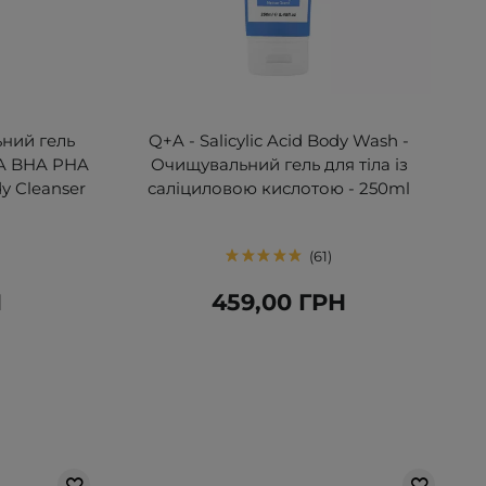
ний гель
Q+A - Salicylic Acid Body Wash -
HA BHA PHA
Очищувальний гель для тіла із
dy Cleanser
саліциловою кислотою - 250ml
61
Н
459,00 ГРН