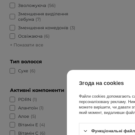
Зволожуюча
56
Зменшення виділення
себума
7
Зменшення комедонів
3
Освіжаюча
6
+ Показати все
Тип волосся
Сухе
6
Згода на cookies
Активні компоненти
Файли cookies допомагають са
PDRN
1
персоналізовану рекламу. Нижч
можете вирішити, чи давати зг
Алантоїн
1
який момент, видаливши файли
Алое
5
Вітамін Е
4
Функціональні файли
Вітамін С
6