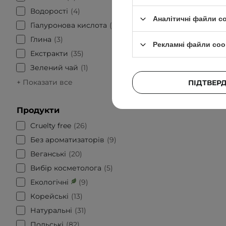
Водорості
4
Аналітичні файли c
Гіалуронова кислота
10
CeraVe 
Інтенси
Глина
3
Рекламні файли coo
нормальн
Екстракти
35
Зелений чай
1
+ Показати все
ПІДТВЕР
Продукти
Cruelty free
26
Без ароматизаторів
9
Веганські
20
Вибір косметолога
5
Екологічні
9
Корейські
13
Натуральні
31
Польські
82