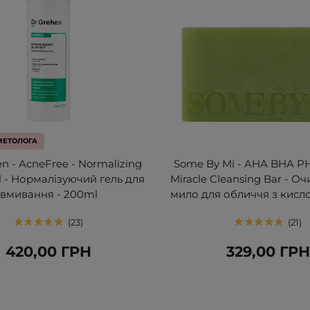
МЕТОЛОГА
n - AcneFree - Normalizing
Some By Mi - AHA BHA PH
 - Нормалізуючий гель для
Miracle Cleansing Bar - 
вмивання - 200ml
мило для обличчя з кисло
23
21
420,00 ГРН
329,00 ГР