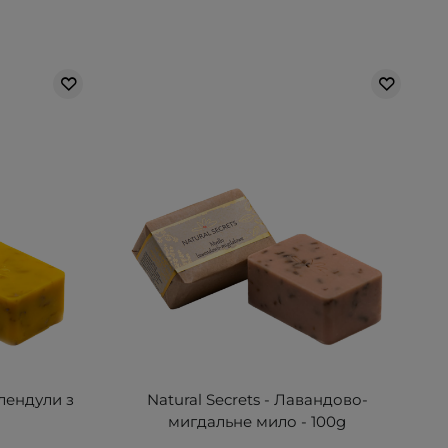
алендули з
Natural Secrets - Лавандово-
g
мигдальне мило - 100g