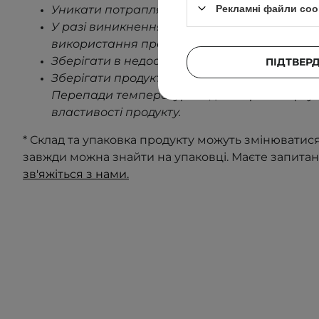
Рекламні файли coo
Уникати потрапляння в очі.
У разі виникнення будь-яких ознак подраз
використання продукту
.
Зберігати в недоступному для дітей місці.
ПІДТВЕР
Зберігати продукт за кімнатної температури
Перепади температури під час транспорту
властивості продукту
.
* Склад та упаковка продукту можуть змінюватис
завжди можна знайти на упаковці. Маєте запита
зв'яжіться з нами.