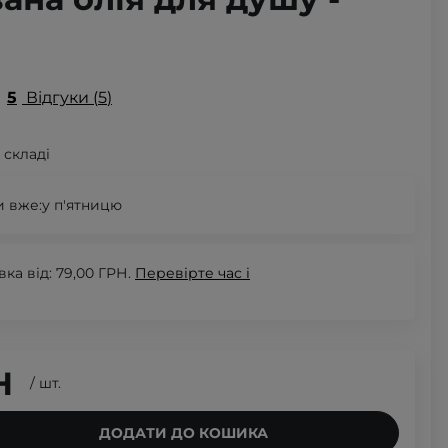
5
Відгуки
5
 складі
 вже:
у п'ятницю
а від: 79,00 ГРН.
Перевірте
час і
Н
/
шт.
ДОДАТИ ДО КОШИКА