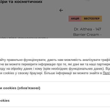
кіри та косметичних
АКЦІЯ
БЕСТСЕЛЕР
Dr. Althea - 147
Barrier Cream -
іру тіла, помасажувати,
Інтенсивно
заспокійливий
крем для обличчя
 алергію. Перевірте
- 50ml
йту правильно функціонувати, дають нам можливість аналізувати трафік
е ви можете перевірити інформацію про те, які дані ми та наші партнери
оду на обробку даних і кому (крім необхідних функціональних даних). Ві
778,00 ГРН
 cookies у своєму браузері. Більше інформації ви можете знайти в
Полі
819,00 ГРН
 cookies (обов'язкові)
ookies
о застосування
.