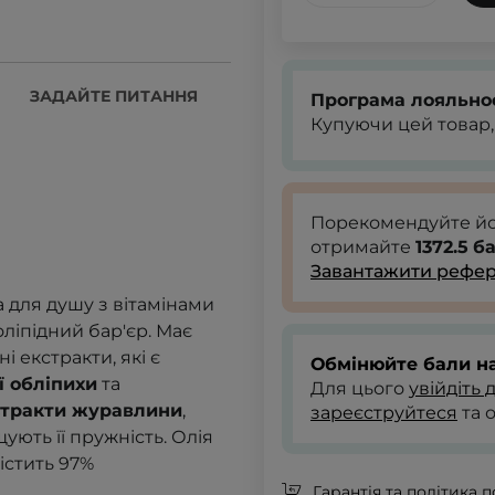
ЗАДАЙТЕ ПИТАННЯ
Програма лояльно
Купуючи цей товар,
Порекомендуйте й
отримайте
1372.5
ба
Завантажити рефер
 для душу з вітамінами
роліпідний бар'єр. Має
і екстракти, які є
Обмінюйте бали на
ї обліпихи
та
Для цього
увійдіть 
стракти журавлини
,
зареєструйтеся
та 
ють її пружність. Олія
істить 97%
Гарантія та політика 