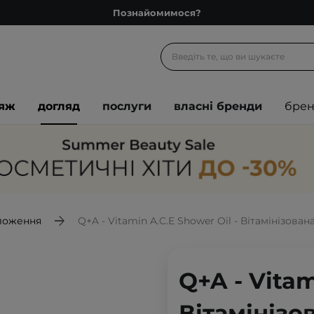
Познайомимося?
Доставка з любов'ю
Подарункові картки
Блог
іяж
догляд
послуги
власні бренди
бре
Рекомендуй нас і отримуй ще більше балів
Запитай косметолога
Познайомимося?
Доставка з любов'ю
Подарункові картки
ложення
Q+A - Vitamin A.C.E Shower Oil - Вітамінізован
Блог
Q+A - Vitam
Вітамінізо