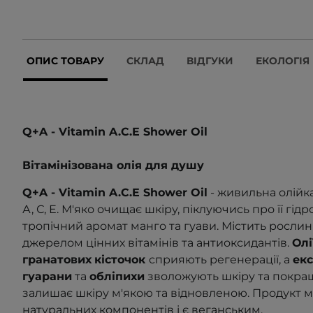
ОПИС ТОВАРУ
СКЛАД
ВІДГУКИ
ЕКОЛОГІЯ
Q+A - Vitamin A.C.E Shower Oil
Вітамінізована олія для душу
Q+A - Vitamin A.C.E Shower
Oil
- живильна олійка
А, С, Е. М'яко очищає шкіру, піклуючись про її гід
тропічний аромат манго та гуави. Містить рослинн
джерелом цінних вітамінів та антиоксидантів.
Олі
гранатових
кісточок
сприяють регенерації, а
ек
гуарани
та
обліпихи
зволожують шкіру та покращу
залишає шкіру м'якою та відновленою. Продукт м
натуральних компонентів і є веганським.