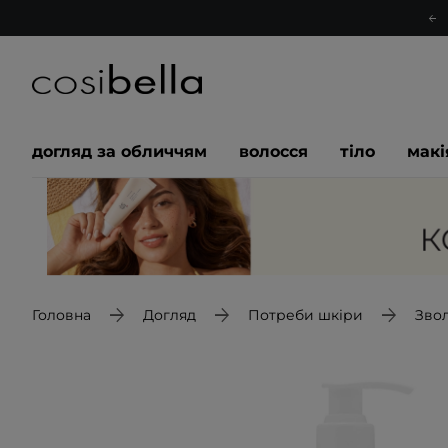
догляд за обличчям
волосся
тіло
мак
Головна
Догляд
Потреби шкіри
Зво