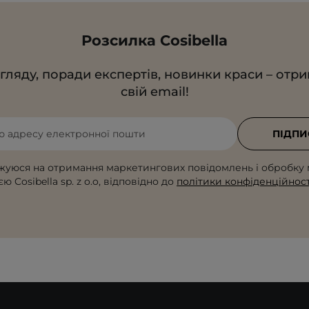
Розсилка Cosibella
гляду, поради експертів, новинки краси – отр
свій email!
ю адресу електронної пошти
ПІДПИ
жуюся на отримання маркетингових повідомлень і обробку 
ю Cosibella sp. z o.o, відповідно до
політики конфіденційност