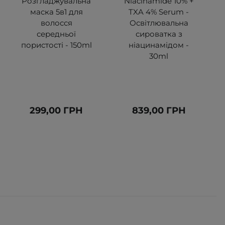
Розгладжувальна
Niacinamide 10% +
маска 5в1 для
TXA 4% Serum -
волосся
Освітлювальна
середньої
сироватка з
пористості - 150ml
ніацинамідом -
30ml
299,00 ГРН
839,00 ГРН