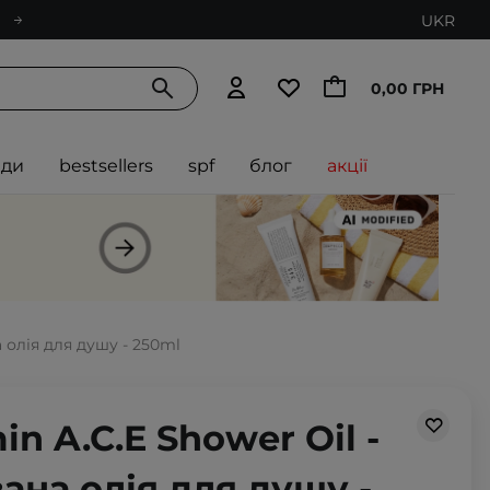
UKR
0,00 ГРН
нди
bestsellers
spf
блог
акції
а олія для душу - 250ml
in A.C.E Shower Oil -
вана олія для душу -