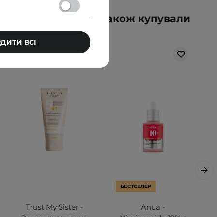
упували цей товар, також купували
РДИТИ ВСІ
БЕСТСЕЛЕР
Trust My Sister -
Anua -