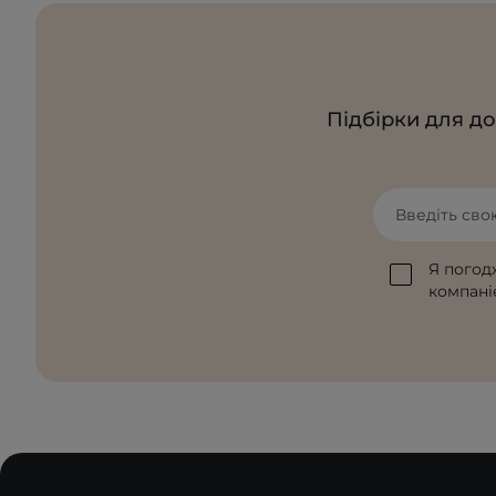
Підбірки для до
Введіть сво
Я погод
компаніє