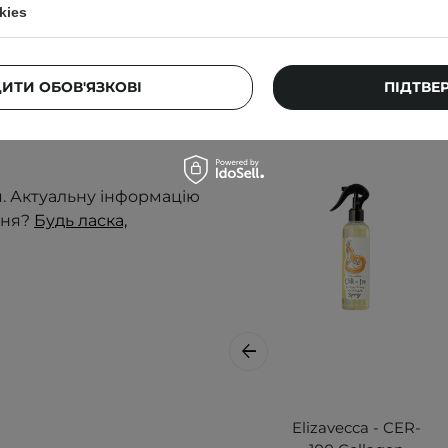
kies
Клієнти, які к
нення припинити
ДИТИ ОБОВ'ЯЗКОВІ
ПІДТВЕ
 в темному місці.
вання не впливають на
я. Актуальну інформацію
ння?
Будь ласка,
Elizavecca - CER-