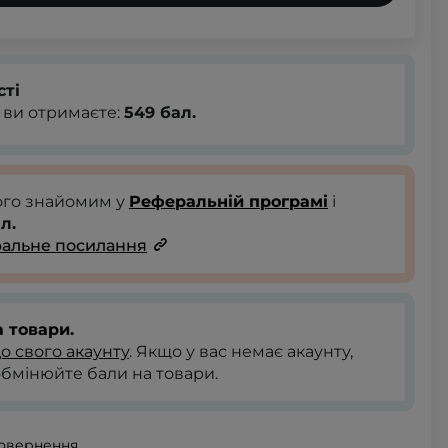
сті
 ви отримаєте:
549
бал.
ого знайомим у
Реферальній програмі
і
л.
альне посилання
 товари.
до свого акаунту
. Якщо у вас немає акаунту,
обмінюйте бали на товари.
повернення