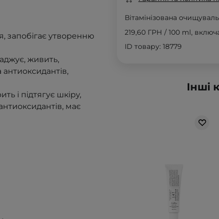
Вітамінізована очищуваль
219,60 ГРН
/
100 ml
, вклю
я, запобігає утворенню
ID товару: 18779
аджує, живить,
а антиоксидантів,
Інші 
ть і підтягує шкіру,
 антиоксидантів, має