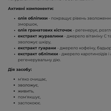
Активні компоненти:
олія
обліпихи
- покращує рівень зволоженн
зморшок,
олія гранатових кісточок
- регенерує, розгл
екстракт журавлини
- джерело вітаміну С т
зволожує шкіру,
екстракт гуарани
- джерело кофеїну, бадьори
екстракт обліпихи
- джерело каротиноїдів і
регенерувальну дію.
Дія засобу:
м'яко очищає,
зволожує
,
живить
,
пом'якшує,
заспокоює.