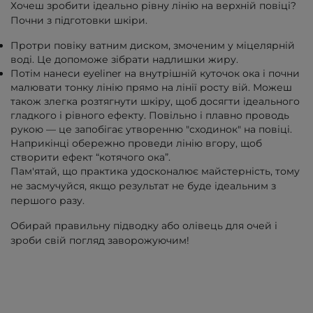
Хочеш зробити ідеально рівну лінію на верхній повіці?
Почни з підготовки шкіри.
Протри повіку ватним диском, змоченим у міцелярній
воді. Це допоможе зібрати надлишки жиру.
Потім нанеси eyeliner на внутрішній куточок ока і почни
малювати тонку лінію прямо на лінії росту вій. Можеш
також злегка розтягнути шкіру, щоб досягти ідеального
гладкого і рівного ефекту. Повільно і плавно проводь
рукою — це запобігає утворенню "сходинок" на повіці.
Наприкінці обережно проведи лінію вгору, щоб
створити ефект “котячого ока”.
Пам'ятай, що практика удосконалює майстерність, тому
не засмучуйся, якщо результат не буде ідеальним з
першого разу.
Обирай правильну підводку або олівець для очей і
зроби свій погляд заворожуючим!