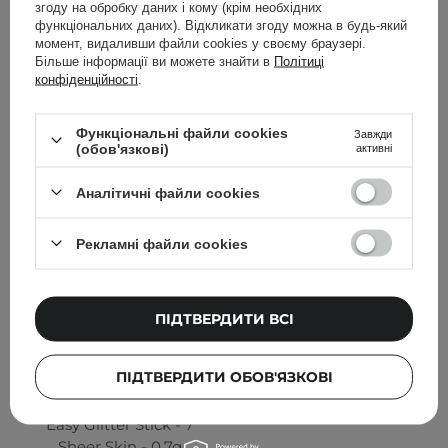
згоду на обробку даних і кому (крім необхідних
1
функціональних даних). Відкликати згоду можна в будь-який
момент, видаливши файли cookies у своєму браузері.
Більше інформації ви можете знайти в
Політиці
199,00 ГРН
399,00 ГРН
конфіденційності
.
ПОВІДОМИТИ МЕНЕ
ПОВІДОМИТИ МЕНЕ
Функціональні файли cookies
Завжди
(обов'язкові)
активні
Аналітичні файли cookies
Рекламні файли cookies
ПІДТВЕРДИТИ ВСІ
ПІДТВЕРДИТИ ОБОВ'ЯЗКОВІ
Unleashia - Блискучий
олівець для очей - Pretty
Easy Glitter Stick - 7
Sheer Skin - 0,7g