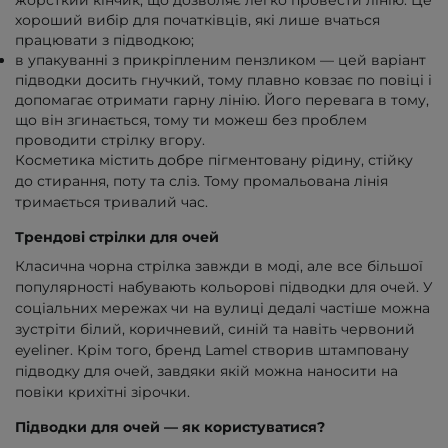
жорсткий кінчик, що дозволяє легко провести лінію. Це
хороший вибір для початківців, які лише вчаться
працювати з підводкою;
в упакуванні з прикріпленим пензликом — цей варіант
підводки досить гнучкий, тому плавно ковзає по повіці і
допомагає отримати гарну лінію. Його перевага в тому,
що він згинається, тому ти можеш без проблем
проводити стрілку вгору.
Косметика містить добре пігментовану рідину, стійку
до стирання, поту та сліз. Тому промальована лінія
тримається тривалий час.
Трендові стрілки для очей
Класична чорна стрілка завжди в моді, але все більшої
популярності набувають кольорові підводки для очей. У
соціальних мережах чи на вулиці дедалі частіше можна
зустріти білий, коричневий, синій та навіть червоний
eyeliner. Крім того, бренд Lamel створив штамповану
підводку для очей, завдяки якій можна наносити на
повіки крихітні зірочки.
Підводки для очей — як користуватися?