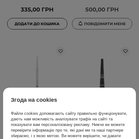
335,00 ГРН
500,00 ГРН
ДОДАТИ ДО КОШИКА
ПОВІДОМИТИ МЕНЕ
Згода на cookies
Moira - Supernova
Pierre Rene - Royal Liner
Multichrome Gel Liner -
- Водостійка підводка
Файли cookies допомагають сайту правильно функціонувати,
дають нам можливість аналізувати трафік на сайті та
Гелевий олівець для
для очей - Black - 2,5ml
показувати вам персоналізовану рекламу. Нижче ви можете
очей - 003 Phoenix -
перевірити інформацію про те, які дані ми та наші партнери
0,26g
збираємо, і з якою метою. Ви можете вирішити, чи давати