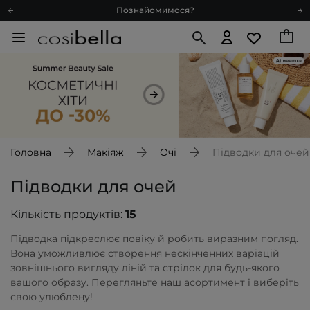
Доставка з любов'ю
Подарункові картки
Блог
Рекомендуй нас і отримуй ще більше балів
Запитай косметолога
Познайомимося?
Доставка з любов'ю
Головна
Макіяж
Очі
Підводки для очей
Подарункові картки
Блог
Підводки для очей
Кількість продуктів:
15
Підводка підкреслює повіку й робить виразним погляд.
Вона уможливлює створення нескінченних варіацій
зовнішнього вигляду ліній та стрілок для будь-якого
вашого образу. Перегляньте наш асортимент і виберіть
свою улюблену!