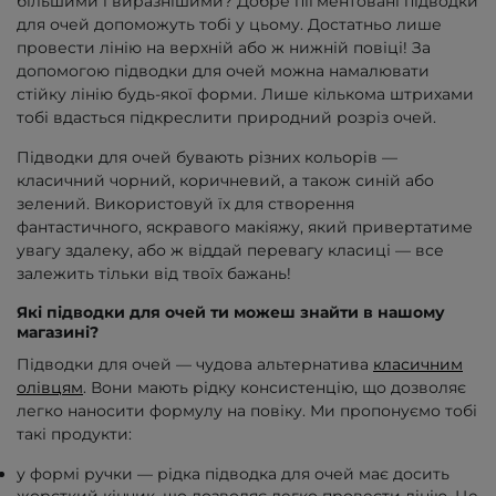
більшими і виразнішими? Добре пігментовані підводки
для очей допоможуть тобі у цьому. Достатньо лише
провести лінію на верхній або ж нижній повіці! За
допомогою підводки для очей можна намалювати
стійку лінію будь-якої форми. Лише кількома штрихами
тобі вдасться підкреслити природний розріз очей.
Підводки для очей бувають різних кольорів —
класичний чорний, коричневий, а також синій або
зелений. Використовуй їх для створення
фантастичного, яскравого макіяжу, який привертатиме
увагу здалеку, або ж віддай перевагу класиці — все
залежить тільки від твоїх бажань!
Які підводки для очей ти можеш знайти в нашому
магазині?
Підводки для очей — чудова альтернатива
класичним
олівцям
. Вони мають рідку консистенцію, що дозволяє
легко наносити формулу на повіку. Ми пропонуємо тобі
такі продукти:
у формі ручки — рідка підводка для очей має досить