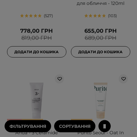
для обличчя - 120ml
527
103
778,00 ГРН
655,00 ГРН
819,00 ГРН
689,00 ГРН
ДОДАТИ ДО КОШИКА
ДОДАТИ ДО КОШИКА
АКЦІЯ
БЕСТСЕЛЕР
БЕСТСЕЛЕР
ФІЛЬТРУВАННЯ
СОРТУВАННЯ
Anua - 3 Ceramide
Purito Seoul - Oat In