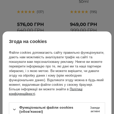
50ml
137
195
576,00 ГРН
949,00 ГРН
640,00 ГРН
999,00 ГРН
Згода на cookies
ДОДАТИ ДО КОШИКА
ДОДАТИ ДО КОШИКА
Файли cookies допомагають сайту правильно функціонувати,
дають нам можливість аналізувати трафік на сайті та
показувати вам персоналізовану рекламу. Нижче ви можете
перевірити інформацію про те, які дані ми та наші партнери
збираємо, і з якою метою. Ви можете вирішити, чи давати
згоду на обробку даних і кому (крім необхідних
функціональних даних). Відкликати згоду можна в будь-який
момент, видаливши файли cookies у своєму браузері.
Більше інформації ви можете знайти в
Політиці
конфіденційності
.
АКЦІЯ
БЕСТСЕЛЕР
Функціональні файли cookies
Завжди
AESTURA - Atobarrier 365
Anua - Heartleaf
(обов'язкові)
активні