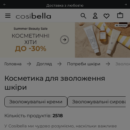
Доставка з любов'ю
Подарункові картки
Блог
Рекомендуй нас і отримуй ще більше балів
Запитай косметолога
Познайомимося?
Доставка з любов'ю
Подарункові картки
Головна
Догляд
Потреби шкіри
Зволо
Блог
Косметика для зволоження
шкіри
Зволожувальні креми
Зволожувальні сироват
Кількість продуктів:
2518
У Cosibella ми чудово розуміємо,
наскільки
важливе