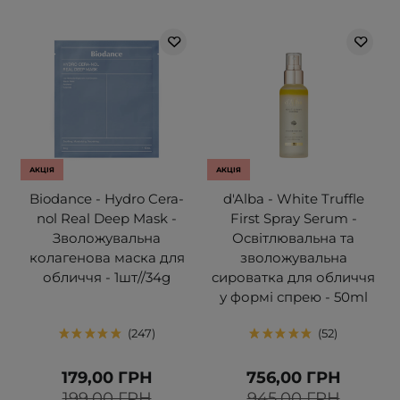
АКЦІЯ
АКЦІЯ
Biodance - Hydro Cera-
d'Alba - White Truffle
nol Real Deep Mask -
First Spray Serum -
Зволожувальна
Освітлювальна та
колагенова маска для
зволожувальна
обличчя - 1шт//34g
сироватка для обличчя
у формі спрею - 50ml
247
52
179,00 ГРН
756,00 ГРН
199,00 ГРН
945,00 ГРН