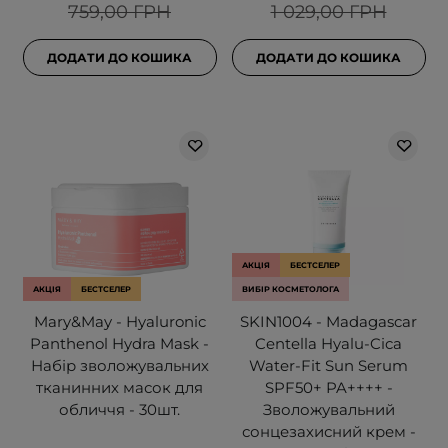
759,00 ГРН
1 029,00 ГРН
ДОДАТИ ДО КОШИКА
ДОДАТИ ДО КОШИКА
АКЦІЯ
БЕСТСЕЛЕР
АКЦІЯ
БЕСТСЕЛЕР
ВИБІР КОСМЕТОЛОГА
Mary&May - Hyaluronic
SKIN1004 - Madagascar
Panthenol Hydra Mask -
Centella Hyalu-Cica
Набір зволожувальних
Water-Fit Sun Serum
тканинних масок для
SPF50+ PA++++ -
обличчя - 30шт.
Зволожувальний
сонцезахисний крем -