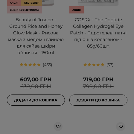
АКЦІЯ
БЕСТСЕЛЕР
ВИБІР КОСМЕТОЛОГА
АКЦІЯ
Beauty of Joseon -
COSRX - The Peptide
Ground Rice and Honey
Collagen Hydrogel Eye
Glow Mask - Рисова
Patch - Гідрогелеві патчі
маска з медом і глиною
під очі з колагеном -
для сяйва шкіри
85g/60шт.
обличчя - 150ml
435
37
607,00 ГРН
719,00 ГРН
639,00 ГРН
799,00 ГРН
ДОДАТИ ДО КОШИКА
ДОДАТИ ДО КОШИКА