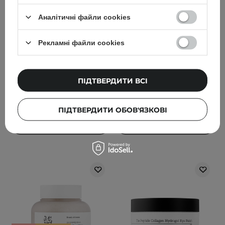
Cream -
Quercetinol Pore Deep
Зволожувальний крем
Cleansing Foam - Пінка
Аналітичні файли cookies
для обличчя з
для глибокого
церамідами та
очищення обличчя -
Рекламні файли cookies
холестеролом - 80ml
150ml
88
184
ПІДТВЕРДИТИ ВСІ
1 329,00 ГРН
549,00 ГРН
1 399,00 ГРН
ПІДТВЕРДИТИ ОБОВ'ЯЗКОВІ
ДОДАТИ ДО КОШИКА
ДОДАТИ ДО КОШИКА