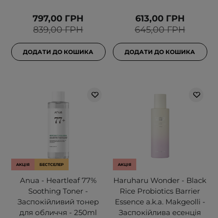
797,00 ГРН
613,00 ГРН
839,00 ГРН
645,00 ГРН
ДОДАТИ ДО КОШИКА
ДОДАТИ ДО КОШИКА
АКЦІЯ
БЕСТСЕЛЕР
АКЦІЯ
Anua - Heartleaf 77%
Haruharu Wonder - Black
Soothing Toner -
Rice Probiotics Barrier
Заспокійливий тонер
Essence a.k.a. Makgeolli -
для обличчя - 250ml
Заспокійлива есенція