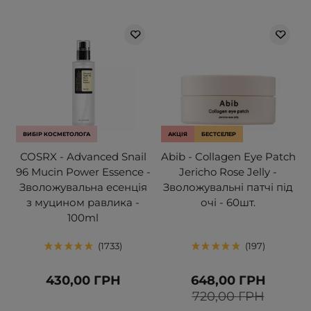
ВИБІР КОСМЕТОЛОГА
АКЦІЯ
БЕСТСЕЛЕР
COSRX - Advanced Snail
Abib - Collagen Eye Patch
96 Mucin Power Essence -
Jericho Rose Jelly -
Зволожувальна есенція
Зволожувальні патчі під
з муцином равлика -
очі - 60шт.
100ml
1733
197
430,00 ГРН
648,00 ГРН
720,00 ГРН