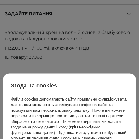
ЗАДАЙТЕ ПИТАННЯ
Зволожувальний крем на водній основі з бамбуковою
водою та гіалуроновою кислотою
1 132,00 ГРН
/
100 ml
, включаючи ПДВ
ID товару: 27068
566,00 ГРН
629,00 ГРН
/
шт.
Згода на cookies
ДОДАТИ ДО КОШИКА
Файли cookies допомагають сайту правильно функціонувати,
дають нам можливість аналізувати трафік на сайті та
показувати вам персоналізовану рекламу. Нижче ви можете
перевірити інформацію про те, які дані ми та наші партнери
Інші клієнти також перевіряли
збираємо, і з якою метою. Ви можете вирішити, чи давати
згоду на обробку даних і кому (крім необхідних
функціональних даних). Відкликати згоду можна в будь-який
момент, видаливши файли cookies у своєму браузері.