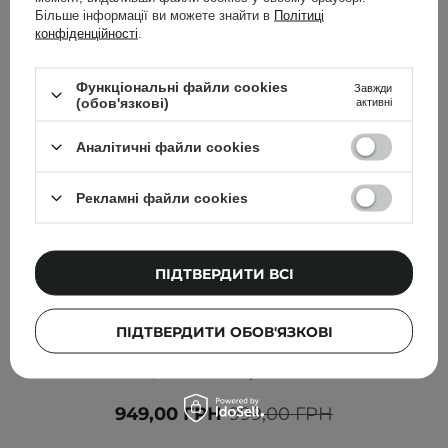
Більше інформації ви можете знайти в
Політиці
конфіденційності
.
Функціональні файли cookies
Завжди
(обов'язкові)
активні
Аналітичні файли cookies
Рекламні файли cookies
ПІДТВЕРДИТИ ВСІ
АКЦІЯ
БЕСТСЕЛЕР
ВИБІР КОСМЕТОЛОГА
SKIN1004 - Madagascar Centella Hyalu-Cica Water-Fit
ПІДТВЕРДИТИ ОБОВ'ЯЗКОВІ
Sun Serum SPF50+ PA++++ - Зволожувальний
сонцезахисний крем - 50ml
949,00 ГРН
999,00 ГРН