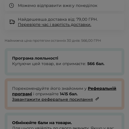
Можемо відправити вже:
у понеділок
Найдешевша доставка від: 79,00 ГРН.
Перевірте
час і вартість доставки.
Найнижча ціна протягом останніх 30 днів:
566,00 ГРН
Програма лояльності
Купуючи цей товар, ви отримаєте:
566
бал.
Порекомендуйте його знайомим у
Реферальній
програмі
і отримайте
1415
бал.
Завантажити реферальне посилання
Обмінюйте бали на товари.
Для цього
увійдіть до свого акаунту
. Якщо у вас