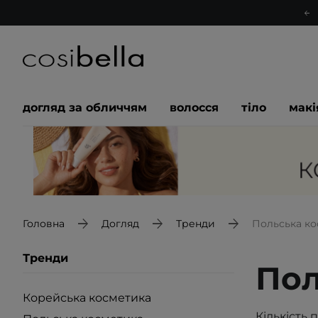
догляд за обличчям
волосся
тіло
мак
Головна
Догляд
Тренди
Польська ко
Тренди
Пол
Корейська косметика
Кількість 