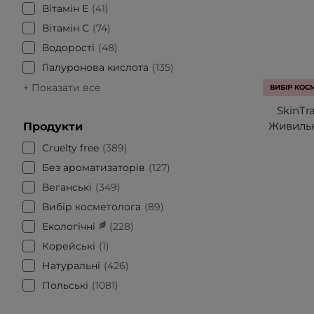
Вітамін Е
41
Вітамін С
74
Водорості
48
Гіалуронова кислота
135
+ Показати все
ВИБІР КОС
SkinTra
Живильн
Продукти
Cruelty free
389
Без ароматизаторів
127
Веганські
349
Вибір косметолога
89
Екологічні
228
Корейські
1
Натуральні
426
Польські
1081