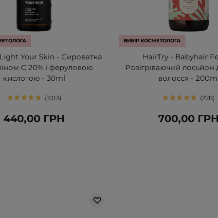
МЕТОЛОГА
ВИБІР КОСМЕТОЛОГА
 Light Your Skin - Сироватка
HairTry - Babyhair Fe
міном С 20% і феруловою
Розігріваючий лосьйон 
кислотою - 30ml
волосся - 200m
1013
228
440,00 ГРН
700,00 ГР