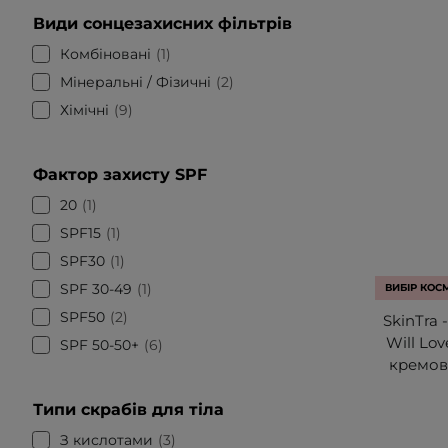
Види сонцезахисних фільтрів
Комбіновані
1
Мінеральні / Фізичні
2
Хімічні
9
Фактор захисту SPF
20
1
SPF15
1
SPF30
1
SPF 30-49
1
ВИБІР КОС
SPF50
2
SkinTra 
Will Lo
SPF 50-50+
6
кремови
Типи скрабів для тіла
З кислотами
3