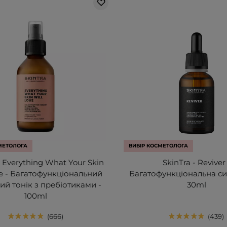
МЕТОЛОГА
ВИБІР КОСМЕТОЛОГА
- Everything What Your Skin
SkinTra - Reviver 
ve - Багатофункціональний
Багатофункціональна си
й тонік з пребіотиками -
30ml
100ml
666
439