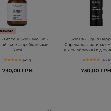
МЕТОЛОГА
 - Let Your Skin Feed On -
SkinTra - Liquid Happi
ий крем з пребіотиками -
Сироватка з ретиналем 
50ml
шкіри обличчя і під очи
493
468
730,00 ГРН
730,00 ГР