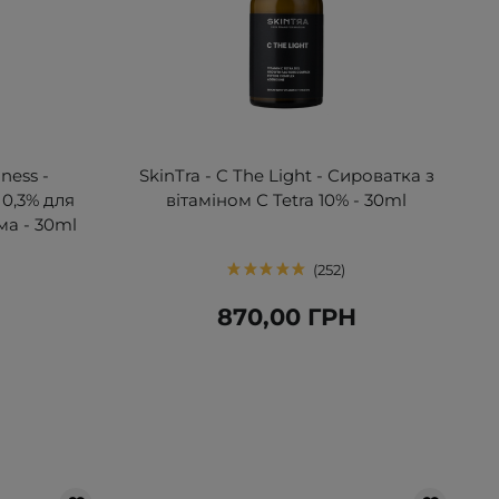
ness -
SkinTra - C The Light - Сироватка з
0,3% для
вітаміном С Tetra 10% - 30ml
ма - 30ml
252
Н
870,00 ГРН