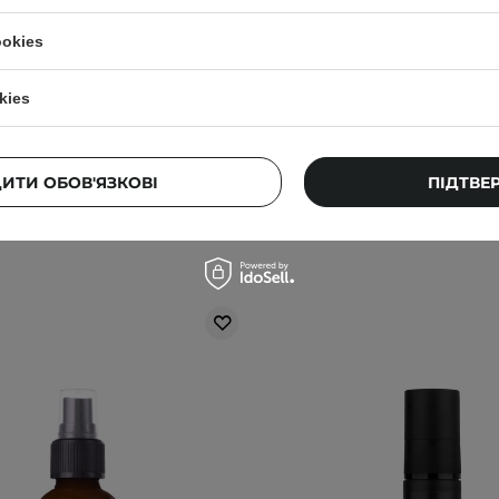
н для стимуляції росту та
інкапсульованою салі
нення волосся - 100ml
кислотою 2% - 30
ookies
63
184
kies
685,00 ГРН
630,00 ГР
ДИТИ ОБОВ'ЯЗКОВІ
ПІДТВЕ