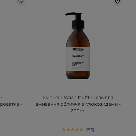
-
SkinTra - Wash It Off - Гель для
роватка -
вмивання обличчя з глюкозидами -
200ml
196