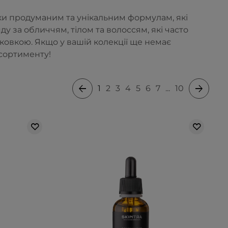
и продуманим та унікальним формулам, які
 за обличчям, тілом та волоссям, які часто
ковкою. Якщо у вашій колекції ще немає
асортименту!
1
2
3
4
5
6
7
...
10