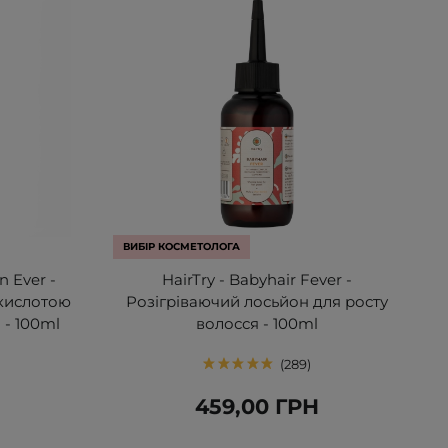
ВИБІР КОСМЕТОЛОГА
n Ever -
HairTry - Babyhair Fever -
кислотою
Розігріваючий лосьйон для росту
 - 100ml
волосся - 100ml
289
459,00 ГРН