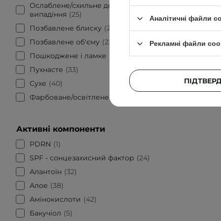
Ослаблене/схильне до
лосьйо
випадіння
25
зміц
Аналітичні файли c
Позбавлене блиску
24
Позбавлене об'єму
22
Рекламні файли coo
Пошкоджене і ламке
50
Пухнасте
33
ПІДТВЕР
Сухе
40
Фарбоване/освітлене
10
Активні компоненти
PDRN
1
SPF - сонцезахисний фактор
24
Алантоїн
32
Алое
38
Амінокислоти
42
Бакучіол
5