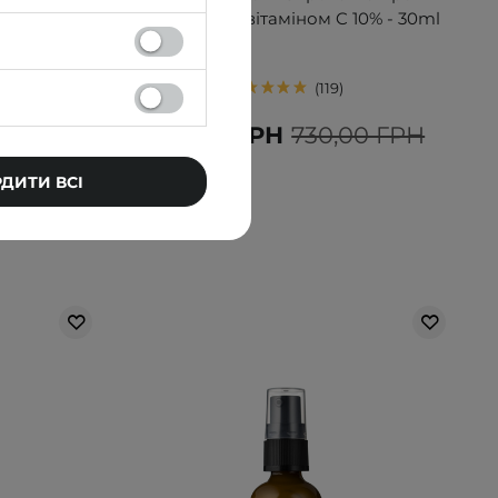
циловою
пігментації з вітаміном C 10% - 30ml
ml
119
Н
599,00 ГРН
730,00 ГРН
РДИТИ ВСІ