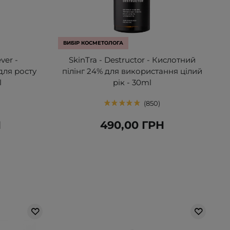
ВИБІР КОСМЕТОЛОГА
ver -
SkinTra - Destructor - Кислотний
для росту
пілінг 24% для використання цілий
l
рік - 30ml
850
Н
490,00 ГРН