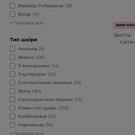
Bielenda Professional
18
Bioup
10
+ Показати все
ВИБІР КОС
SkinTra -
Тип шкіри
з віта
Атопічна
9
Жирна
106
З комедонами
14
З куперозом
50
З пігментними плямами
53
Зріла
184
З розширеними порами
25
Кожен тип шкіри
359
Комбінована
93
Нормальна
36
+ Показати все