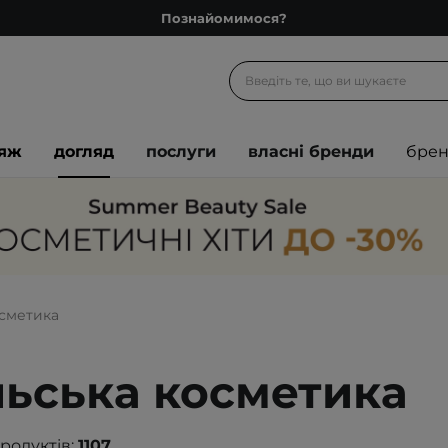
Познайомимося?
Доставка з любов'ю
Подарункові картки
Блог
іяж
догляд
послуги
власні бренди
бре
Рекомендуй нас і отримуй ще більше балів
Запитай косметолога
Познайомимося?
Доставка з любов'ю
Подарункові картки
сметика
Блог
ьська косметика
продуктів:
1107