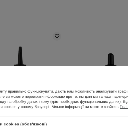
йту правильно функціонувати, дають нам можливість аналізувати трафік
е ви можете перевірити інформацію про те, які дані ми та наші партнери
оду на обробку даних і кому (крім необхідних функціональних даних). Ві
 cookies у своєму браузері. Більше інформації ви можете знайти в
Полі
 cookies (обов'язкові)
y - AndroVital - Пептидний
SkinTra - Comedo-killer - 