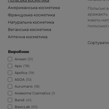
Польська косметика
Американська косметика
Польські 
вражають 
Французька косметика
мають нат
Натуральна косметика
польської
Веганська косметика
Аптечна косметика
Сортувати
Виробник
Anwen
51
Apis
78
Apollca
19
ASOA
10
Aurumaris
18
Awesome Cosmetics
1
Bandi
41
BasicLab
65