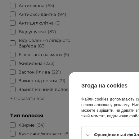
Антивікова
65
Антиоксидантна
94
Антицелюлітна
3
Відлущуюча
87
Відновлення ліпідного
бар'єра
63
Ефект автозасмаги
5
Живильна
223
Заспокійлива
221
Захист від сонця
21
Згода на cookies
Захист кінчиків волосся
13
+ Показати все
Файли cookies допомагають са
персоналізовану рекламу. Нижч
можете вирішити, чи давати зг
Тип волосся
який момент, видаливши файли
Жирне
34
БЕСТСЕЛЕР
Кучеряве/хвилясте
8
Функціональні файли
HairTr