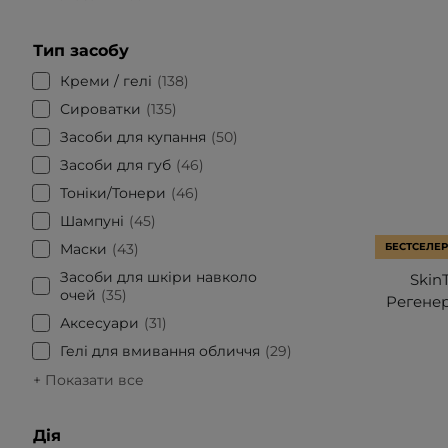
Тип засобу
Креми / гелі
138
Сироватки
135
Засоби для купання
50
Засоби для губ
46
Тоніки/Тонери
46
Шампуні
45
Маски
43
БЕСТСЕЛЕР
Засоби для шкіри навколо
Skin
очей
35
Регенер
Аксесуари
31
Гелі для вмивання обличчя
29
+ Показати все
Дія