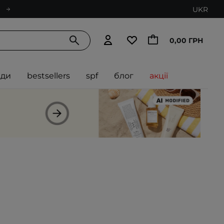
UKR
0,00 ГРН
нди
bestsellers
spf
блог
акції