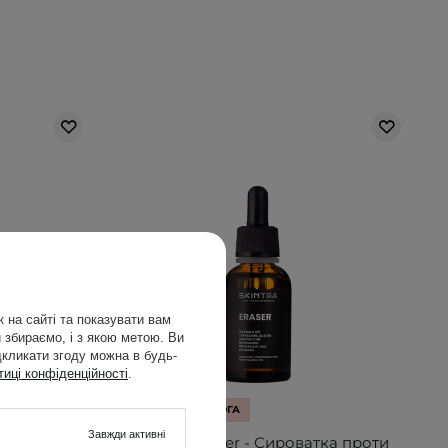
 на сайті та показувати вам
 збираємо, і з якою метою. Ви
дкликати згоду можна в будь-
тиці конфіденційності
.
ВИБІР КОСМЕТОЛОГА
Завжди активні
Сироватка з
SkinTra - Eraser - Сироватка проти