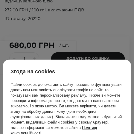
відлущувальною дією
272,00 ГРН
/
100 ml
, включаючи ПДВ
ID товару: 20220
680,00 ГРН
/
шт.
ДОДАТИ ДО КОШИКА
Згода на cookies
Файли cookies допомагають сайту правильно функціонувати,
дають нам можливість аналізувати трафік на сайті та
Відгук косметолога
показувати вам персоналізовану рекламу. Нижче ви можете
перевірити інформацію про те, які дані ми та наші партнери
збираємо, і з якою метою. Ви можете вирішити, чи давати
Катажина
згоду на обробку даних і кому (крім необхідних
Ґжеляк
функціональних даних). Відкликати згоду можна в будь-який
момент, видаливши файли cookies у своєму браузері.
спеціалізація:
Більше інформації ви можете знайти в
Політиці
холістичний
підхід
конфіденційності
.