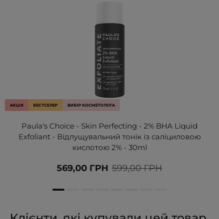
АКЦІЯ
БЕСТСЕЛЕР
ВИБІР КОСМЕТОЛОГА
Paula's Choice - Skin Perfecting - 2% BHA Liquid
Exfoliant - Відлущувальний тонік із саліциловою
кислотою 2% - 30ml
569,00 ГРН
599,00 ГРН
Клієнти, які купували цей товар,