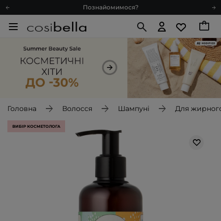
Познайомимося?
Доставка з любов'ю
Подарункові картки
Блог
Рекомендуй нас і отримуй ще більше балів
Запитай косметолога
Познайомимося?
Доставка з любов'ю
Головна
Волосся
Шампуні
Для жирног
Подарункові картки
ВИБІР КОСМЕТОЛОГА
Блог