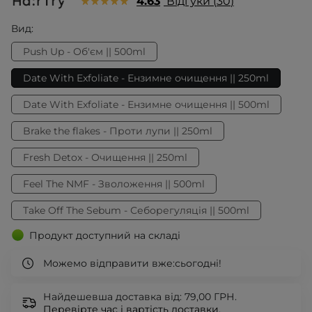
4.63
Відгуки
30
Вид:
Push Up - Об'єм || 500ml
Date With Exfoliate - Ензимне очищення || 250ml
Date With Exfoliate - Ензимне очищення || 500ml
Brake the flakes - Проти лупи || 250ml
Fresh Detox - Очищення || 250ml
Feel The NMF - Зволоження || 500ml
Take Off The Sebum - Себорегуляція || 500ml
Продукт доступний на складі
Можемо відправити вже:
сьогодні!
Найдешевша доставка від: 79,00 ГРН.
Перевірте
час і вартість доставки.