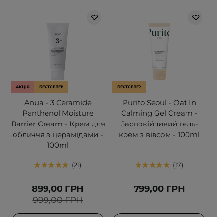
АКЦІЯ
БЕСТСЕЛЕР
БЕСТСЕЛЕР
Anua - 3 Ceramide
Purito Seoul - Oat In
Panthenol Moisture
Calming Gel Cream -
Barrier Cream - Крем для
Заспокійливий гель-
обличчя з церамідами -
крем з вівсом - 100ml
100ml
21
17
899,00 ГРН
799,00 ГРН
999,00 ГРН