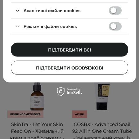
176
53
Аналітичні файли cookies
599,00 ГРН
797,00 ГРН
Рекламні файли cookies
929,00 ГРН
ДОДАТИ ДО КОШИКА
ДОДАТИ ДО КОШИКА
ПІДТВЕРДИТИ ВСІ
ПІДТВЕРДИТИ ОБОВ'ЯЗКОВІ
ВИБІР КОСМЕТОЛОГА
АКЦІЯ
SkinTra - Let Your Skin
COSRX - Advanced Snail
Feed On - Живильний
92 All in One Cream Tube
крем з пребіотиками -
- Універсальний крем із