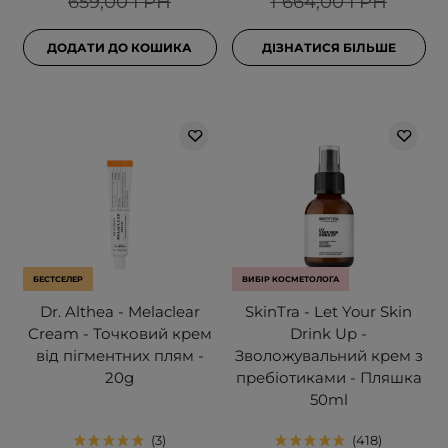
659,00 ГРН
1 664,00 ГРН
ДОДАТИ ДО КОШИКА
ДІЗНАТИСЯ БІЛЬШЕ
БЕСТСЕЛЕР
ВИБІР КОСМЕТОЛОГА
Dr. Althea - Melaclear
SkinTra - Let Your Skin
Cream - Точковий крем
Drink Up -
від пігментних плям -
Зволожувальний крем з
20g
пребіотиками - Пляшка
50ml
3
418