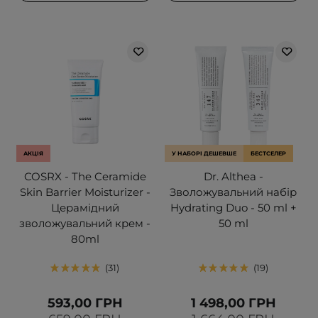
АКЦІЯ
У НАБОРІ ДЕШЕВШЕ
БЕСТСЕЛЕР
COSRX - The Ceramide
Dr. Althea -
Skin Barrier Moisturizer -
Зволожувальний набір
Церамідний
Hydrating Duo - 50 ml +
зволожувальний крем -
50 ml
80ml
31
19
593,00 ГРН
1 498,00 ГРН