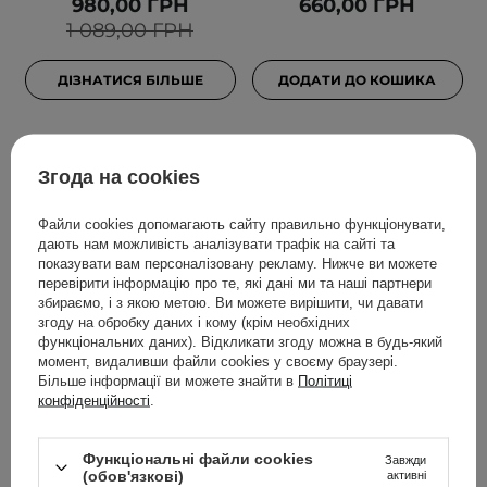
980,00 ГРН
660,00 ГРН
1 089,00 ГРН
ДІЗНАТИСЯ БІЛЬШЕ
ДОДАТИ ДО КОШИКА
Згода на cookies
Файли cookies допомагають сайту правильно функціонувати,
дають нам можливість аналізувати трафік на сайті та
показувати вам персоналізовану рекламу. Нижче ви можете
перевірити інформацію про те, які дані ми та наші партнери
збираємо, і з якою метою. Ви можете вирішити, чи давати
згоду на обробку даних і кому (крім необхідних
АКЦІЯ
БЕСТСЕЛЕР
функціональних даних). Відкликати згоду можна в будь-який
момент, видаливши файли cookies у своєму браузері.
Beauty of Joseon - Red
Celimax - Dual Barrier
Більше інформації ви можете знайти в
Політиці
Bean Water Gel -
Skin Wearable Cream -
конфіденційності
.
Зволожувальний гель
Легкий крем для
для обличчя - 100ml
обличчя із церамідами -
Функціональні файли cookies
50ml
Завжди
(обов'язкові)
активні