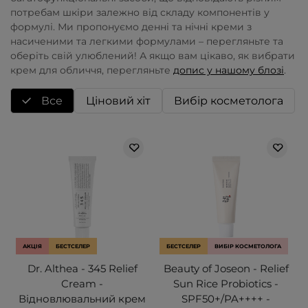
потребам шкіри залежно від складу компонентів у
формулі. Ми пропонуємо денні та нічні креми з
насиченими та легкими формулами – перегляньте та
оберіть свій улюблений!
А якщо вам цікаво, як вибрати
крем для обличчя, перегляньте
допис у нашому блозі
.
Все
Ціновий хіт
Вибір косметолога
АКЦІЯ
БЕСТСЕЛЕР
БЕСТСЕЛЕР
ВИБІР КОСМЕТОЛОГА
Dr. Althea - 345 Relief
Beauty of Joseon - Relief
Cream -
Sun Rice Probiotics -
Відновлювальний крем
SPF50+/PA++++ -