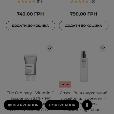
118
50
740,00 ГРН
790,00 ГРН
ДОДАТИ ДО КОШИКА
ДОДАТИ ДО КОШИКА
АКЦІЯ
The Ordinary - Vitamin C
Cosrx - Зволожувальний
Suspension 23% + HA
лосьйон для обличчя -
Spheres 2% - Сироватка
Oil-Free Ultra-
ФІЛЬТРУВАННЯ
СОРТУВАННЯ
з 23% вітаміном C i 2%
Moisturizing Lotion -