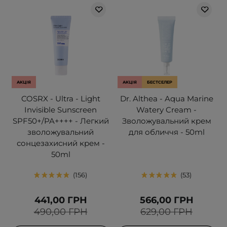
АКЦІЯ
АКЦІЯ
БЕСТСЕЛЕР
COSRX - Ultra - Light
Dr. Althea - Aqua Marine
Invisible Sunscreen
Watery Cream -
SPF50+/PA++++ - Легкий
Зволожувальний крем
зволожувальний
для обличчя - 50ml
сонцезахисний крем -
50ml
156
53
441,00 ГРН
566,00 ГРН
490,00 ГРН
629,00 ГРН