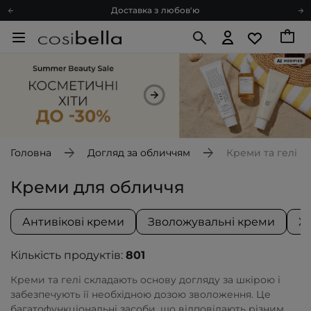
Доставка з любов'ю
Подарункові картки
Блог
Рекомендуй нас і отримуй ще більше балів
Запитай косметолога
Познайомимося?
Доставка з любов'ю
Подарункові картки
Головна
Догляд за обличчям
Креми та гелі
Блог
Креми для обличчя
Антивікові креми
Зволожувальні креми
Ж
Кількість продуктів:
801
Креми та гелі складають основу догляду за шкірою і
забезпечують її необхідною дозою зволоження. Це
багатофункціональні засоби, що відповідають різним