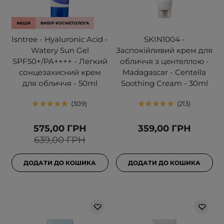
АКЦІЯ
ВИБІР КОСМЕТОЛОГА
Isntree - Hyaluronic Acid -
SKIN1004 -
Watery Sun Gel
Заспокійливий крем для
SPF50+/PA++++ - Легкий
обличчя з центеллою -
сонцезахисний крем
Madagascar - Centella
для обличчя - 50ml
Soothing Cream - 30ml
309
213
575,00 ГРН
359,00 ГРН
639,00 ГРН
ДОДАТИ ДО КОШИКА
ДОДАТИ ДО КОШИКА