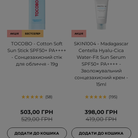
АКЦІЯ
БЕСТСЕЛЕР
АКЦІЯ
TOCOBO - Cotton Soft
SKIN1004 - Madagascar
Sun Stick SPF50+ PA++++
Centella Hyalu-Cica
- Сонцезахисний стік
Water-Fit Sun Serum
для обличчя - 19g
SPF50+ PA++++ -
Зволожувальний
сонцезахисний крем -
15ml
58
195
503,00 ГРН
398,00 ГРН
529,00 ГРН
419,00 ГРН
ДОДАТИ ДО КОШИКА
ДОДАТИ ДО КОШИКА