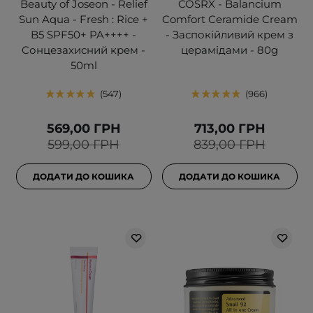
Beauty of Joseon - Relief
COSRX - Balancium
Sun Aqua - Fresh : Rice +
Comfort Ceramide Cream
B5 SPF50+ PA++++ -
- Заспокійливий крем з
Cонцезахисний крем -
церамідами - 80g
50ml
547
966
569,00 ГРН
713,00 ГРН
599,00 ГРН
839,00 ГРН
ДОДАТИ ДО КОШИКА
ДОДАТИ ДО КОШИКА