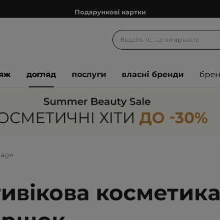
Подарункові картки
Блог
Рекомендуй нас і отримуй ще більше балів
Запитай косметолога
іяж
догляд
послуги
власні бренди
бре
Познайомимося?
Доставка з любов'ю
Подарункові картки
Блог
-age
ивікова косметика