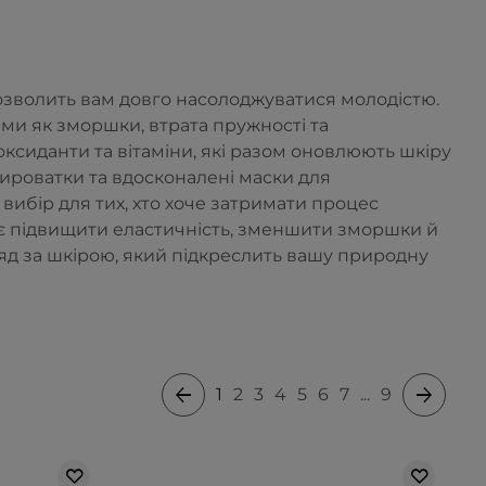
озволить вам довго насолоджуватися молодістю.
ми як зморшки, втрата пружності та
оксиданти та вітаміни, які разом оновлюють шкіру
сироватки та вдосконалені маски для
вибір для тих, хто хоче затримати процес
ає підвищити еластичність, зменшити зморшки й
яд за шкірою, який підкреслить вашу природну
1
2
3
4
5
6
7
...
9