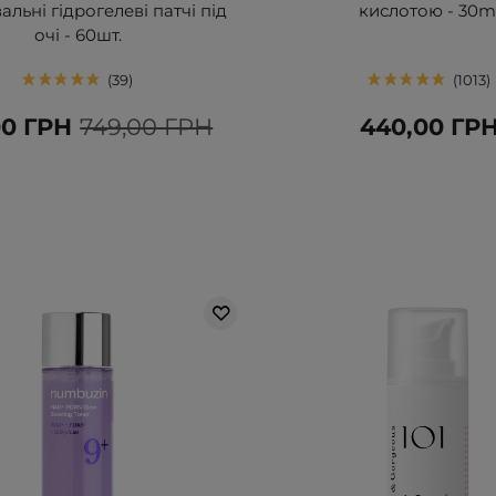
льні гідрогелеві патчі під
кислотою - 30m
очі - 60шт.
39
1013
00 ГРН
749,00 ГРН
440,00 ГР