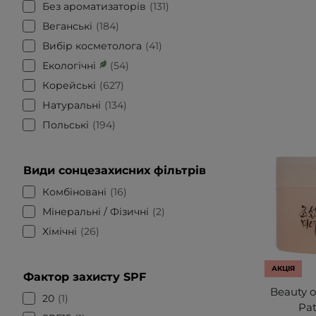
Без ароматизаторів
131
Веганські
184
Вибір косметолога
41
Екологічні
54
Корейські
627
Натуральні
134
Польські
194
Види сонцезахисних фільтрів
Комбіновані
16
Мінеральні / Фізичні
2
Хімічні
26
АКЦІЯ
Фактор захисту SPF
Beauty o
20
1
Pat