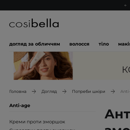
догляд за обличчям
волосся
тіло
мак
Головна
Догляд
Потреби шкіри
Anti
Anti-age
Ант
Креми проти зморшок