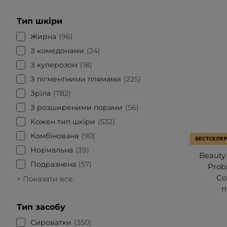
Тип шкіри
Жирна
96
З комедонами
24
З куперозом
18
З пігментними плямами
225
Зріла
782
З розширеними порами
56
Кожен тип шкіри
532
Комбінована
90
БЕСТСЕЛЕР
Нормальна
39
Beauty 
Подразнена
57
Prob
Со
+ Показати все
п
Тип засобу
Сироватки
350