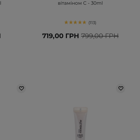
l
вітаміном С - 30ml
113
Н
719,00 ГРН
799,00 ГРН