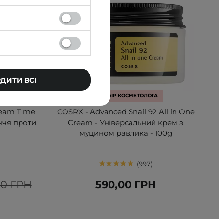
РДИТИ ВСІ
БЕСТСЕЛЕР
ВИБІР КОСМЕТОЛОГА
ream Time
COSRX - Advanced Snail 92 All in One
ччя проти
Cream - Універсальний крем з
l
муцином равлика - 100g
997
00 ГРН
590,00 ГРН