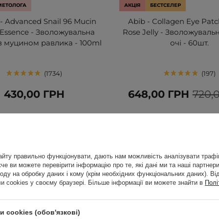
МЕТОЛОГА
АКЦІЯ
БЕСТСЕЛЕР
- Advanced Snail 96 Mucin
Abib - Collagen Eye Patc
Essence - Зволожувальна
Rose Jelly - Зволожувальн
з муцином равлика - 100ml
очі - 60шт.
1734
197
430,00 ГРН
648,00 ГРН
720,
йту правильно функціонувати, дають нам можливість аналізувати трафік
е ви можете перевірити інформацію про те, які дані ми та наші партнери
оду на обробку даних і кому (крім необхідних функціональних даних). Ві
 cookies у своєму браузері. Більше інформації ви можете знайти в
Полі
 cookies (обов'язкові)