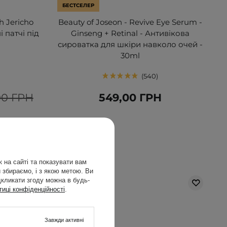
БЕСТСЕЛЕР
h Jericho
Beauty of Joseon - Revive Eye Serum -
і патчі під
Ginseng + Retinal - Антивікова
сироватка для шкіри навколо очей -
30ml
540
00 ГРН
549,00 ГРН
 на сайті та показувати вам
 збираємо, і з якою метою. Ви
дкликати згоду можна в будь-
тиці конфіденційності
.
Завжди активні