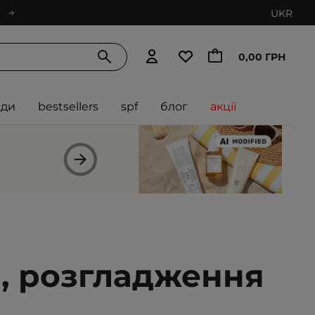
UKR
0,00 ГРН
нди
bestsellers
spf
блог
акції
, розгладження