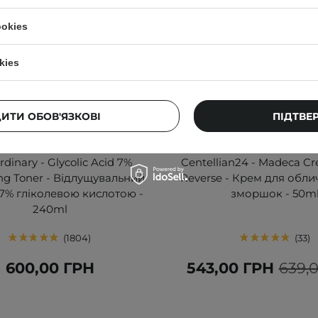
ookies
kies
ДИТИ ОБОВ'ЯЗКОВІ
ПІДТВЕ
АКЦІЯ
БЕСТСЕЛЕР
dinary - Glycolic Acid 7%
Centellian24 - Madeca C
ing Toner - Відлущувальний
Reverse - Крем для обли
з 7% гліколевою кислотою -
зморшок - 50m
240ml
1804
33
600,00 ГРН
543,00 ГРН
639,