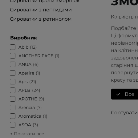
зм
Сироватки проти зморшок
Сироватки з пептидами
Кількість 
Сироватки з ретинолом
Подбайте 
Ці формул
Виробник
нерівномір
Abib
12
на клітин
ANOTHER FACE
1
задоволенн
ANUA
6
старіння 
повернути
Aperire
1
красу та з
Apis
21
APLB
24
Все
APOTHE
9
Arencia
7
Сортувати
Aromatica
1
ASOA
3
+ Показати все