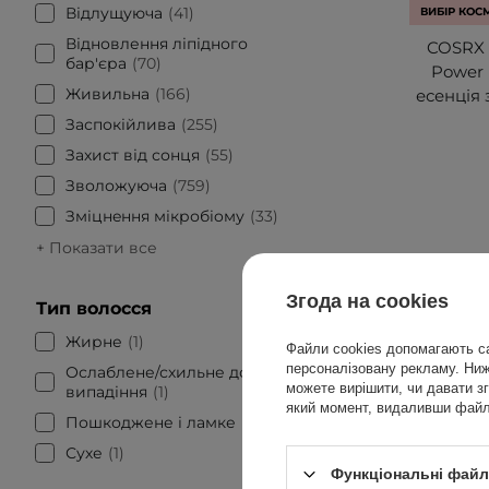
Відлущуюча
41
ВИБІР КОС
Відновлення ліпідного
COSRX 
бар'єра
70
Power 
Живильна
166
есенція 
Заспокійлива
255
Захист від сонця
55
Зволожуюча
759
Змiцнeння мікробioму
33
+ Показати все
Згода на cookies
Тип волосся
Жирне
1
Файли cookies допомагають са
персоналізовану рекламу. Нижч
Ослаблене/схильне до
можете вирішити, чи давати зг
випадіння
1
який момент, видаливши файли
Пошкоджене і ламке
1
Сухе
1
Функціональні файли