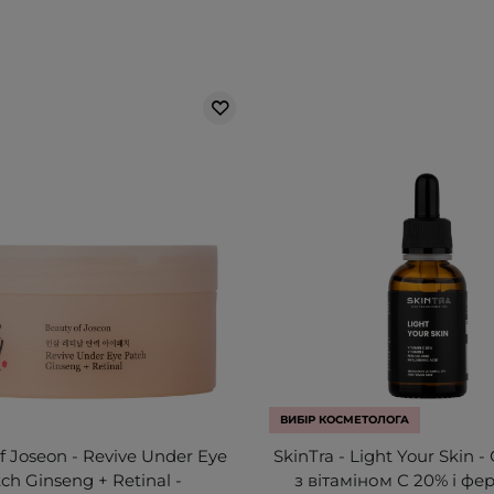
ВИБІР КОСМЕТОЛОГА
f Joseon - Revive Under Eye
SkinTra - Light Your Skin 
ch Ginseng + Retinal -
з вітаміном С 20% і ф