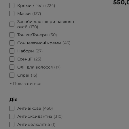
550,
Креми / гелі
224
Маски
137
Засоби для шкіри навколо
очей
130
Тоніки/Тонери
50
Сонцезахисні креми
46
Набори
27
Есенції
25
Олії для волосся
17
Спреї
15
+ Показати все
Дія
Антивікова
450
Антиоксидантна
310
Антицелюлітна
1