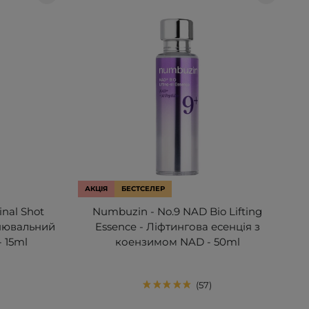
АКЦІЯ
БЕСТСЕЛЕР
inal Shot
Numbuzin - No.9 NAD Bio Lifting
цнювальний
Essence - Ліфтингова есенція з
 15ml
коензимом NAD - 50ml
57