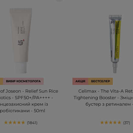
ВИБІР КОСМЕТОЛОГА
АКЦІЯ
БЕСТСЕЛЕР
of Joseon - Relief Sun Rice
Celimax - The Vita-A Ret
iotics - SPF50+/PA++++ -
Tightening Booster - Змі
нцезахисний крем із
бустер з ретиналем -
робіотиками - 50ml
1841
37