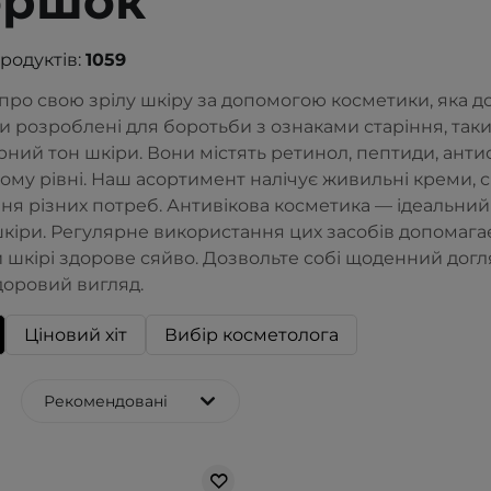
оршок
продуктів:
1059
про свою зрілу шкіру за допомогою косметики, яка д
и розроблені для боротьби з ознаками старіння, таки
ний тон шкіри. Вони містять ретинол, пептиди, анти
ному рівні. Наш асортимент налічує живильні креми, 
я різних потреб. Антивікова косметика — ідеальний 
шкіри. Регулярне використання цих засобів допомаг
 шкірі здорове сяйво. Дозвольте собі щоденний догл
доровий вигляд.
Ціновий хіт
Вибір косметолога
Рекомендовані