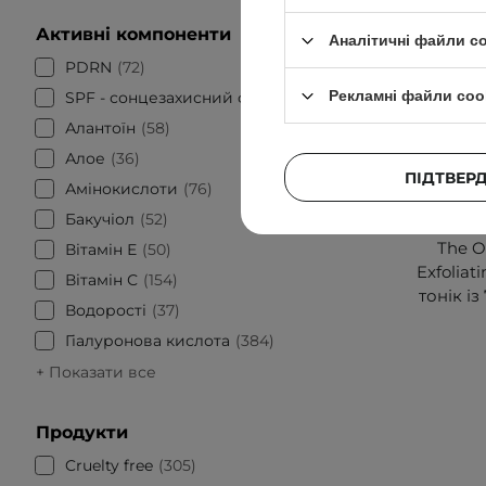
Активні компоненти
Аналітичні файли c
PDRN
72
Рекламні файли coo
SPF - сонцезахисний фактор
56
Алантоїн
58
Алое
36
ПІДТВЕР
Амінокислоти
76
БЕСТСЕЛЕР
Бакучіол
52
The Or
Вітамін Е
50
Exfoliat
Вітамін С
154
тонік і
Водорості
37
Гіалуронова кислота
384
+ Показати все
Продукти
Cruelty free
305