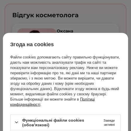
Відгук косметолога
Оксана
Єфремова
Згода на cookies
спеціалізація:
косметологічні
процедури
Файли cookies допомагають сайту правильно функціонувати,
дають нам можливість аналізувати трафік на сайті та
показувати вам персоналізовану рекламу. Нижче ви можете
перевірити інформацію про те, які дані ми та наші партнери
збираємо, і з якою метою. Ви можете вирішити, чи давати
Я обожнюю починати свій день із цієї
згоду на обробку даних і кому (крім необхідних
сироватки. Вона швидко поглинається, не
функціональних даних). Відкликати згоду можна в будь-який
залишаючи липкого шару, водночас зволожує
момент, видаливши файли cookies у своєму браузері.
та покращує еластичність шкіри! Якщо ти
Більше інформації ви можете знайти в
Політиці
шукаєш продукт, який допоможе зберегти
конфіденційності
.
молодість шкіри, ця сироватка стане чудовим
вибором. Завдяки вмісту пептидів вона
стимулює вироблення колагену, підвищує
Функціональні файли cookies
еластичність і розгладжує шкіру. Найшвидший
Завжди
(обов'язкові)
активні
ефект розгладження мімічних зморшок я