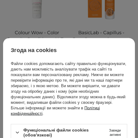
Colour Wow - Color
BasicLab - Capillus -
Security Conditioner N-T -
Спрей-кондиціонер для
Кондиціонер для
легкого розчісування
Згода на cookies
захисту кольору для
волосся - 150ml
нормального та густого
Файли cookies допомагають сайту правильно функціонувати,
волосся - 250ml
дають нам можливість аналізувати трафік на сайті та
показувати вам персоналізовану рекламу. Нижче ви можете
перевірити інформацію про те, які дані ми та наші партнери
збираємо, і з якою метою. Ви можете вирішити, чи давати
згоду на обробку даних і кому (крім необхідних
1 090,00 ГРН
479,00 ГРН
функціональних даних). Відкликати згоду можна в будь-який
момент, видаливши файли cookies у своєму браузері.
Більше інформації ви можете знайти в
Політиці
ДОДАТИ ДО КОШИКА
ДОДАТИ ДО КОШИКА
конфіденційності
.
Функціональні файли cookies
Завжди
(обов'язкові)
активні