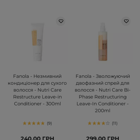
Fanola - Незмивний
Fanola - Зволожуючий
кондиціонер для сухого
двофазний спрей для
волосся - Nutri Care
волосся - Nutri Care Bi-
Restructure Leave-in
Phase Restructuring
Conditioner - 300ml
Leave-In Conditioner -
200ml
9
11
240,00 ГРН
299,00 ГРН