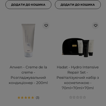
ДОДАТИ ДО КОШИКА
ДОДАТИ ДО КОШИКА
Anwen - Creme de la
Hadat - Hydro Intensive
creme -
Repair Set -
Розгладжувальний
Ревіталізуючий набір з
кондиціонер - 200ml
косметичкою -
70ml+70ml+70ml
3