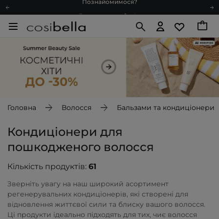
Доставка з любов'ю
Подарункові картки
Блог
Рекомендуй нас і отримуй ще більше балів
Запитай косметолога
Познайомимося?
Доставка з любов'ю
Подарункові картки
Головна
Волосся
Бальзами та кондиціонери
Блог
Кондиціонери для
пошкодженого волосся
Кількість продуктів:
61
Зверніть увагу на наш широкий асортимент
регенерувальних кондиціонерів, які створені для
відновлення життєвої сили та блиску вашого волосся.
Ці продукти ідеально підходять для тих, чиє волосся