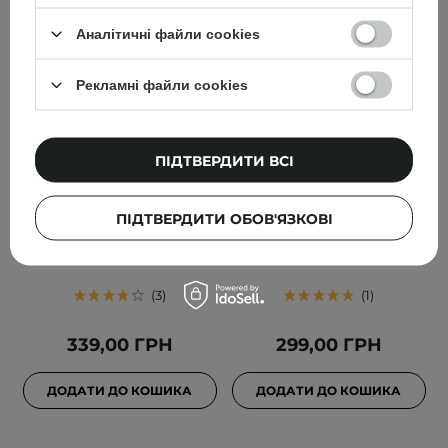
Аналітичні файли cookies
Рекламні файли cookies
ПІДТВЕРДИТИ ВСІ
Anwen - Here Comes The
Trust My Sister -
Shine - Праймер для
Розгладжувальна маска
блиску волосся
5в1 для волосся
ПІДТВЕРДИТИ ОБОВ'ЯЗКОВІ
середньої пористості -
середньої пористості -
100ml
150ml
3
1
339,00 ГРН
299,00 ГРН
ДОДАТИ ДО КОШИКА
ДОДАТИ ДО КОШИКА