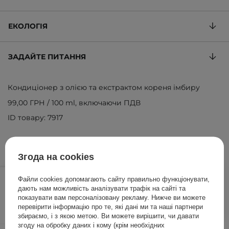
ЕКОЛОГІЯ
ЗАДАЙТЕ ПИТАННЯ
Кондиціонер з олією та екстрактом кореня імбиру
99,00 ГРН
/
100 ml
, включаючи ПДВ
ID товару: 7917
Згода на cookies
495,00 ГРН
/
шт.
Файли cookies допомагають сайту правильно функціонувати,
дають нам можливість аналізувати трафік на сайті та
ДОДАТИ ДО КОШИКА
показувати вам персоналізовану рекламу. Нижче ви можете
перевірити інформацію про те, які дані ми та наші партнери
збираємо, і з якою метою. Ви можете вирішити, чи давати
згоду на обробку даних і кому (крім необхідних