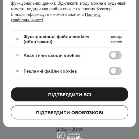
Інші клієнти також перевіряли
функціональних даних). Відкликати згоду можна в будь-який
момент, видаливши файли cookies у своєму браузері.
Більше інформації ви можете знайти в
Політиці
конфіденційності
.
Функціональні файли cookies
Завжди
(обов'язкові)
активні
Аналітичні файли cookies
Рекламні файли cookies
ПІДТВЕРДИТИ ВСІ
БЕСТСЕЛЕР
ПІДТВЕРДИТИ ОБОВ'ЯЗКОВІ
Geek & Gorgeous - Сироватка з вітаміном С 15% - C-
Glow - 30ml