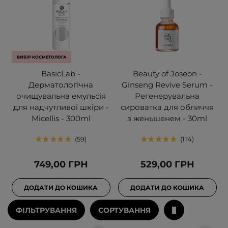
ВИБІР КОСМЕТОЛОГА
BasicLab -
Beauty of Joseon -
Дерматологічна
Ginseng Revive Serum -
очищувальна емульсія
Регенерувальна
для надчутливої шкіри -
сироватка для обличчя
Micellis - 300ml
з женьшенем - 30ml
59
114
749,00 ГРН
529,00 ГРН
ДОДАТИ ДО КОШИКА
ДОДАТИ ДО КОШИКА
ФІЛЬТРУВАННЯ
СОРТУВАННЯ