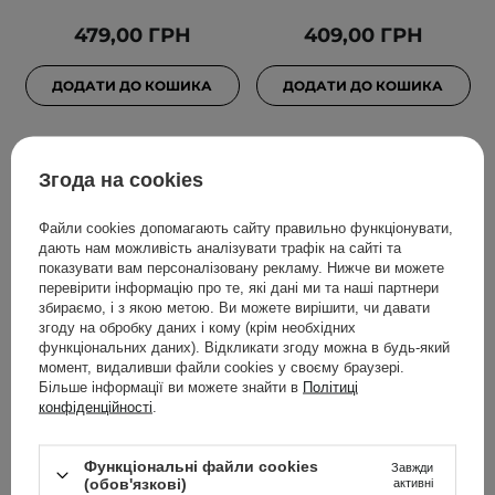
479,00 ГРН
409,00 ГРН
ДОДАТИ ДО КОШИКА
ДОДАТИ ДО КОШИКА
Згода на cookies
Файли cookies допомагають сайту правильно функціонувати,
дають нам можливість аналізувати трафік на сайті та
показувати вам персоналізовану рекламу. Нижче ви можете
перевірити інформацію про те, які дані ми та наші партнери
збираємо, і з якою метою. Ви можете вирішити, чи давати
згоду на обробку даних і кому (крім необхідних
ВИБІР КОСМЕТОЛОГА
АКЦІЯ
функціональних даних). Відкликати згоду можна в будь-який
момент, видаливши файли cookies у своєму браузері.
SKIN1004 - Madagascar
Mary&May - Niacinamide
Більше інформації ви можете знайти в
Політиці
Centella Cream -
Vitamin C Brightening
конфіденційності
.
Зволожувальний крем із
Mask - Набір
центеллою - 30ml
освітлювальних масок
Функціональні файли cookies
Завжди
для бличчя - 30шт
(обов'язкові)
активні