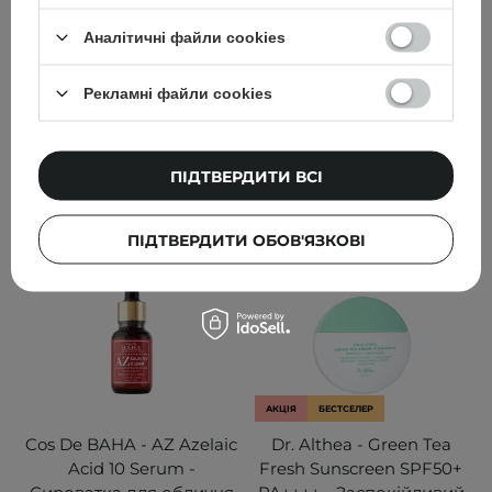
106
37
Аналітичні файли cookies
415,00 ГРН
576,00 ГРН
Рекламні файли cookies
640,00 ГРН
ДОДАТИ ДО КОШИКА
ДОДАТИ ДО КОШИКА
ПІДТВЕРДИТИ ВСІ
ПІДТВЕРДИТИ ОБОВ'ЯЗКОВІ
АКЦІЯ
БЕСТСЕЛЕР
Cos De BAHA - AZ Azelaic
Dr. Althea - Green Tea
Acid 10 Serum -
Fresh Sunscreen SPF50+