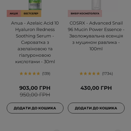
АКЦІЯ
БЕСТСЕЛЕР
ВИБІР КОСМЕТОЛОГА
Anua - Azelaic Acid 10
COSRX - Advanced Snail
Hyaluron Redness
96 Mucin Power Essence -
Soothing Serum -
Зволожувальна есенція
Сироватка з
з муцином равлика -
азелаїновою та
100ml
гіалуроновою
кислотами - 30ml
139
1734
903,00 ГРН
430,00 ГРН
950,00 ГРН
ДОДАТИ ДО КОШИКА
ДОДАТИ ДО КОШИКА