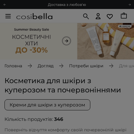
Доставка з любов'ю
Подарункові картки
Блог
Рекомендуй нас і отримуй ще більше балів
Запитай косметолога
Познайомимося?
Доставка з любов'ю
Подарункові картки
Головна
Догляд
Потреби шкіри
Для шк
Блог
Косметика для шкіри з
куперозом та почервоніннями
Креми для шкіри з куперозом
Кількість продуктів:
346
Поверніть відчуття комфорту своїй почервонілій шкірі