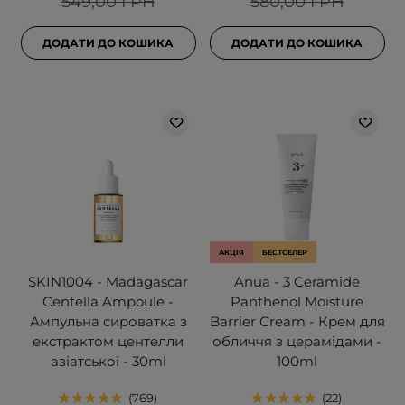
549,00 ГРН
580,00 ГРН
ДОДАТИ ДО КОШИКА
ДОДАТИ ДО КОШИКА
АКЦІЯ
БЕСТСЕЛЕР
SKIN1004 - Madagascar
Anua - 3 Ceramide
Centella Ampoule -
Panthenol Moisture
Ампульна сироватка з
Barrier Cream - Крем для
екстрактом центелли
обличчя з церамідами -
азіатської - 30ml
100ml
769
22