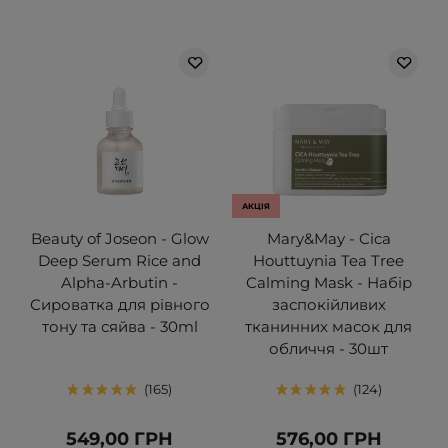
АКЦІЯ
Beauty of Joseon - Glow
Mary&May - Cica
Deep Serum Rice and
Houttuynia Tea Tree
Alpha-Arbutin -
Calming Mask - Набір
Сироватка для рівного
заспокійливих
тону та сяйва - 30ml
тканинних масок для
обличчя - 30шт
165
124
549,00 ГРН
576,00 ГРН