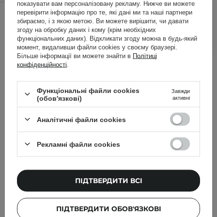
показувати вам персоналізовану рекламу. Нижче ви можете
626,00 ГРН
659,00 ГРН
/
шт.
перевірити інформацію про те, які дані ми та наші партнери
збираємо, і з якою метою. Ви можете вирішити, чи давати
згоду на обробку даних і кому (крім необхідних
ДОДАТИ ДО КОШИКА
функціональних даних). Відкликати згоду можна в будь-який
момент, видаливши файли cookies у своєму браузері.
Більше інформації ви можете знайти в
Політиці
конфіденційності
.
Інші клієнти також перевіряли
Функціональні файли cookies
Завжди
(обов'язкові)
активні
Аналітичні файли cookies
Рекламні файли cookies
ПІДТВЕРДИТИ ВСІ
ПІДТВЕРДИТИ ОБОВ'ЯЗКОВІ