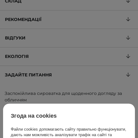
СКЛАД
РЕКОМЕНДАЦІЇ
ВІДГУКИ
ЕКОЛОГІЯ
ЗАДАЙТЕ ПИТАННЯ
Заспокійлива сироватка для щоденного догляду за
обличчям
1 138,18 ГРН
/
100 ml
, включаючи ПДВ
Згода на cookies
ID товару: 12702
Файли cookies допомагають сайту правильно функціонувати,
дають нам можливість аналізувати трафік на сайті та