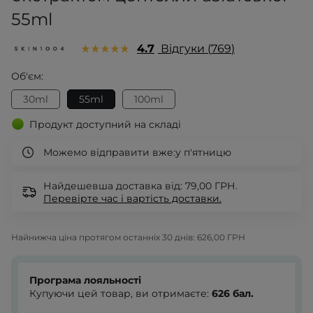
55ml
4.7
Відгуки
769
Об'єм:
30ml
55ml
100ml
Продукт доступний на складі
Можемо відправити вже:
у п'ятницю
Найдешевша доставка від: 79,00 ГРН.
Перевірте
час і вартість доставки.
Найнижча ціна протягом останніх 30 днів:
626,00 ГРН
Програма лояльності
Купуючи цей товар, ви отримаєте:
626
бал.