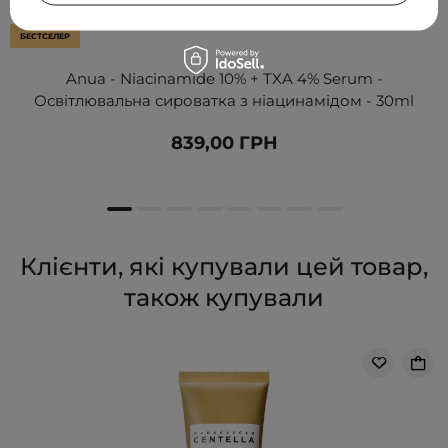
БЕСТСЕЛЕР
Anua - Niacinamide 10% + TXA 4% Serum -
Освітлювальна сироватка з ніацинамідом - 30ml
839,00 ГРН
Клієнти, які купували цей товар,
також купували