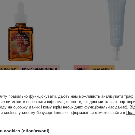
ЕСТСЕЛЕР
ВИБІР КОСМЕТОЛОГА
АКЦІЯ
БЕСТСЕЛЕР
a - Vitamin C Boosting Serum
Dr. Althea - Aqua Marin
роватка для обличчя з
Cream - Зволожувальний
вітаміном С - 30ml
обличчя - 50ml
йту правильно функціонувати, дають нам можливість аналізувати трафік
е ви можете перевірити інформацію про те, які дані ми та наші партнери
113
53
оду на обробку даних і кому (крім необхідних функціональних даних). Ві
 cookies у своєму браузері. Більше інформації ви можете знайти в
Полі
00 ГРН
799,00 ГРН
566,00 ГРН
629,
 cookies (обов'язкові)