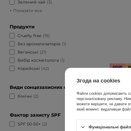
Зелений чай
3
+ Показати все
Продукти
Cruelty free
19
Без ароматизаторів
1
Веганські
21
Вибір косметолога
1
АКЦІЯ
Б
Корейські
42
Dr. Althe
Згода на cookies
- Си
Види сонцезахисних фільтрів
Файли cookies допомагають са
Хімічні
2
персоналізовану рекламу. Нижч
можете вирішити, чи давати зг
який момент, видаливши файли
719,
Фактор захисту SPF
SPF 50-50+
2
Функціональні файли