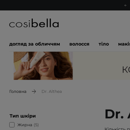
догляд за обличчям
волосся
тіло
мак
Головна
Dr. Althea
Dr.
Тип шкіри
Жирна
5
Кількість 