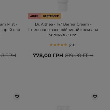
АКЦІЯ
БЕСТСЕЛЕР
eam Mist -
Dr. Althea - 147 Barrier Cream -
 спрей для
Інтенсивно заспокійливий крем для
l
обличчя - 50ml
220
00 ГРН
778,00 ГРН
819,00 ГРН