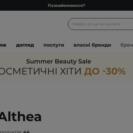
Познайомимося?
Доставка з любов'ю
Подарункові картки
Блог
іяж
догляд
послуги
власні бренди
бре
Рекомендуй нас і отримуй ще більше балів
Запитай косметолога
Познайомимося?
Доставка з любов'ю
Подарункові картки
Блог
 Althea
продуктів:
44