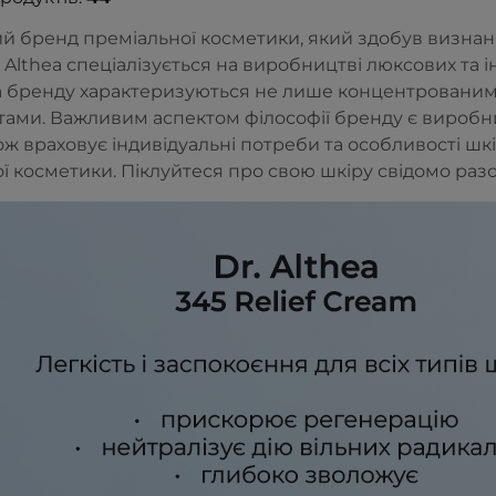
й бренд преміальної косметики, який здобув визнанн
. Althea спеціалізується на виробництві люксових та 
 бренду характеризуються не лише концентрованим
ами. Важливим аспектом філософії бренду є виробни
кож враховує індивідуальні потреби та особливості ш
 косметики. Піклуйтеся про свою шкіру свідомо разом