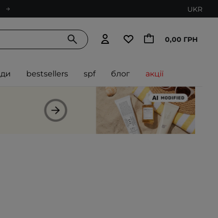
UKR
0,00 ГРН
нди
bestsellers
spf
блог
акції