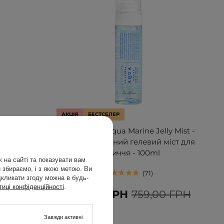
АКЦІЯ
БЕСТСЕЛЕР
e Watery
Dr. Althea - Aqua Marine Jelly Mist -
 крем для
Зволожувальний гелевий міст для
обличчя - 100ml
 на сайті та показувати вам
 збираємо, і з якою метою. Ви
71
дкликати згоду можна в будь-
тиці конфіденційності
.
00 ГРН
683,00 ГРН
759,00 ГРН
Завжди активні