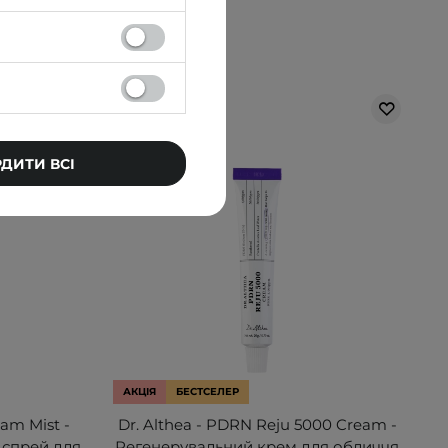
РДИТИ ВСІ
АКЦІЯ
БЕСТСЕЛЕР
eam Mist -
Dr. Althea - PDRN Reju 5000 Cream -
 спрей для
Регенерувальний крем для обличчя