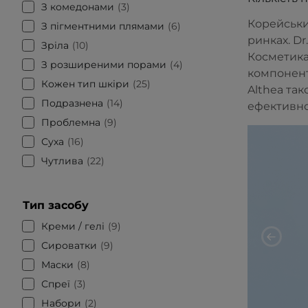
З комедонами
3
Корейськи
З пігментними плямами
6
ринках. Dr
Зріла
10
Косметика
З розширеними порами
4
компонент
Кожен тип шкіри
25
Althea та
Подразнена
14
ефективної
Проблемна
9
Суха
16
Чутлива
22
Тип засобу
Креми / гелі
9
Сироватки
9
Маски
8
Спреї
3
Набори
2