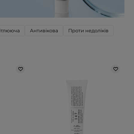
ітлююча
Антивікова
Проти недоліків