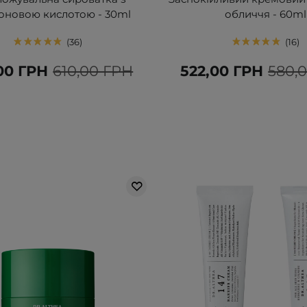
роновою кислотою - 30ml
обличчя - 60ml
36
16
00 ГРН
610,00 ГРН
522,00 ГРН
580,