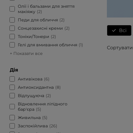
Олії і бальзами для зняття
макіяжу
2
Педи для обличчя
2
Сонцезахисні креми
2
Всі
Тоніки/Тонери
2
Гелі для вмивання обличчя
1
Сортувати
+ Показати все
Дія
Антивікова
6
Антиоксидантна
8
Відлущуюча
2
Відновлення ліпідного
бар'єра
5
Живильна
5
Заспокійлива
26