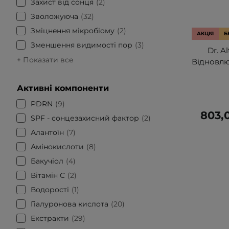
Захист від сонця
2
Зволожуюча
32
Змiцнeння мікробioму
2
АКЦІЯ
Б
Зменшення видимості пор
3
Dr. A
+ Показати все
Відновлю
Активні компоненти
PDRN
9
803,
SPF - сонцезахисний фактор
2
Алантоїн
7
Амінокислоти
8
Бакучіол
4
Вітамін С
2
Водорості
1
Гіалуронова кислота
20
Екстракти
29