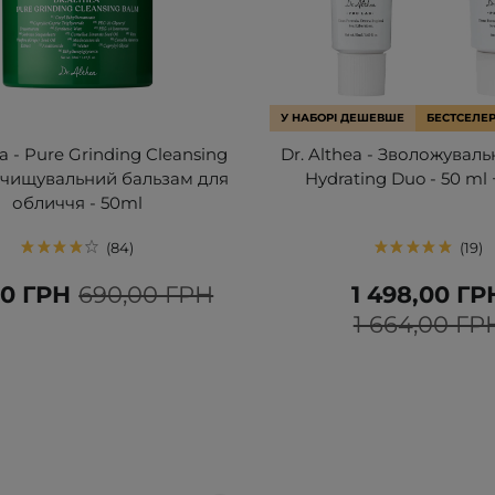
У НАБОРІ ДЕШЕВШЕ
БЕСТСЕЛЕ
ea - Pure Grinding Cleansing
Dr. Althea - Зволожувал
Очищувальний бальзам для
Hydrating Duo - 50 ml 
обличчя - 50ml
84
19
00 ГРН
690,00 ГРН
1 498,00 ГР
1 664,00 ГР