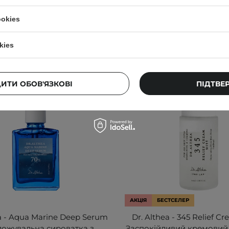
ookies
kies
ДИТИ ОБОВ'ЯЗКОВІ
ПІДТВЕ
АКЦІЯ
БЕСТСЕЛЕР
ea - Aqua Marine Deep Serum
Dr. Althea - 345 Relief Cr
ложувальна сироватка з
Заспокійливий кремовий