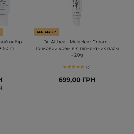
Р
БЕСТСЕЛЕР
ьний набір
Dr. Althea - Melaclear Cream -
+ 50 ml
Точковий крем від пігментних плям
- 20g
3
Н
699,00 ГРН
Н