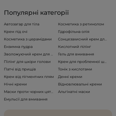
Популярні категорії
Автозагар для тіла
Косметика з ретинолом
Крем під очі
Гідрофільна олія
Косметика з церамідами
Сонцезахисний крем для обличчя
Ензимна пудра
Кислотний пілінг
Гель для вмивання
Зволожуючий крем для обличчя
Пілінг для шкіри голови
Крем для проблемної шкіри
Патчі від прищів
Тонік з кислотами
Крем від пігментних плям
Денні креми
Нічні креми
Відновлювальні креми
Альгінатні маски
Маски проти чорних цяток
Емульсії для вмивання