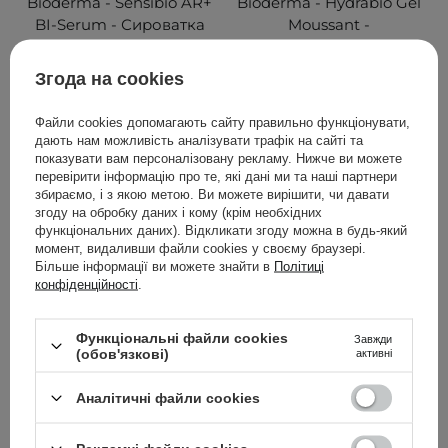
Bioderma - Sensibio AR+
Bioderma - Hydrabio Gel
BI-Serum - Сироватка
Moussant -
для шкіри з розацеа -
Зволожувальний гель
30ml
для вмивання обличчя -
Згода на cookies
400ml
Файли cookies допомагають сайту правильно функціонувати,
дають нам можливість аналізувати трафік на сайті та
показувати вам персоналізовану рекламу. Нижче ви можете
перевірити інформацію про те, які дані ми та наші партнери
1 099,00 ГРН
779,00 ГРН
збираємо, і з якою метою. Ви можете вирішити, чи давати
згоду на обробку даних і кому (крім необхідних
ДОДАТИ ДО КОШИКА
ДОДАТИ ДО КОШИКА
функціональних даних). Відкликати згоду можна в будь-який
момент, видаливши файли cookies у своєму браузері.
Більше інформації ви можете знайти в
Політиці
конфіденційності
.
Функціональні файли cookies
Завжди
(обов'язкові)
активні
Аналітичні файли cookies