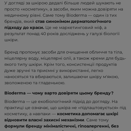
У догляді за шкірою дедалі більше людей шукають не
просто «косметику», а засоби, яким можна довіряти на
медичному рівні. Саме тому Bioderma — один із тих
брендів, який
став синонімом дерматологічного
підходу до краси.
Це не маркетинговий міф, а
результат понад 40 років досліджень у галузі біології
шкіри.
Бренд пропонує засоби для очищення обличчя та тіла,
міцелярну воду, міцелярні олії, а також креми для будь-
якого типу шкіри. Крім того, консистенції продуктів
дуже зручні та приємні у використанні, легко
наносяться та вбираються, залишаючи шкіру м'якою,
зволоженою та гладенькою.
Bioderma — чому варто довіряти цьому бренду?
Bioderma — це екобіологічний підхід до догляду. На
практиці це означає, що шкіра не «підлаштовується» під
косметику, а навпаки —
косметика допомагає шкірі
відновити власні захисні механізми
. Саме тому
формули бренду мінімалістичні, гіпоалергенні, без