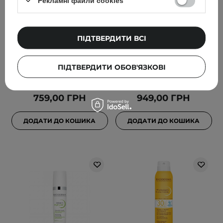
Рекламні файли cookies
Bioderma - Node G
Bioderma - Atoderm 2-in-
Shampooing -
1 Oil - Сухa олія для тіла -
ПІДТВЕРДИТИ ВСІ
Очищувальний шампунь
150ml
- 400ml
ПІДТВЕРДИТИ ОБОВ'ЯЗКОВІ
759,00 ГРН
949,00 ГРН
ДОДАТИ ДО КОШИКА
ДОДАТИ ДО КОШИКА