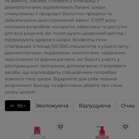
та захисту. Засоби, створені у співпраці з
дерматологами, відновлюють баланс шкіри,
стимулюючи її природні біологічні процеси та
забезпечуючи довготривалий ефект. З 1977 року
компанія розробляє конкретні, ефективні та доступні
для всіх рішення, які полегшують щоденний догляд і
підтримують здоров'я шкіри. Bioderma тісно
співпрацює з понад 150 000 спеціалістів з усього світу –
дерматологами, педіатрами, онкологами, медичним
персоналом та фармацевтами, які беруть участь у
дослідницьких програмах, допомагаючи створювати
засоби, що відповідають специфічним потребам
кожного типу шкіри. Відкрийте для себе повний
асортимент бренду та ефективно дбайте про свою
шкіру щодня!
Всі
Зволожуюча
Відлущуюча
Очища