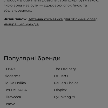
спробуй Bioderma та дозволь своїй шкірі бути такою,
якою вона має бути — здоровою, спокійною та
збалансованою.
Читай також:
Аптечна косметика для обличчя: огляд
найкращих брендів
.
Популярні бренди
COSRX
The Ordinary
Bioderma
Dr. Jart+
Holika Holika
Paula's Choice
Cos De BAHA
Olaplex
Elizavecca
Pyunkang Yul
CeraVe