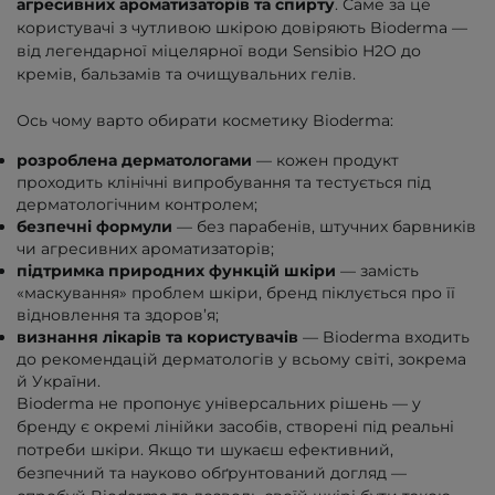
агресивних ароматизаторів та спирту
. Саме за це
користувачі з чутливою шкірою довіряють Bioderma —
від легендарної міцелярної води Sensibio H2O до
кремів, бальзамів та очищувальних гелів.
Ось чому варто обирати косметику Bioderma:
розроблена дерматологами
— кожен продукт
проходить клінічні випробування та тестується під
дерматологічним контролем;
безпечні формули
— без парабенів, штучних барвників
чи агресивних ароматизаторів;
підтримка природних функцій шкіри
— замість
«маскування» проблем шкіри, бренд піклується про її
відновлення та здоров’я;
визнання лікарів та користувачів
— Bioderma входить
до рекомендацій дерматологів у всьому світі, зокрема
й України.
Bioderma не пропонує універсальних рішень — у
бренду є окремі лінійки засобів, створені під реальні
потреби шкіри. Якщо ти шукаєш ефективний,
безпечний та науково обґрунтований догляд —