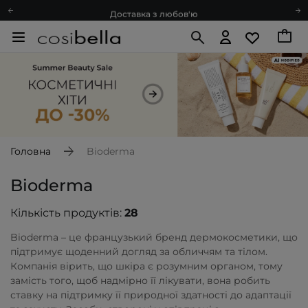
Доставка з любов'ю
Подарункові картки
Блог
Рекомендуй нас і отримуй ще більше балів
Запитай косметолога
Познайомимося?
Доставка з любов'ю
Подарункові картки
Головна
Bioderma
Блог
Bioderma
Кількість продуктів:
28
Bioderma – це французький бренд дермокосметики, що
підтримує щоденний догляд за обличчям та тілом.
Компанія вірить, що шкіра є розумним органом, тому
замість того, щоб надмірно її лікувати, вона робить
ставку на підтримку її природної здатності до адаптації