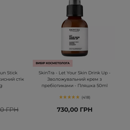
ВИБІР КОСМЕТОЛОГА
un Stick
SkinTra - Let Your Skin Drink Up -
исний стік
Зволожувальний крем з
g
пребіотиками - Пляшка 50ml
418
00 ГРН
730,00 ГРН