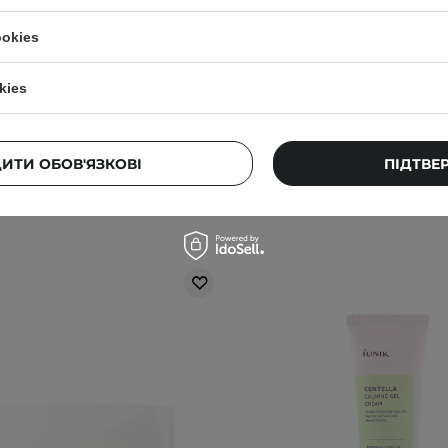
ливий сонцезахисний крем
пребіотиками - Туба
- 45ml
ookies
7
50
kies
00 ГРН
749,00 ГРН
790,00 ГР
ДИТИ ОБОВ'ЯЗКОВІ
ПІДТВЕ