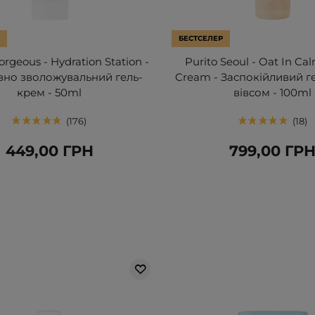
БЕСТСЕЛЕР
rgeous - Hydration Station -
Purito Seoul - Oat In Ca
вно зволожувальний гель-
Cream - Заспокійливий г
крем - 50ml
вівсом - 100ml
176
18
449,00 ГРН
799,00 ГР