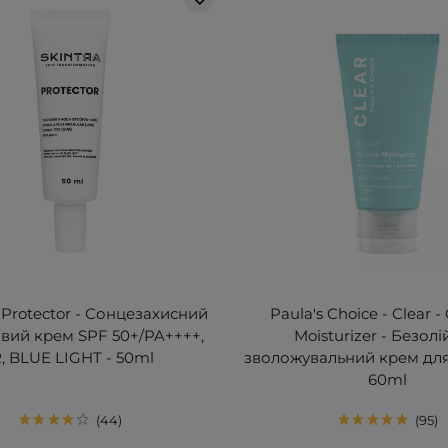
- Protector - Сонцезахисний
Paula's Choice - Clear -
вий крем SPF 50+/PA++++,
Moisturizer - Безол
R, BLUE LIGHT - 50ml
зволожувальний крем для
60ml
44
95