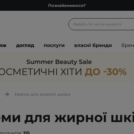
Познайомимося?
Доставка з любов'ю
Подарункові картки
Блог
іяж
догляд
послуги
власні бренди
бре
Рекомендуй нас і отримуй ще більше балів
Запитай косметолога
Познайомимося?
Доставка з любов'ю
Подарункові картки
Креми для жирної шкіри
Блог
ми для жирної шк
продуктів:
115