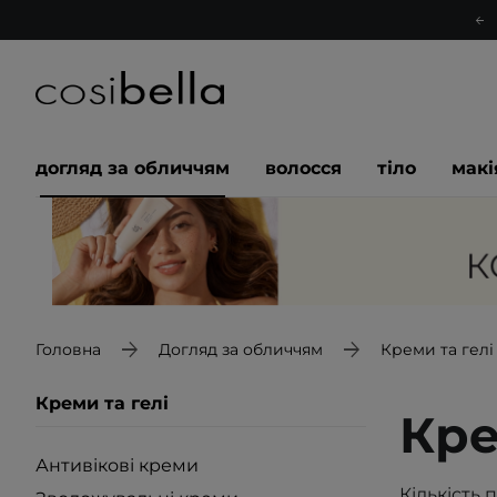
догляд за обличчям
волосся
тіло
мак
Головна
Догляд за обличчям
Креми та гелі
Креми та гелі
Кре
Антивікові креми
Кількість 