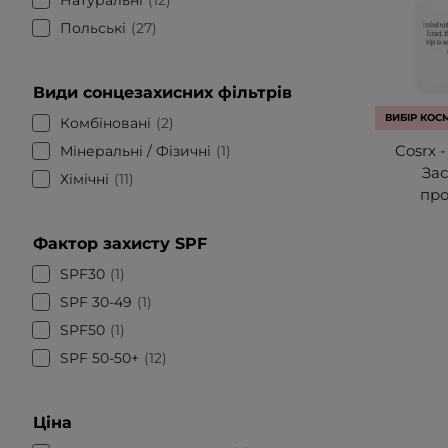
Польські
27
Види сонцезахисних фільтрів
ВИБІР КОС
Комбіновані
2
Cosrx 
Мінеральні / Фізичні
1
За
Хімічні
11
про
Фактор захисту SPF
SPF30
1
SPF 30-49
1
SPF50
1
SPF 50-50+
12
Ціна