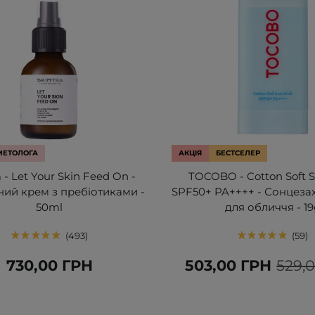
МЕТОЛОГА
АКЦІЯ
БЕСТСЕЛЕР
 - Let Your Skin Feed On -
TOCOBO - Cotton Soft S
ий крем з пребіотиками -
SPF50+ PA++++ - Сонцезах
50ml
для обличчя - 19
493
59
730,00 ГРН
503,00 ГРН
529,