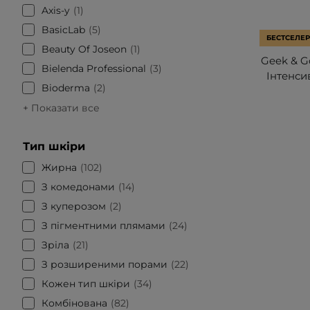
Axis-y
1
BasicLab
5
БЕСТСЕЛЕР
Beauty Of Joseon
1
Geek & Go
Bielenda Professional
3
Інтенси
Bioderma
2
+ Показати все
Тип шкіри
Жирна
102
З комедонами
14
З куперозом
2
З пігментними плямами
24
Зріла
21
З розширеними порами
22
Кожен тип шкіри
34
Комбінована
82