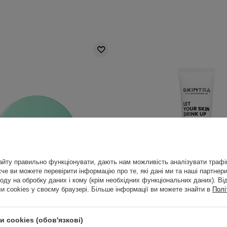
йту правильно функціонувати, дають нам можливість аналізувати трафік
е ви можете перевірити інформацію про те, які дані ми та наші партнери
оду на обробку даних і кому (крім необхідних функціональних даних). Ві
 cookies у своєму браузері. Більше інформації ви можете знайти в
Полі
ЕСТСЕЛЕР
ВИБІР КОСМЕТОЛОГА
Althea - Green Tea Fresh
SkinTra - Let Your Skin D
creen SPF50+ PA++++ -
Зволожувальний кр
 cookies (обов'язкові)