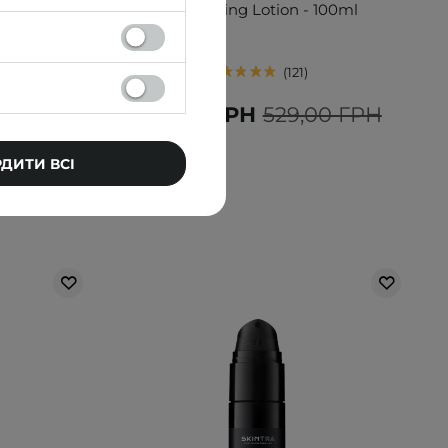
 50ml
Moisturizing Lotion - 100ml
121
Н
503,00 ГРН
529,00 ГРН
РДИТИ ВСІ