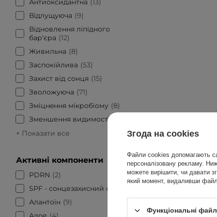
Антиоксидантна
13
Відлущуюча
9
Відновлення ліпідного
бар'єра
12
Живильна
8
Заспокійлива
53
Захист від сонця
15
Зволожуюча
71
Змiцнeння мікробioму
8
Зменшення видимості пор
19
+ Показати все
Згода на cookies
Файли cookies допомагають са
Активні компоненти
персоналізовану рекламу. Нижч
можете вирішити, чи давати зг
PDRN
2
який момент, видаливши файли
АКЦІЯ
Б
SPF - сонцезахисний фактор
15
Dr. 
Алантоїн
9
Suns
Функціональні файли
Алое
4