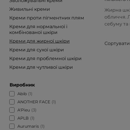
Зволожувальні креми
Живильні креми
Жирна шкі
обличчя. 
Креми проти пігментних плям
себуму та 
Креми для нормальної і
комбінованої шкіри
Креми для жирної шкіри
Сортувати
Креми для сухої шкіри
Креми для проблемної шкіри
Креми для чутливої шкіри
Виробник
Abib
1
ANOTHER FACE
1
A'Pieu
3
APLB
1
Aurumaris
1