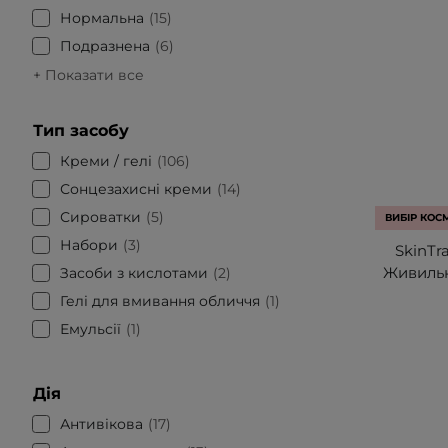
Нормальна
15
Подразнена
6
+ Показати все
Тип засобу
Креми / гелі
106
Сонцезахисні креми
14
Сироватки
5
ВИБІР КОС
Набори
3
SkinTra
Живильн
Засоби з кислотами
2
Гелі для вмивання обличчя
1
Емульсії
1
Дія
Антивікова
17