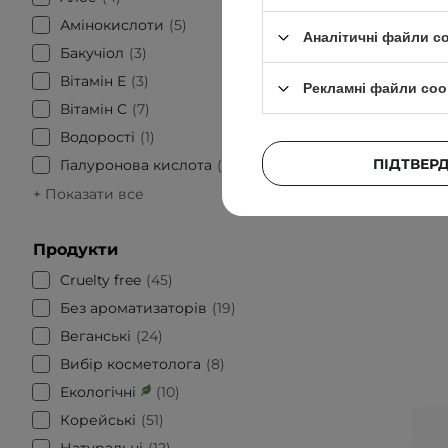
Заспокій
Амінокислоти
5
Аналітичні файли c
Бакучіол
3
Вітамін Е
3
Рекламні файли coo
Вітамін С
7
674,
Водорості
1
ПІДТВЕР
Гіалуронова кислота
24
+ Показати все
Продукти
Cruelty free
45
Без ароматизаторів
19
Веганські
24
Вибір косметолога
8
Екологічні
10
Корейські
51
Натуральні
12