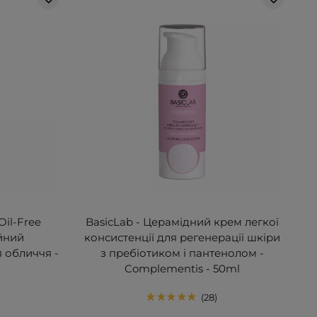
 Oil-Free
BasicLab - Церамідний крем легкої
ійний
консистенції для регенерації шкіри
 обличчя -
з пребіотиком і пантенолом -
Complementis - 50ml
28