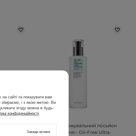
 на сайті та показувати вам
 збираємо, і з якою метою. Ви
дкликати згоду можна в будь-
тиці конфіденційності
.
АКЦІЯ
rink Up -
Cosrx - Зволожувальний лосьйон
ем з
для обличчя - Oil-Free Ultra-
Завжди активні