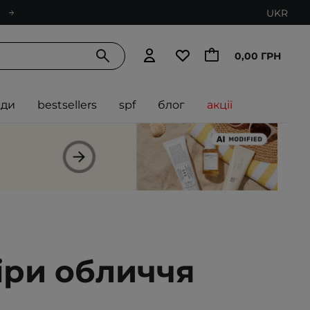
UKR
0,00 ГРН
нди
bestsellers
spf
блог
акції
іри обличчя