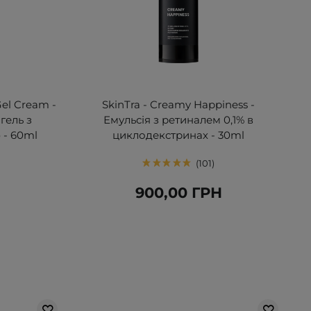
Gel Cream -
SkinTra - Creamy Happiness -
гель з
Емульсія з ретиналем 0,1% в
 - 60ml
циклодекстринах - 30ml
101
Н
900,00 ГРН