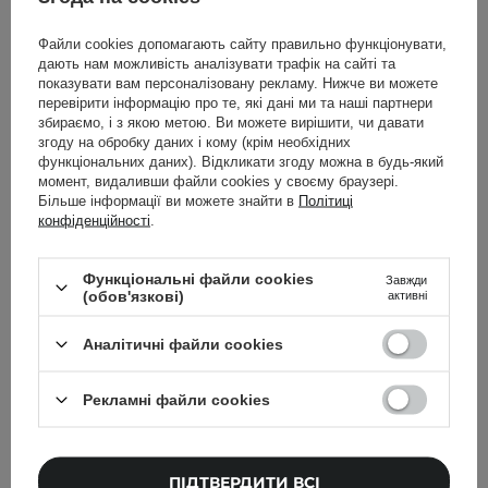
Elizavecca - Skin Liar
Erborian - Skin Hero -
Файли cookies допомагають сайту правильно функціонувати,
дають нам можливість аналізувати трафік на сайті та
Primer - База під макіяж
Тонувальний крем для
показувати вам персоналізовану рекламу. Нижче ви можете
- 30ml
обличчя - 40ml
перевірити інформацію про те, які дані ми та наші партнери
збираємо, і з якою метою. Ви можете вирішити, чи давати
1
згоду на обробку даних і кому (крім необхідних
функціональних даних). Відкликати згоду можна в будь-який
момент, видаливши файли cookies у своєму браузері.
2 099,00 ГРН
289,00 ГРН
Більше інформації ви можете знайти в
Політиці
конфіденційності
.
ДОДАТИ ДО КОШИКА
ДОДАТИ ДО КОШИКА
Функціональні файли cookies
Завжди
(обов'язкові)
активні
Аналітичні файли cookies
Рекламні файли cookies
ПІДТВЕРДИТИ ВСІ