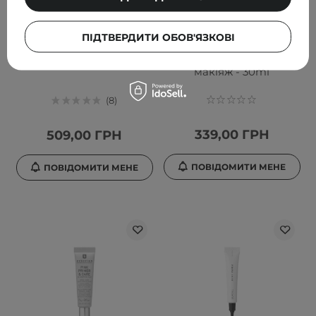
Missha - Перламутрова
Pierre Rene - Make Up
ПІДТВЕРДИТИ ОБОВ'ЯЗКОВІ
база під макіяж - M BB
Base Smoothing -
Boomer - 40ml
Силіконова база під
макіяж - 30ml
8
339,00 ГРН
509,00 ГРН
ПОВІДОМИТИ МЕНЕ
ПОВІДОМИТИ МЕНЕ