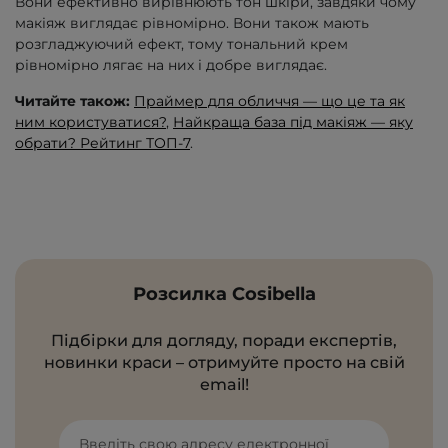
Вони ефективно вирівнюють тон шкіри, завдяки чому
макіяж виглядає рівномірно. Вони також мають
розгладжуючий ефект, тому тональний крем
рівномірно лягає на них і добре виглядає.
Читайте також:
Праймер для обличчя — що це та як
ним користуватися?
,
Найкраща база під макіяж — яку
обрати? Рейтинг ТОП-7
.
Розсилка Cosibella
Підбірки для догляду, поради експертів,
новинки краси – отримуйте просто на свій
email!
Введіть свою адресу електронної