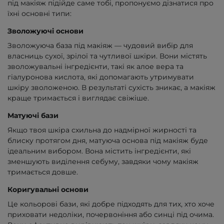
під макіяж підійде саме тобі, пропонуємо дізнатися про
їхні основні типи:
Зволожуючі основи
Зволожуюча база під макіяж — чудовий вибір для
власниць сухої, зрілої та чутливої шкіри. Вони містять
зволожувальні інгредієнти, такі як алое вера та
гіалуронова кислота, які допомагають утримувати
шкіру зволоженою. В результаті сухість зникає, а макіяж
краще тримається і виглядає свіжіше.
Матуючі бази
Якщо твоя шкіра схильна до надмірної жирності та
блиску протягом дня, матуюча основа під макіяж буде
ідеальним вибором. Вона містить інгредієнти, які
зменшують виділення себуму, завдяки чому макіяж
тримається довше.
Коригувальні основи
Це кольорові бази, які добре підходять для тих, хто хоче
приховати недоліки, почервоніння або синці під очима.