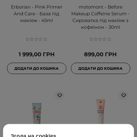
Erborian - Pink Primer
motomont - Before
And Care - База під
Makeup Coffeine Serum -
макіяж - 45ml
Сироватка під макіяж з
кофеїном - 30ml
1 999,00 ГРН
899,00 ГРН
ДОДАТИ ДО КОШИКА
ДОДАТИ ДО КОШИКА
Згода на cookies