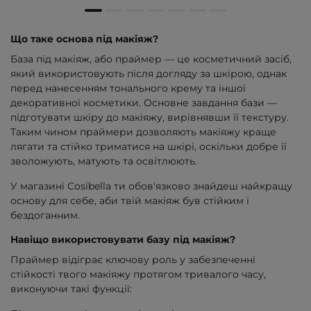
Що таке основа під макіяж?
База під макіяж, або праймер — це косметичний засіб,
який використовують після догляду за шкірою, однак
перед нанесенням тонального крему та іншої
декоративної косметики. Основне завдання бази —
підготувати шкіру до макіяжу, вирівнявши її текстуру.
Таким чином праймери дозволяють макіяжу краще
лягати та стійко триматися на шкірі, оскільки добре її
зволожують, матують та освітлюють.
У магазині Cosibella ти обов'язково знайдеш найкращу
основу для себе, аби твій макіяж був стійким і
бездоганним.
Навіщо використовувати базу під макіяж?
Праймер відіграє ключову роль у забезпеченні
стійкості твого макіяжу протягом тривалого часу,
виконуючи такі функції: