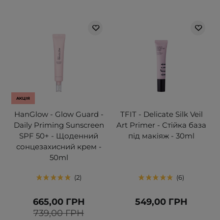
АКЦІЯ
HanGlow - Glow Guard -
TFIT - Delicate Silk Veil
Daily Priming Sunscreen
Art Primer - Стійка база
SPF 50+ - Щоденний
під макіяж - 30ml
сонцезахисний крем -
50ml
2
6
665,00 ГРН
549,00 ГРН
739,00 ГРН