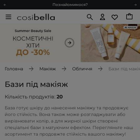
Доставка з любов'ю
Подарункові картки
Блог
Рекомендуй нас і отримуй ще більше балів
Запитай косметолога
Познайомимося?
Доставка з любов'ю
Головна
Макіяж
Обличчя
Бази під макі
Подарункові картки
Блог
Бази під макіяж
Кількість продуктів:
20
База готує шкіру до нанесення макіяжу та продовжує
його стійкість. Вона також може розгладжувати або
вирівнювати колір, а для жирної шкіри створені
спеціальні бази з матуючим ефектом. Перегляньте наш
асортимент та продовжте стійкість вашого макіяжу!