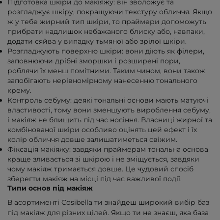
Підготовка шкіри до макіяжу: він зволожує та
розгладжує шкіру, покращуючи текстуру обличчя. Якщо
ж у тебе жирний тип шкіри, то праймери допоможуть
прибрати надлишок небажаного блиску або, навпаки,
додати сяйва у випадку тьмяної або зрілої шкіри.
Розгладжують поверхню шкіри: вони діють як філери,
заповнюючи дрібні зморшки і розширені пори,
роблячи їх менш помітними. Таким чином, вони також
запобігають нерівномірному нанесенню тонального
крему.
Контроль себуму: деякі тональні основи мають матуючі
властивості, тому вони зменшують вироблення себуму,
і макіяж не блищить під час носіння. Власниці жирної та
комбінованої шкіри особливо оцінять цей ефект і їх
колір обличчя довше залишатиметься свіжим.
Фіксація макіяжу: завдяки праймерам тональна основа
краще зливається зі шкірою і не зміщується, завдяки
чому макіяж тримається довше. Це чудовий спосіб
зберегти макіяж на місці під час важливої події.
Типи основ під макіяж
В асортименті Cosibella ти знайдеш широкий вибір баз
під макіяж для різних цілей. Якщо ти не знаєш, яка база