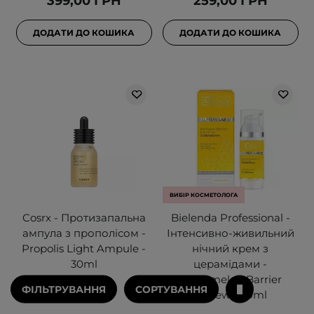
399,00 ГРН
259,00 ГРН
ДОДАТИ ДО КОШИКА
ДОДАТИ ДО КОШИКА
ВИБІР КОСМЕТОЛОГА
Cosrx - Протизапальна
Bielenda Professional -
ампула з прополісом -
Інтенсивно-живильний
Propolis Light Ampule -
нічний крем з
30ml
церамідами -
Supremelab Barrier
ФІЛЬТРУВАННЯ
СОРТУВАННЯ
Renew - 50ml