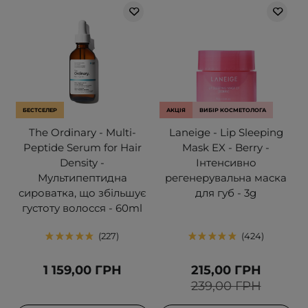
БЕСТСЕЛЕР
АКЦІЯ
ВИБІР КОСМЕТОЛОГА
The Ordinary - Multi-
Laneige - Lip Sleeping
Peptide Serum for Hair
Mask EX - Berry -
Density -
Інтенсивно
Мультипептидна
регенерувальна маска
сироватка, що збільшує
для губ - 3g
густоту волосся - 60ml
227
424
1 159,00 ГРН
215,00 ГРН
239,00 ГРН