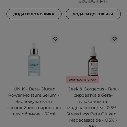
520,00 ГРН
ДОДАТИ ДО КОШИКА
ДОДАТИ ДО КОШИКА
ВИБІР КОСМЕТОЛОГА
iUNIK - Beta-Glucan
Geek & Gorgeous - Гель-
Power Moisture Serum -
сироватка з бета-
Зволожувальна і
глюканом та
заспокійлива сироватка
мадекасосидом - 0.5% -
для обличчя - 50ml
Stress Less Beta Glukan +
Madecassoside - 0.5% -
30ml