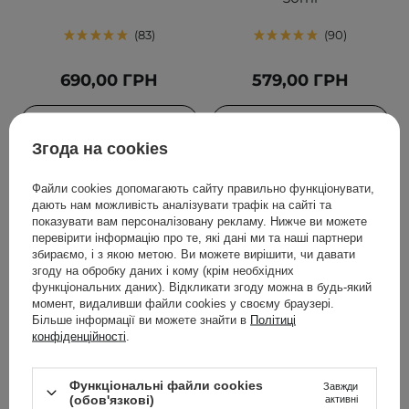
83
90
690,00 ГРН
579,00 ГРН
ДОДАТИ ДО КОШИКА
ДОДАТИ ДО КОШИКА
Згода на cookies
Файли cookies допомагають сайту правильно функціонувати,
дають нам можливість аналізувати трафік на сайті та
показувати вам персоналізовану рекламу. Нижче ви можете
перевірити інформацію про те, які дані ми та наші партнери
збираємо, і з якою метою. Ви можете вирішити, чи давати
згоду на обробку даних і кому (крім необхідних
функціональних даних). Відкликати згоду можна в будь-який
момент, видаливши файли cookies у своєму браузері.
Більше інформації ви можете знайти в
Політиці
АКЦІЯ
БЕСТСЕЛЕР
конфіденційності
.
Celimax - Derma Nature
Centellian24 - 360º Shot
Fresh Blackhead Jojoba
PDRN Lifting Eye Cream -
Функціональні файли cookies
Завжди
(обов'язкові)
активні
Cleansing Oil -
Ліфтинговий крем для