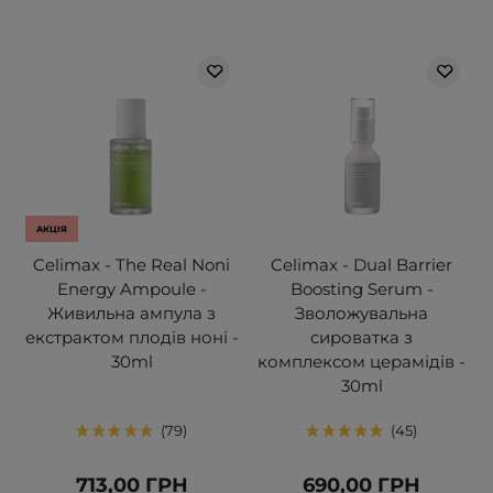
АКЦІЯ
Celimax - The Real Noni
Celimax - Dual Barrier
Energy Ampoule -
Boosting Serum -
Живильна ампула з
Зволожувальна
екстрактом плодів ноні -
сироватка з
30ml
комплексом церамідів -
30ml
79
45
713,00 ГРН
690,00 ГРН