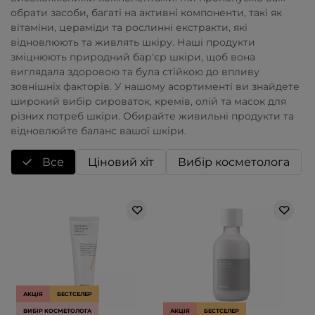
обрати засоби, багаті на активні компоненти, такі як
вітаміни, цераміди та рослинні екстракти, які
відновлюють та живлять шкіру. Наші продукти
зміцнюють природний бар'єр шкіри, щоб вона
виглядала здоровою та була стійкою до впливу
зовнішніх факторів. У нашому асортименті ви знайдете
широкий вибір сироваток, кремів, олій та масок для
різних потреб шкіри. Обирайте живильні продукти та
відновлюйте баланс вашої шкіри.
Все
Ціновий хіт
Вибір косметолога
АКЦІЯ
БЕСТСЕЛЕР
ВИБІР КОСМЕТОЛОГА
АКЦІЯ
БЕСТСЕЛЕР