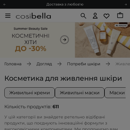
Доставка з любов'ю
Подарункові картки
Блог
Рекомендуй нас і отримуй ще більше балів
Запитай косметолога
Познайомимося?
Доставка з любов'ю
Подарункові картки
Головна
Догляд
Потреби шкіри
Живле
Блог
Косметика для живлення шкіри
Живильні креми
Живильні маски
Маски д
Кількість продуктів:
611
У цій категорії ви знайдете ретельно відібрані
продукти, що поєднують інноваційні формули з
високоякісними компонентами. Ми пропонуємо вам