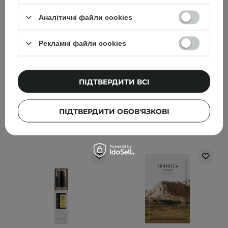
Гідрофільна олія для
шкіри навколо очей з
Аналітичні файли cookies
очищення обличчя -
PDRN - 30ml
150ml
Рекламні файли cookies
81
2
490,00 ГРН
583,00 ГРН
ПІДТВЕРДИТИ ВСІ
729,00 ГРН
ПІДТВЕРДИТИ ОБОВ'ЯЗКОВІ
ДОДАТИ ДО КОШИКА
ДОДАТИ ДО КОШИКА