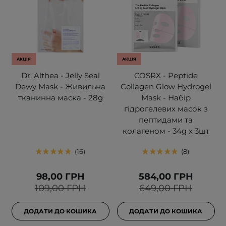
АКЦІЯ
АКЦІЯ
Dr. Althea - Jelly Seal
COSRX - Peptide
Dewy Mask - Живильна
Collagen Glow Hydrogel
тканинна маска - 28g
Mask - Набір
гідрогелевих масок з
пептидами та
колагеном - 34g x 3шт
16
8
98,00 ГРН
584,00 ГРН
109,00 ГРН
649,00 ГРН
ДОДАТИ ДО КОШИКА
ДОДАТИ ДО КОШИКА