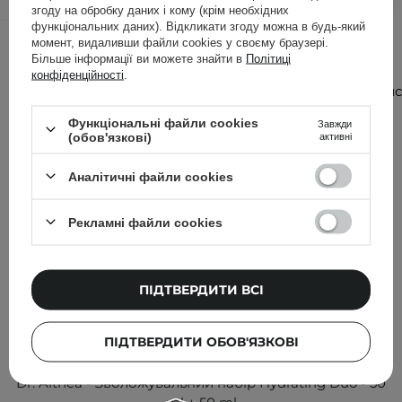
згоду на обробку даних і кому (крім необхідних
функціональних даних). Відкликати згоду можна в будь-який
Інші клієнти також перевіряли
момент, видаливши файли cookies у своєму браузері.
Більше інформації ви можете знайти в
Політиці
конфіденційності
.
Дізнатис
більше
Функціональні файли cookies
Завжди
(обов'язкові)
активні
Аналітичні файли cookies
Рекламні файли cookies
ПІДТВЕРДИТИ ВСІ
ПІДТВЕРДИТИ ОБОВ'ЯЗКОВІ
БЕСТСЕЛЕР
Dr. Althea - Зволожувальний набір Hydrating Duo - 50