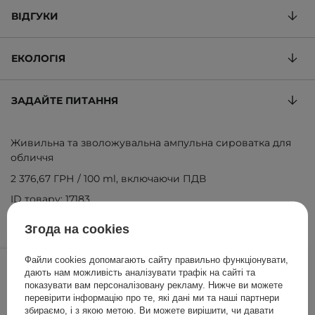
ВІДГУКИ
ЕКОЛОГІЯ
ЗАДАЙТЕ ПИТАННЯ
Живильна та зволожувальна ампульна сироватка для
обличчя
2 376,67 ГРН
/
100 ml
, включаючи ПДВ
ID товару: 17183
Згода на cookies
713,00 ГРН
750,00 ГРН
/
шт.
Файли cookies допомагають сайту правильно функціонувати,
дають нам можливість аналізувати трафік на сайті та
показувати вам персоналізовану рекламу. Нижче ви можете
ДОДАТИ ДО КОШИКА
перевірити інформацію про те, які дані ми та наші партнери
збираємо, і з якою метою. Ви можете вирішити, чи давати