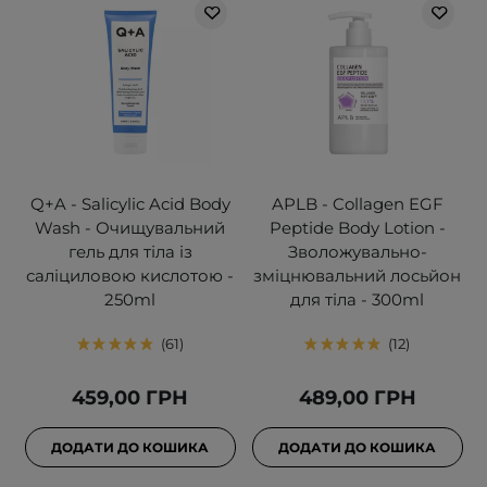
Q+A - Salicylic Acid Body
APLB - Collagen EGF
Wash - Очищувальний
Peptide Body Lotion -
гель для тіла із
Зволожувально-
саліциловою кислотою -
зміцнювальний лосьйон
250ml
для тіла - 300ml
61
12
459,00 ГРН
489,00 ГРН
ДОДАТИ ДО КОШИКА
ДОДАТИ ДО КОШИКА