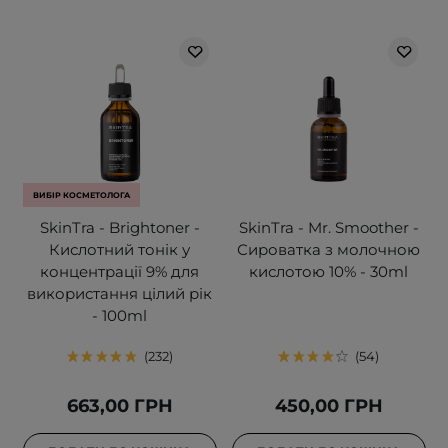
ВИБІР КОСМЕТОЛОГА
SkinTra - Brightoner -
SkinTra - Mr. Smoother -
Кислотний тонік у
Сироватка з молочною
концентрації 9% для
кислотою 10% - 30ml
використання цілий рік
- 100ml
232
54
663,00 ГРН
450,00 ГРН