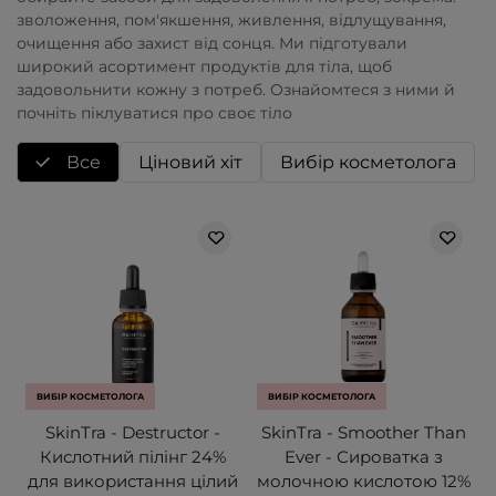
зволоження, пом'якшення, живлення, відлущування,
очищення або захист від сонця. Ми підготували
широкий асортимент продуктів для тіла, щоб
задовольнити кожну з потреб. Ознайомтеся з ними й
почніть піклуватися про своє тіло
Все
Ціновий хіт
Вибір косметолога
ВИБІР КОСМЕТОЛОГА
ВИБІР КОСМЕТОЛОГА
SkinTra - Destructor -
SkinTra - Smoother Than
Кислотний пілінг 24%
Ever - Сироватка з
для використання цілий
молочною кислотою 12%