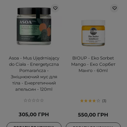
Asoa - Mus Ujędrniający
BIOUP - Eko Sorbet
do Ciała - Energetyczna
Mango - Еко Сорбет
Pomarańcza -
Манго - 60ml
Зміцнюючий мус для
тіла - Енергетичний
апельсин - 120ml
3
305,00 ГРН
550,00 ГРН