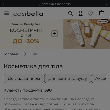
Доставка з любов'ю
Подарункові картки
Блог
Рекомендуй нас і отримуй ще більше балів
Запитай косметолога
Познайомимося?
Доставка з любов'ю
Подарункові картки
Головна
Тіло
Блог
Косметика для тіла
Догляд за тілом
Для ванни та душу
Аксесу
Кількість продуктів:
398
Догляд за тілом так само важливий, як і догляд за
обличчям. Залежно від потреб шкіри вашого тіла,
обирайте засоби для задоволення її потреб, зокрема: