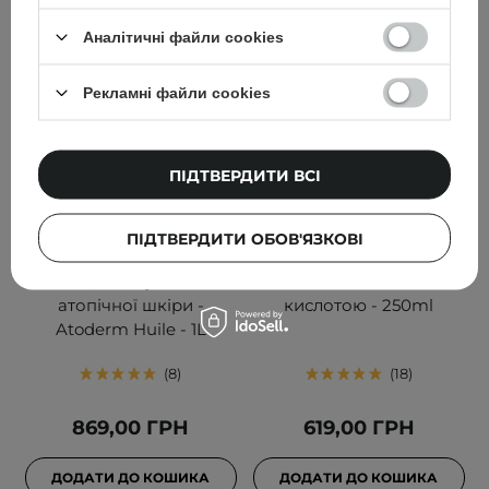
Аналітичні файли cookies
Рекламні файли cookies
ПІДТВЕРДИТИ ВСІ
Bioderma -
Q+A - Salicylic Acid
Зволожувальна олія для
Smoothing Lotion -
ПІДТВЕРДИТИ ОБОВ'ЯЗКОВІ
вмивання для обличчя і
Заспокійливий лосьйон
тіла, для сухої та
для тіла із саліциловою
атопічної шкіри -
кислотою - 250ml
Atoderm Huile - 1L
8
18
869,00 ГРН
619,00 ГРН
ДОДАТИ ДО КОШИКА
ДОДАТИ ДО КОШИКА