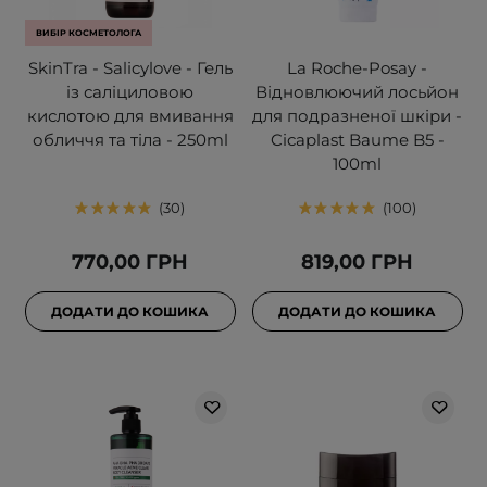
ВИБІР КОСМЕТОЛОГА
SkinTra - Salicylove - Гель
La Roche-Posay -
із саліциловою
Відновлюючий лосьйон
кислотою для вмивання
для подразненої шкіри -
обличчя та тіла - 250ml
Cicaplast Baume B5 -
100ml
30
100
770,00 ГРН
819,00 ГРН
ДОДАТИ ДО КОШИКА
ДОДАТИ ДО КОШИКА