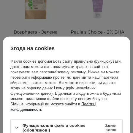
Bosphaera - Зелена
Paula's Choice - 2% BHA
глина - 100g
Body Smoothing Spot
Exfoliant -
Згода на cookies
Відлущувальний
лосьйон для тіла із
Файли cookies допомагають сайту правильно функціонувати,
саліциловою кислотою -
дають нам можливість аналізувати трафік на сайті та
60ml
показувати вам персоналізовану рекламу. Нижче ви можете
перевірити інформацію про те, які дані ми та наші партнери
збираємо, і з якою метою. Ви можете вирішити, чи давати
63
16
згоду на обробку даних і кому (крім необхідних
функціональних даних). Відкликати згоду можна в будь-який
159,00 ГРН
599,00 ГРН
момент, видаливши файли cookies у своєму браузері.
Більше інформації ви можете знайти в
Політиці
конфіденційності
.
ДОДАТИ ДО КОШИКА
ДОДАТИ ДО КОШИКА
Функціональні файли cookies
Завжди
(обов'язкові)
активні