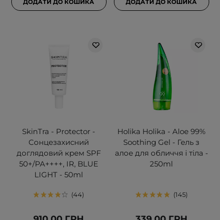
ДОДАТИ ДО КОШИКА
ДОДАТИ ДО КОШИКА
SkinTra - Protector -
Holika Holika - Aloe 99%
Сонцезахисний
Soothing Gel - Гель з
доглядовий крем SPF
алое для обличчя і тіла -
50+/PA++++, IR, BLUE
250ml
LIGHT - 50ml
44
145
910,00 ГРН
339,00 ГРН