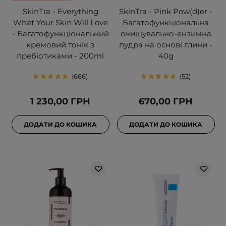
SkinTra - Everything
SkinTra - Pink Pow(d)er -
What Your Skin Will Love
Багатофункціональна
- Багатофункціональний
очищувально-ензимна
кремовий тонік з
пудра на основі глини -
пребіотиками - 200ml
40g
666
52
1 230,00 ГРН
670,00 ГРН
ДОДАТИ ДО КОШИКА
ДОДАТИ ДО КОШИКА