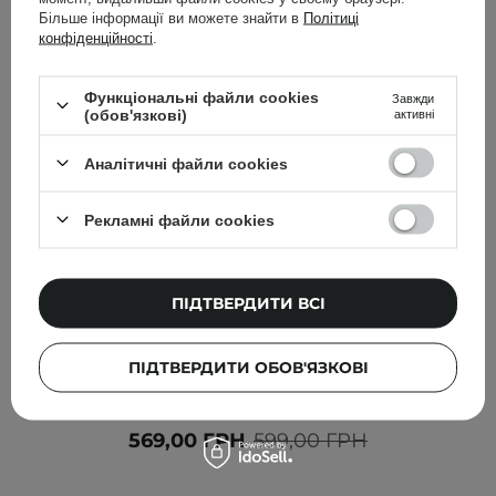
Більше інформації ви можете знайти в
Політиці
конфіденційності
.
Функціональні файли cookies
Завжди
(обов'язкові)
активні
Аналітичні файли cookies
Рекламні файли cookies
ПІДТВЕРДИТИ ВСІ
АКЦІЯ
БЕСТСЕЛЕР
ПІДТВЕРДИТИ ОБОВ'ЯЗКОВІ
Beauty of Joseon - Relief Sun Aqua - Fresh : Rice + B5
SPF50+ PA++++ - Cонцезахисний крем - 50ml
569,00 ГРН
599,00 ГРН