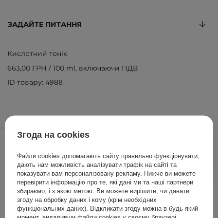
ЗАДАЙТЕ ПИТАННЯ
Кислотний тонік
663,00 ГРН
/
100 ml
, включаючи ПДВ
ID товару: 4988
663,00 ГРН
Згода на cookies
/
шт.
Файли cookies допомагають сайту правильно функціонувати,
ДОДАТИ ДО КОШИКА
дають нам можливість аналізувати трафік на сайті та
показувати вам персоналізовану рекламу. Нижче ви можете
перевірити інформацію про те, які дані ми та наші партнери
збираємо, і з якою метою. Ви можете вирішити, чи давати
Інші клієнти також перевіряли
згоду на обробку даних і кому (крім необхідних
функціональних даних). Відкликати згоду можна в будь-який
момент, видаливши файли cookies у своєму браузері.