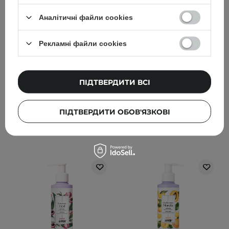
Maintenance Conditioner
засіб для зміцнення
Аналітичні файли cookies
- Регенерувально-
волосся – No. 0 Intensive
зволожувальний
Bond Building Hair
кондиціонер для
Treatment - 155ml
Рекламні файли cookies
волосся - 250ml
17
8
ПІДТВЕРДИТИ ВСІ
1 090,00 ГРН
1 149,00 ГРН
ПІДТВЕРДИТИ ОБОВ'ЯЗКОВІ
ДОДАТИ ДО КОШИКА
ДОДАТИ ДО КОШИКА