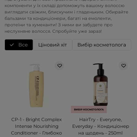
компоненти у їх складі допоможуть вашому волоссю
виглядати свіжим, блискучим і гладеньким. Обирайте
бальзами та кондиціонери, багаті на емоленти,
протеїни та хумеканти! З ними ви забудете про
неслухняне волосся. Спробуйте уже зараз!
Все
Ціновий хіт
Вибір косметолога
ВИБІР КОСМЕТОЛОГА
CP-1 - Bright Complex
HairTry - Everyone,
Intense Nourishing
Everyday - Кондиціонер
Conditioner - Глибоко
на щодень - 250ml