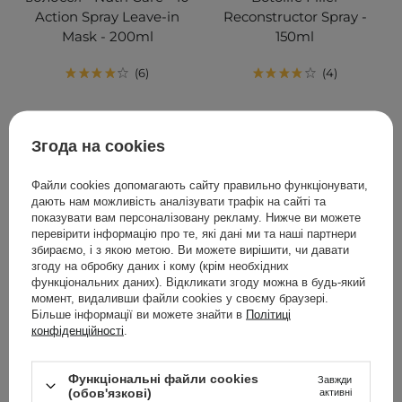
Action Spray Leave-in
Reconstructor Spray -
Mask - 200ml
150ml
6
4
399,00 ГРН
319,00 ГРН
Згода на cookies
ДОДАТИ ДО КОШИКА
ДОДАТИ ДО КОШИКА
Файли cookies допомагають сайту правильно функціонувати,
дають нам можливість аналізувати трафік на сайті та
показувати вам персоналізовану рекламу. Нижче ви можете
перевірити інформацію про те, які дані ми та наші партнери
збираємо, і з якою метою. Ви можете вирішити, чи давати
згоду на обробку даних і кому (крім необхідних
функціональних даних). Відкликати згоду можна в будь-який
момент, видаливши файли cookies у своєму браузері.
Більше інформації ви можете знайти в
Політиці
конфіденційності
.
Функціональні файли cookies
Завжди
(обов'язкові)
активні
Olaplex - No. 5 Bond
Olaplex – Інтенсивний