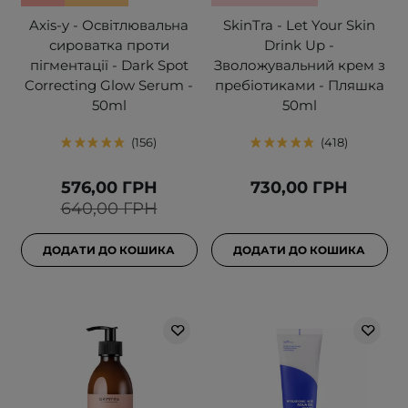
Axis-y - Освітлювальна
SkinTra - Let Your Skin
сироватка проти
Drink Up -
пігментації - Dark Spot
Зволожувальний крем з
Correcting Glow Serum -
пребіотиками - Пляшка
50ml
50ml
156
418
576,00 ГРН
730,00 ГРН
640,00 ГРН
ДОДАТИ ДО КОШИКА
ДОДАТИ ДО КОШИКА