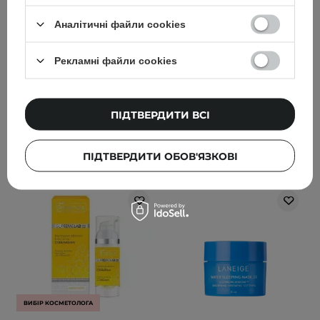
з 2% саліциловою
і зволожувальна
кислотою - 50ml
емульсія зі скваланом -
Аналітичні файли cookies
150ml
Рекламні файли cookies
283
310
599,00 ГРН
930,00 ГРН
ПІДТВЕРДИТИ ВСІ
ДОДАТИ ДО КОШИКА
ДОДАТИ ДО КОШИКА
ПІДТВЕРДИТИ ОБОВ'ЯЗКОВІ
ВИБІР КОСМЕТОЛОГА