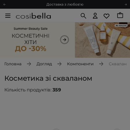
Доставка з любов'ю
Подарункові картки
Блог
Рекомендуй нас і отримуй ще більше балів
Запитай косметолога
Познайомимося?
Доставка з любов'ю
Подарункові картки
Головна
Догляд
Компоненти
Сквалан
Блог
Косметика зі скваланом
Кількість продуктів:
359