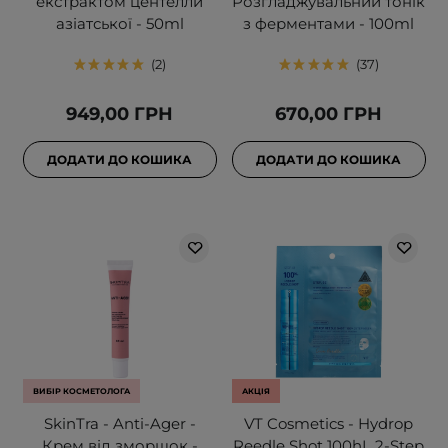
екстрактом центелли
Розгладжувальний тонік
азіатської - 50ml
з ферментами - 100ml
2
37
949,00 ГРН
670,00 ГРН
ДОДАТИ ДО КОШИКА
ДОДАТИ ДО КОШИКА
ВИБІР КОСМЕТОЛОГА
АКЦІЯ
SkinTra - Anti-Ager -
VT Cosmetics - Hydrop
Крем від зморшок -
Reedle Shot 100hL 2-Step