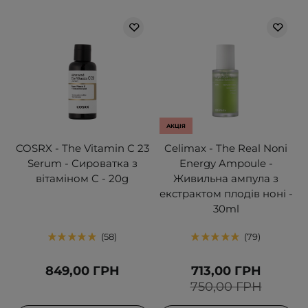
АКЦІЯ
COSRX - The Vitamin C 23
Celimax - The Real Noni
Serum - Сироватка з
Energy Ampoule -
вітаміном C - 20g
Живильна ампула з
екстрактом плодів ноні -
30ml
58
79
849,00 ГРН
713,00 ГРН
750,00 ГРН