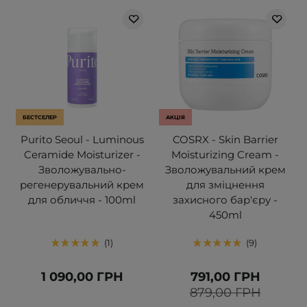
БЕСТСЕЛЕР
АКЦІЯ
Purito Seoul - Luminous
COSRX - Skin Barrier
Ceramide Moisturizer -
Moisturizing Cream -
Зволожувально-
Зволожувальний крем
регенерувальний крем
для зміцнення
для обличчя - 100ml
захисного бар'єру -
450ml
1
9
1 090,00 ГРН
791,00 ГРН
879,00 ГРН