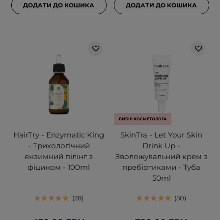
ДОДАТИ ДО КОШИКА
ДОДАТИ ДО КОШИКА
ВИБІР КОСМЕТОЛОГА
HairTry - Enzymatic King
SkinTra - Let Your Skin
- Трихологічний
Drink Up -
ензимний пілінг з
Зволожувальний крем з
фіцином - 100ml
пребіотиками - Туба
50ml
28
50