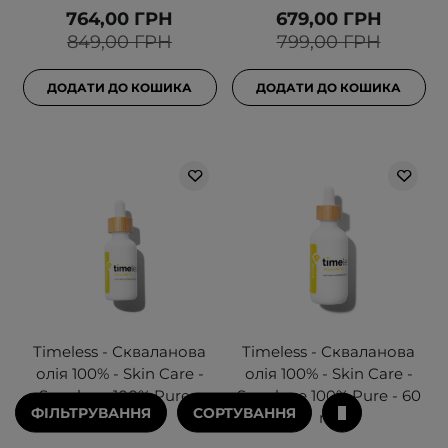
764,00 ГРН
679,00 ГРН
849,00 ГРН
799,00 ГРН
ДОДАТИ ДО КОШИКА
ДОДАТИ ДО КОШИКА
Timeless - Скваланова
Timeless - Скваланова
олія 100% - Skin Care -
олія 100% - Skin Care -
Squalane 100% Pure -
Squalane 100% Pure - 60
ФІЛЬТРУВАННЯ
СОРТУВАННЯ
30ml
ml