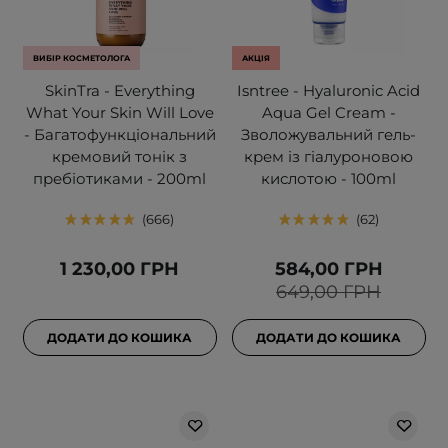
ВИБІР КОСМЕТОЛОГА
АКЦІЯ
SkinTra - Everything
Isntree - Hyaluronic Acid
What Your Skin Will Love
Aqua Gel Cream -
- Багатофункціональний
Зволожувальний гель-
кремовий тонік з
крем із гіалуроновою
пребіотиками - 200ml
кислотою - 100ml
666
62
1 230,00 ГРН
584,00 ГРН
649,00 ГРН
ДОДАТИ ДО КОШИКА
ДОДАТИ ДО КОШИКА