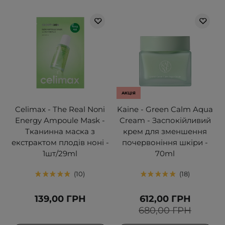
АКЦІЯ
Celimax - The Real Noni
Kaine - Green Calm Aqua
Energy Ampoule Mask -
Cream - Заспокійливий
Тканинна маска з
крем для зменшення
екстрактом плодів ноні -
почервоніння шкіри -
1шт/29ml
70ml
10
18
139,00 ГРН
612,00 ГРН
680,00 ГРН