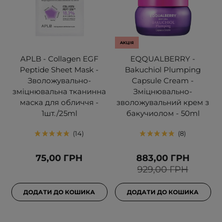
АКЦІЯ
APLB - Collagen EGF
EQQUALBERRY -
Peptide Sheet Mask -
Bakuchiol Plumping
Зволожувально-
Capsule Cream -
зміцнювальна тканинна
Зміцнювально-
маска для обличчя -
зволожувальний крем з
1шт./25ml
бакучиолом - 50ml
14
8
75,00 ГРН
883,00 ГРН
929,00 ГРН
ДОДАТИ ДО КОШИКА
ДОДАТИ ДО КОШИКА