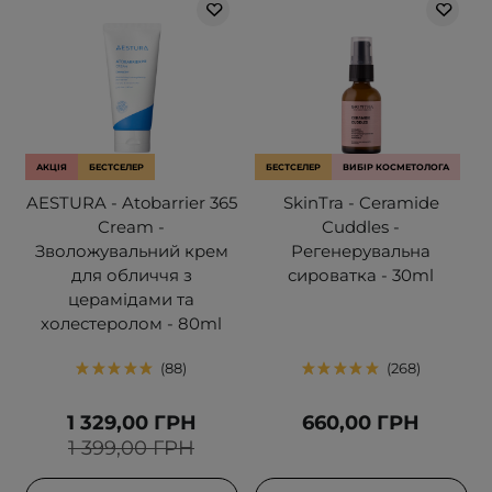
АКЦІЯ
БЕСТСЕЛЕР
БЕСТСЕЛЕР
ВИБІР КОСМЕТОЛОГА
AESTURA - Atobarrier 365
SkinTra - Ceramide
Cream -
Cuddles -
Зволожувальний крем
Регенерувальна
для обличчя з
сироватка - 30ml
церамідами та
холестеролом - 80ml
88
268
1 329,00 ГРН
660,00 ГРН
1 399,00 ГРН