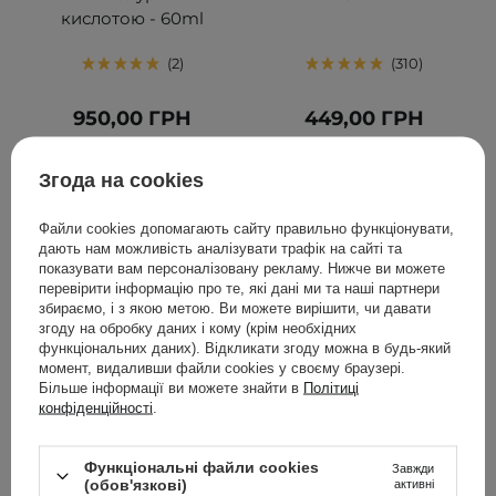
кислотою - 60ml
2
310
950,00 ГРН
449,00 ГРН
ДОДАТИ ДО КОШИКА
ДОДАТИ ДО КОШИКА
Згода на cookies
Файли cookies допомагають сайту правильно функціонувати,
дають нам можливість аналізувати трафік на сайті та
показувати вам персоналізовану рекламу. Нижче ви можете
перевірити інформацію про те, які дані ми та наші партнери
збираємо, і з якою метою. Ви можете вирішити, чи давати
згоду на обробку даних і кому (крім необхідних
функціональних даних). Відкликати згоду можна в будь-який
момент, видаливши файли cookies у своєму браузері.
Більше інформації ви можете знайти в
Політиці
конфіденційності
.
The Ordinary - Salicylic
The Ordinary - Squalane
Функціональні файли cookies
Завжди
Acid 2% Masque - Маска
Cleanser - Очищувальна
(обов'язкові)
активні