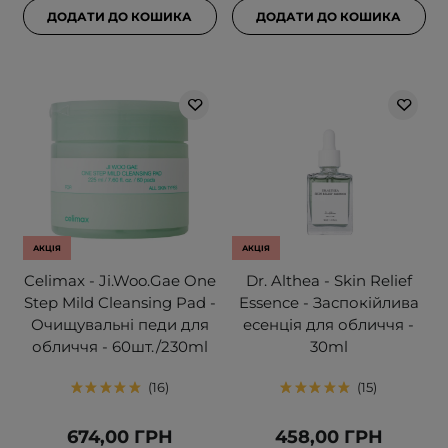
ДОДАТИ ДО КОШИКА
ДОДАТИ ДО КОШИКА
АКЦІЯ
АКЦІЯ
Celimax - Ji.Woo.Gae One
Dr. Althea - Skin Relief
Step Mild Cleansing Pad -
Essence - Заспокійлива
Очищувальні педи для
есенція для обличчя -
обличчя - 60шт./230ml
30ml
16
15
674,00 ГРН
458,00 ГРН