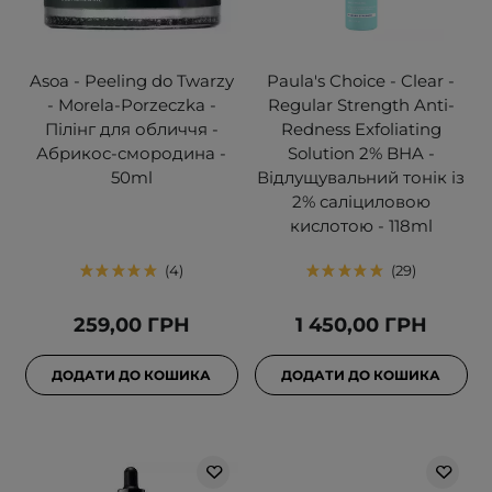
Asoa - Peeling do Twarzy
Paula's Choice - Clear -
- Morela-Porzeczka -
Regular Strength Anti-
Пілінг для обличчя -
Redness Exfoliating
Абрикос-смородина -
Solution 2% BHA -
50ml
Відлущувальний тонік із
2% саліциловою
кислотою - 118ml
4
29
259,00 ГРН
1 450,00 ГРН
ДОДАТИ ДО КОШИКА
ДОДАТИ ДО КОШИКА