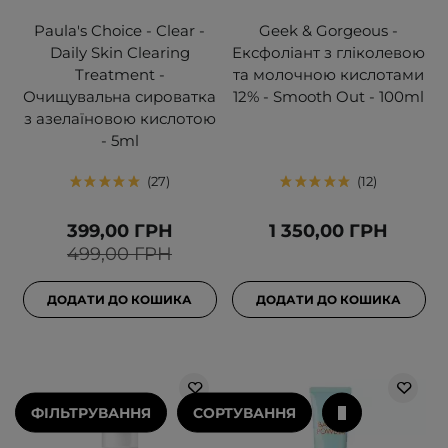
Paula's Choice - Clear -
Geek & Gorgeous -
Daily Skin Clearing
Ексфоліант з гліколевою
Treatment -
та молочною кислотами
Очищувальна сироватка
12% - Smooth Out - 100ml
з азелаїновою кислотою
- 5ml
27
12
399,00 ГРН
1 350,00 ГРН
499,00 ГРН
ДОДАТИ ДО КОШИКА
ДОДАТИ ДО КОШИКА
ФІЛЬТРУВАННЯ
СОРТУВАННЯ