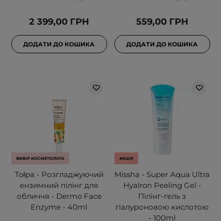
2 399,00 ГРН
559,00 ГРН
ДОДАТИ ДО КОШИКА
ДОДАТИ ДО КОШИКА
ВИБІР КОСМЕТОЛОГА
АКЦІЯ
Tołpa - Розгладжуючий
Missha - Super Aqua Ultra
ензимний пілінг для
Hyalron Peeling Gel -
обличчя - Dermo Face
Пілінг-гель з
Enzyme - 40ml
гіалуроновою кислотою
- 100ml