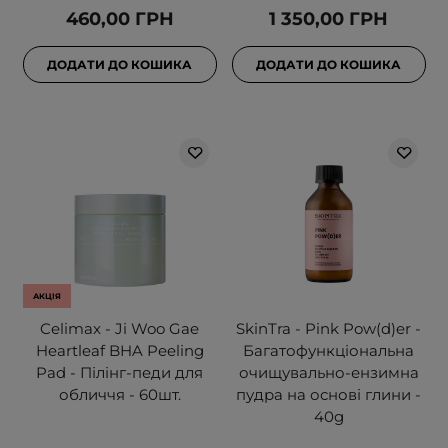
460,00 ГРН
1 350,00 ГРН
ДОДАТИ ДО КОШИКА
ДОДАТИ ДО КОШИКА
АКЦІЯ
Celimax - Ji Woo Gae
SkinTra - Pink Pow(d)er -
Heartleaf BHA Peeling
Багатофункціональна
Pad - Пілінг-педи для
очищувально-ензимна
обличчя - 60шт.
пудра на основі глини -
40g