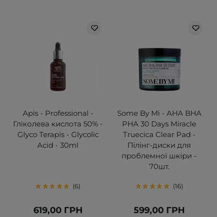
Apis - Professional -
Some By Mi - AHA BHA
Гліколева кислота 50% -
PHA 30 Days Miracle
Glyco Terapis - Glycolic
Truecica Clear Pad -
Acid - 30ml
Пілінг-диски для
проблемної шкіри -
70шт.
6
16
619,00 ГРН
599,00 ГРН