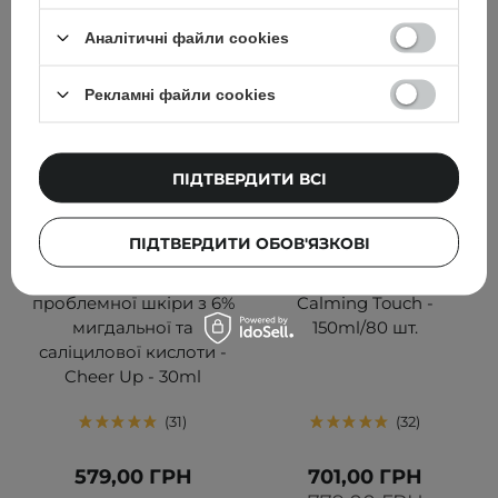
Аналітичні файли cookies
Рекламні файли cookies
ПІДТВЕРДИТИ ВСІ
АКЦІЯ
Geek & Gorgeous -
Abib - Заспокійливі
ПІДТВЕРДИТИ ОБОВ'ЯЗКОВІ
Ексфоліант для
диски для обличчя -
комбінованої та
Heartleaf Spot Pad
проблемної шкіри з 6%
Calming Touch -
мигдальної та
150ml/80 шт.
саліцилової кислоти -
Cheer Up - 30ml
31
32
579,00 ГРН
701,00 ГРН