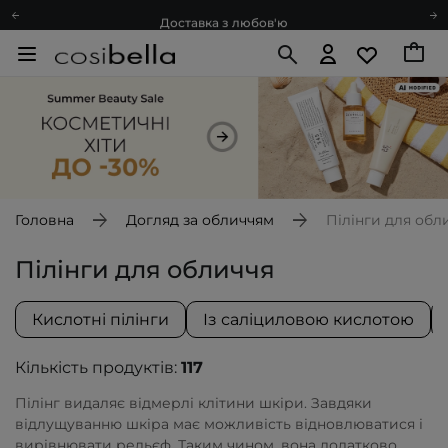
Доставка з любов'ю
Подарункові картки
Блог
Рекомендуй нас і отримуй ще більше балів
Запитай косметолога
Познайомимося?
Доставка з любов'ю
Подарункові картки
Головна
Догляд за обличчям
Пілінги для обл
Блог
Пілінги для обличчя
Кислотні пілінги
Із саліциловою кислотою
Кількість продуктів:
117
Пілінг видаляє відмерлі клітини шкіри. Завдяки
відлущуванню шкіра має можливість відновлюватися і
вирівнювати рельєф. Таким чином, вона додатково