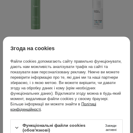
Fraijour - Original
Geek & Gorgeous -
Згода на cookies
Wormwood Enzyme
Ексфоліант для чутливої
Cleansing Pack -
шкіри з кислотами 4%
Файли cookies допомагають сайту правильно функціонувати,
Ензимна пудра для
PHA та BHA - Calm Down
дають нам можливість аналізувати трафік на сайті та
обличчя з екстрактом
- 30ml
показувати вам персоналізовану рекламу. Нижче ви можете
полину - 80g
перевірити інформацію про те, які дані ми та наші партнери
збираємо, і з якою метою. Ви можете вирішити, чи давати
5
14
згоду на обробку даних і кому (крім необхідних
функціональних даних). Відкликати згоду можна в будь-який
момент, видаливши файли cookies у своєму браузері.
775,00 ГРН
559,00 ГРН
Більше інформації ви можете знайти в
Політиці
конфіденційності
.
ДОДАТИ ДО КОШИКА
ДОДАТИ ДО КОШИКА
Функціональні файли cookies
Завжди
(обов'язкові)
активні