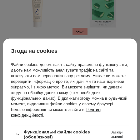
АКЦІЯ
Embryolisse - Lait-Creme
Missha - Airy Fit Sheet
Concentre - Живильний
Mask - Aloe -
Згода на cookies
та зволожувальний
Зволожувальна
крем для обличчя - 75ml
тканинна маска з алое -
Файли cookies допомагають сайту правильно функціонувати,
19g
дають нам можливість аналізувати трафік на сайті та
показувати вам персоналізовану рекламу. Нижче ви можете
перевірити інформацію про те, які дані ми та наші партнери
1
12
збираємо, і з якою метою. Ви можете вирішити, чи давати
згоду на обробку даних і кому (крім необхідних
699,00 ГРН
64,00 ГРН
функціональних даних). Відкликати згоду можна в будь-який
80,00 ГРН
момент, видаливши файли cookies у своєму браузері.
Більше інформації ви можете знайти в
Політиці
конфіденційності
.
ДОДАТИ ДО КОШИКА
ДОДАТИ ДО КОШИКА
Функціональні файли cookies
Завжди
(обов'язкові)
активні