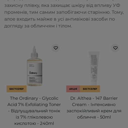
захисну плівку, яка захищає шкіру від впливу УФ
променів, тим самим запобігаючи старінню. Тому,
алое входить майже в усі антивікові засоби по
догляду за обличчям і тілом
.
БЕСТСЕЛЕР
АКЦІЯ
БЕСТСЕЛЕР
The Ordinary - Glycolic
Dr. Althea - 147 Barrier
Acid 7% Exfoliating Toner
Cream - Інтенсивно
- Відлущувальний тонік
заспокійливий крем для
із 7% гліколевою
обличчя - 50ml
кислотою - 240ml