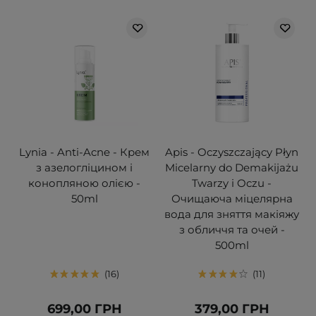
Lynia - Anti-Acne - Крем
Apis - Oczyszczający Płyn
з азелогліцином і
Micelarny do Demakijażu
конопляною олією -
Twarzy i Oczu -
50ml
Очищаюча міцелярна
вода для зняття макіяжу
з обличчя та очей -
500ml
16
11
699,00 ГРН
379,00 ГРН