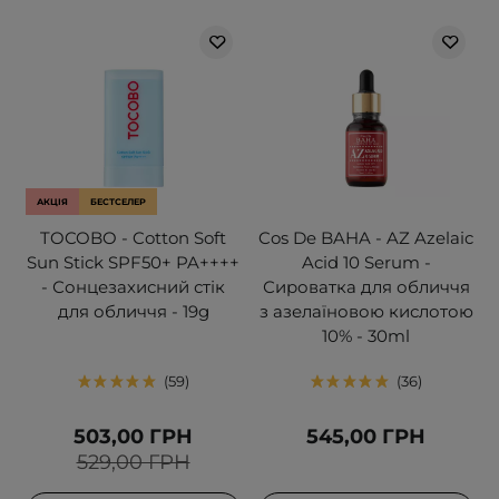
АКЦІЯ
БЕСТСЕЛЕР
TOCOBO - Cotton Soft
Cos De BAHA - AZ Azelaic
Sun Stick SPF50+ PA++++
Acid 10 Serum -
- Сонцезахисний стік
Сироватка для обличчя
для обличчя - 19g
з азелаїновою кислотою
10% - 30ml
59
36
503,00 ГРН
545,00 ГРН
529,00 ГРН