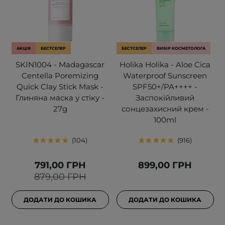
АКЦІЯ
БЕСТСЕЛЕР
БЕСТСЕЛЕР
ВИБІР КОСМЕТОЛОГА
SKIN1004 - Madagascar
Holika Holika - Aloe Cica
Centella Poremizing
Waterproof Sunscreen
Quick Clay Stick Mask -
SPF50+/PA++++ -
Глиняна маска у стіку -
Заспокійливий
27g
сонцезахисний крем -
100ml
104
916
791,00 ГРН
899,00 ГРН
879,00 ГРН
ДОДАТИ ДО КОШИКА
ДОДАТИ ДО КОШИКА