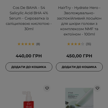
Cos De BAHA - S4
HairTry - Hydrate Hero -
Salicylic Acid BHA 4%
Зволожувально-
Serum - Сироватка із
заспокійливий лосьйон
саліциловою кислотою -
для шкіри голови з
30ml
комплексом NMF та
ектоїном - 100ml
8
35
440,00 ГРН
450,00 ГРН
ДОДАТИ ДО КОШИКА
ДОДАТИ ДО КОШИКА