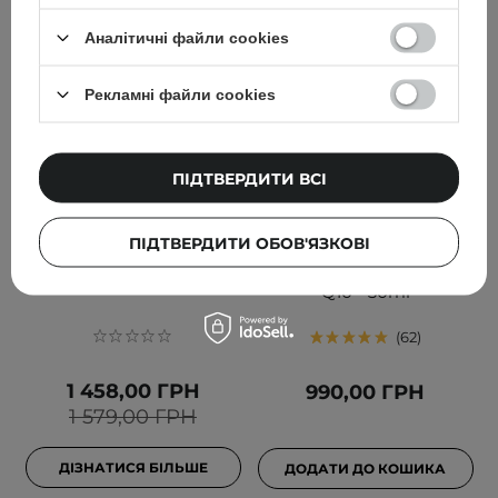
Аналітичні файли cookies
Рекламні файли cookies
ПІДТВЕРДИТИ ВСІ
У НАБОРІ ДЕШЕВШЕ
HairTry - Набір «Let It
Timeless - Skin Care -
ПІДТВЕРДИТИ ОБОВ'ЯЗКОВІ
Calm»
Coenzyme Q10 Serum -
Сироватка з коензимом
Q10 - 30ml
62
1 458,00 ГРН
990,00 ГРН
1 579,00 ГРН
ДІЗНАТИСЯ БІЛЬШЕ
ДОДАТИ ДО КОШИКА