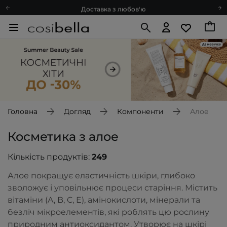
Доставка з любов'ю
Подарункові картки
Блог
Рекомендуй нас і отримуй ще більше балів
Запитай косметолога
Познайомимося?
Доставка з любов'ю
Подарункові картки
Головна
Догляд
Компоненти
Алое
Блог
Косметика з алое
Кількість продуктів:
249
Алое покращує еластичність шкіри, глибоко
зволожує і уповільнює процеси старіння. Містить
вітаміни (A, B, C, E), амінокислоти, мінерали та
безліч мікроелементів, які роблять цю рослину
природним антиоксидантом. Утворює на шкірі