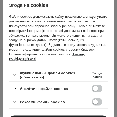
Згода на cookies
Крем для відновлення та заспокоєння шкіри
Файли cookies допомагають сайту правильно функціонувати,
1 556,00 ГРН
/
100 ml
, включаючи ПДВ
дають нам можливість аналізувати трафік на сайті та
ID товару: 17993
показувати вам персоналізовану рекламу. Нижче ви можете
перевірити інформацію про те, які дані ми та наші партнери
збираємо, і з якою метою. Ви можете вирішити, чи давати
згоду на обробку даних і кому (крім необхідних
функціональних даних). Відкликати згоду можна в будь-який
момент, видаливши файли cookies у своєму браузері.
778,00 ГРН
819,00 ГРН
/
шт.
Більше інформації ви можете знайти в
Політиці
конфіденційності
.
ДОДАТИ ДО КОШИКА
Функціональні файли cookies
Завжди
(обов'язкові)
активні
Інші клієнти також перевіряли
Аналітичні файли cookies
Рекламні файли cookies