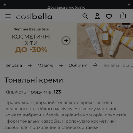
Доставка з любов'ю
Подарункові картки
Блог
Рекомендуй нас і отримуй ще більше балів
Запитай косметолога
Познайомимося?
Доставка з любов'ю
Подарункові картки
Головна
Макіяж
Обличчя
Тональні осн
Блог
Тональні креми
Кількість продуктів:
123
Правильно підібраний тональний крем – основа
ідеального та стійкого макіяжу. У нашому магазині
можете вибрати з безлічі варіантів кольорів, покриттів
і форм тональних засобів. Пропонуємо косметичні
засоби для прихильників стійкого, а також