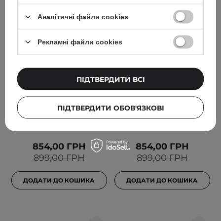
Аналітичні файли cookies
Рекламні файли cookies
АКЦІЯ
АКЦІЯ
TIRTIR - Mask Fit Red
TIRTIR - Mask Fit Red
Cushion - Стійкий
Cushion - Стійкий
ПІДТВЕРДИТИ ВСІ
тональний кушон для
тональний кушон для
обличчя - 29N Natural
обличчя - 15C Fair
Beige - 18g
Porcelain - 18g
ПІДТВЕРДИТИ ОБОВ'ЯЗКОВІ
81
81
854,00 ГРН
854,00 ГРН
899,00 ГРН
899,00 ГРН
ДОДАТИ ДО КОШИКА
ДОДАТИ ДО КОШИКА