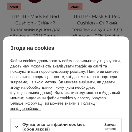
АКЦІЯ
АКЦІЯ
TIRTIR - Mask Fit Red
TIRTIR - Mask Fit Red
Cushion - Стійкий
Cushion - Стійкий
тональний кушон для
тональний кушон для
обличчя - 27N Camel -
обличчя - 25N Mocha -
18g
18g
Згода на cookies
81
81
Файли cookies допомагають сайту правильно функціонувати,
дають нам можливість аналізувати трафік на сайті та
854,00 ГРН
854,00 ГРН
показувати вам персоналізовану рекламу. Нижче ви можете
899,00 ГРН
899,00 ГРН
перевірити інформацію про те, які дані ми та наші партнери
збираємо, і з якою метою. Ви можете вирішити, чи давати
згоду на обробку даних і кому (крім необхідних
ДОДАТИ ДО КОШИКА
ДОДАТИ ДО КОШИКА
функціональних даних). Відкликати згоду можна в будь-який
момент, видаливши файли cookies у своєму браузері.
Більше інформації ви можете знайти в
Політиці
конфіденційності
.
Функціональні файли cookies
Завжди
(обов'язкові)
активні