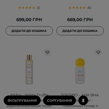
1
6
699,00 ГРН
669,00 ГРН
ДОДАТИ ДО КОШИКА
ДОДАТИ ДО КОШИКА
d'Alba - White Truffle
TOCOBO - AHA BHA
First Aromatic Toner -
Lemon Toner -
ФІЛЬТРУВАННЯ
СОРТУВАННЯ
Відновлювальний тонік
Лимонний тонер з