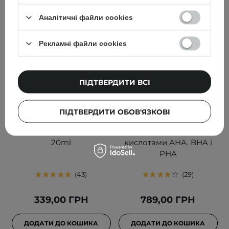
Аналітичні файли cookies
Рекламні файли cookies
ПІДТВЕРДИТИ ВСІ
Natural Secrets -
Some By Mi - AHA BHA
ПІДТВЕРДИТИ ОБОВ'ЯЗКОВІ
Тонізуючий
PHA 30 Days Miracle
Освітлюючий Засіб -
Starter - Набір засобів з
20ml
кислотами AHA, BHA і
PHA
43
29
339,00 ГРН
789,00 ГРН
ДОДАТИ ДО КОШИКА
ДОДАТИ ДО КОШИКА