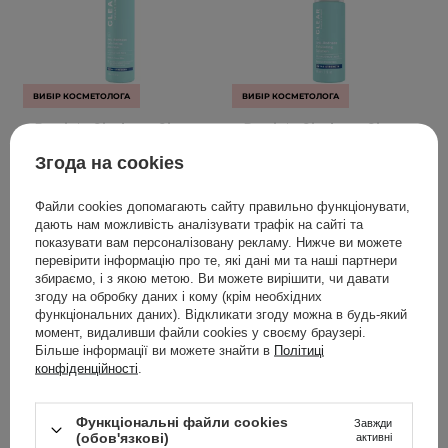
ВИБІР КОСМЕТОЛОГА
ВИБІР КОСМЕТОЛОГА
Paula's Choice - Clear -
Paula's Choice - Clear -
Extra Strength Anti-
Extra Strength Anti-
Згода на cookies
Redness Exfoliating
Redness Exfoliating
Solution 2% BHA -
Solution 2% BHA -
Файли cookies допомагають сайту правильно функціонувати,
Відлущувальний тонік із
Відлущувальний тонік із
дають нам можливість аналізувати трафік на сайті та
2% саліциловою
2% саліциловою
показувати вам персоналізовану рекламу. Нижче ви можете
кислотою - 118ml
кислотою - 30ml
перевірити інформацію про те, які дані ми та наші партнери
збираємо, і з якою метою. Ви можете вирішити, чи давати
згоду на обробку даних і кому (крім необхідних
76
76
функціональних даних). Відкликати згоду можна в будь-який
момент, видаливши файли cookies у своєму браузері.
1 299,00 ГРН
549,00 ГРН
Більше інформації ви можете знайти в
Політиці
конфіденційності
.
ДОДАТИ ДО КОШИКА
ДОДАТИ ДО КОШИКА
Функціональні файли cookies
Завжди
(обов'язкові)
активні