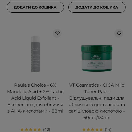
ДОДАТИ ДО КОШИКА
ДОДАТИ ДО КОШИКА
Paula's Choice - 6%
VT Cosmetics - CICA Mild
Mandelic Acid + 2% Lactic
Toner Pad -
Acid Liquid Exfoliant -
Відлущувальні педи для
Ексфоліант для обличчя
обличчя із центеллою та
з AHA-кислотами - 88ml
саліциловою кислотою -
60шт./130ml
42
14