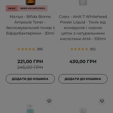
АКЦІЯ
ВИБІР КОСМЕТОЛОГА
Ma:nyo - Bifida Biome
Cosrx - AHA 7 Whitehead
Ampoule Toner -
Power Liquid - Тонік від
Зволожувальний тонер з
комедонів і чорних
біфідобактеріями - 30ml
цяток з натуральними
кислотами AHA - 100ml
88
82
221,00 ГРН
430,00 ГРН
245,00 ГРН
ДОДАТИ ДО КОШИКА
ДОДАТИ ДО КОШИКА