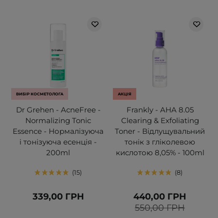
ВИБІР КОСМЕТОЛОГА
АКЦІЯ
Dr Grehen - AcneFree -
Frankly - AHA 8.05
Normalizing Tonic
Clearing & Exfoliating
Essence - Нормалізуюча
Toner - Відлущувальний
і тонізуюча есенція -
тонік з гліколевою
200ml
кислотою 8,05% - 100ml
15
8
339,00 ГРН
440,00 ГРН
550,00 ГРН