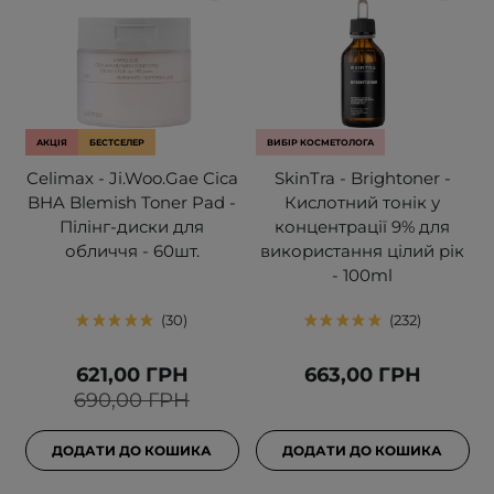
АКЦІЯ
БЕСТСЕЛЕР
ВИБІР КОСМЕТОЛОГА
Celimax - Ji.Woo.Gae Cica
SkinTra - Brightoner -
BHA Blemish Toner Pad -
Кислотний тонік у
Пілінг-диски для
концентрації 9% для
обличчя - 60шт.
використання цілий рік
- 100ml
30
232
621,00 ГРН
663,00 ГРН
690,00 ГРН
ДОДАТИ ДО КОШИКА
ДОДАТИ ДО КОШИКА