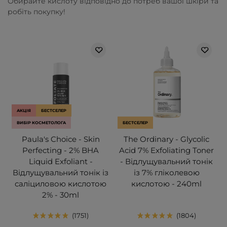
Обирайте кислоту відповідно до потреб вашої шкіри та
робіть покупку!
АКЦІЯ
БЕСТСЕЛЕР
ВИБІР КОСМЕТОЛОГА
БЕСТСЕЛЕР
Paula's Choice - Skin
The Ordinary - Glycolic
Perfecting - 2% BHA
Acid 7% Exfoliating Toner
Liquid Exfoliant -
- Відлущувальний тонік
Відлущувальний тонік із
із 7% гліколевою
саліциловою кислотою
кислотою - 240ml
2% - 30ml
1751
1804