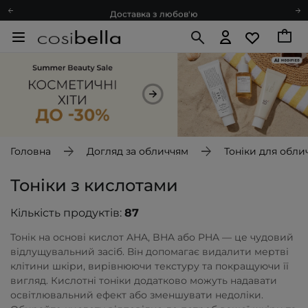
Доставка з любов'ю
Подарункові картки
Блог
Рекомендуй нас і отримуй ще більше балів
Запитай косметолога
Познайомимося?
Доставка з любов'ю
Подарункові картки
Головна
Догляд за обличчям
Тоніки для обли
Блог
Тоніки з кислотами
Кількість продуктів:
87
Тонік на основі кислот AHA, BHA або PHA — це чудовий
відлущувальний засіб. Він допомагає видалити мертві
клітини шкіри, вирівнюючи текстуру та покращуючи її
вигляд. Кислотні тоніки додатково можуть надавати
освітлювальний ефект або зменшувати недоліки.