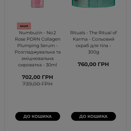
АКЦІЯ
Numbuzin - No.2
Rituals - The Ritual of
Ri
Rose PDRN Collagen
Karma - Сольовий
S
Plumping Serum -
скраб для тіла -
Розгладжувальна та
300g
зміцнювальна
760,00 ГРН
сироватка - 30ml
702,00 ГРН
739,00 ГРН
ДО КОШИКА
ДО КОШИКА