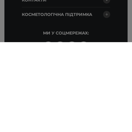
КОСМЕТОЛОГІЧНА ПІДТРИМКА
МИ У СОЦМЕРЕЖАХ:
НАШІ МАГАЗИНИ
PL
HU
SK
CZ
DE
AT
LT
LV
RO
©2026 Cosibella. Усі права захищені