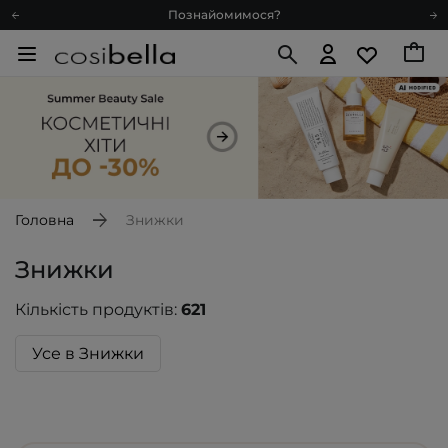
Познайомимося?
Доставка з любов'ю
Подарункові картки
Блог
Рекомендуй нас і отримуй ще більше балів
Запитай косметолога
Познайомимося?
Доставка з любов'ю
Головна
Знижки
Подарункові картки
Знижки
Блог
Кількість продуктів:
621
Усе в Знижки