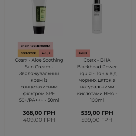
ВИБІР КОСМЕТОЛОГА
БЕСТСЕЛЕР
АКЦІЯ
АКЦІЯ
Cosrx - Aloe Soothing
Cosrx - BHA
Sun Cream -
Blackhead Power
P
Зволожувальний
Liquid - Тонік від
крем із
чорних цяток з
п
сонцезахисним
натуральними
фільтром SPF
кислотами BHA -
50+/PA+++ - 50ml
100ml
368,00 ГРН
539,00 ГРН
409,00 ГРН
599,00 ГРН