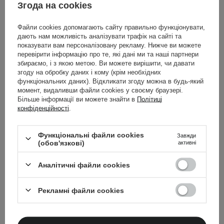
кислотами AHA,
Згода на cookies
459,00 ГРН
BHA і PHA
Файли cookies допомагають сайту правильно функціонувати,
789,00 ГРН
дають нам можливість аналізувати трафік на сайті та
показувати вам персоналізовану рекламу. Нижче ви можете
перевірити інформацію про те, які дані ми та наші партнери
збираємо, і з якою метою. Ви можете вирішити, чи давати
згоду на обробку даних і кому (крім необхідних
функціональних даних). Відкликати згоду можна в будь-який
момент, видаливши файли cookies у своєму браузері.
Більше інформації ви можете знайти в
Політиці
конфіденційності
.
ДО КОШИКА
ДО КОШИКА
Функціональні файли cookies
Завжди
(обов'язкові)
активні
Аналітичні файли cookies
Рекламні файли cookies
Подвійні бали
Отримай 2× більше балів лояльності, обираючи ці