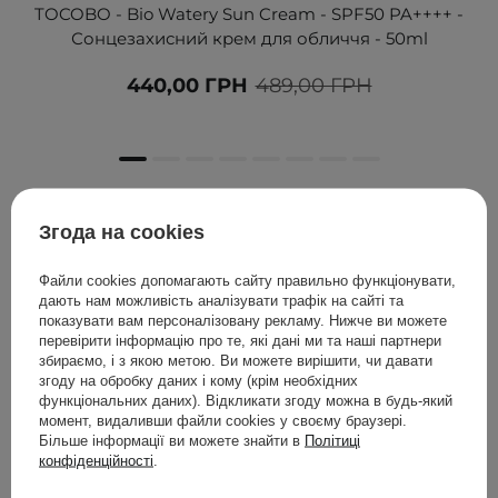
TOCOBO - Bio Watery Sun Cream - SPF50 PA++++ -
Сонцезахисний крем для обличчя - 50ml
440,00 ГРН
489,00 ГРН
Клієнти, які купували цей товар,
Згода на cookies
також купували
Файли cookies допомагають сайту правильно функціонувати,
дають нам можливість аналізувати трафік на сайті та
показувати вам персоналізовану рекламу. Нижче ви можете
перевірити інформацію про те, які дані ми та наші партнери
збираємо, і з якою метою. Ви можете вирішити, чи давати
згоду на обробку даних і кому (крім необхідних
функціональних даних). Відкликати згоду можна в будь-який
момент, видаливши файли cookies у своєму браузері.
Більше інформації ви можете знайти в
Політиці
конфіденційності
.