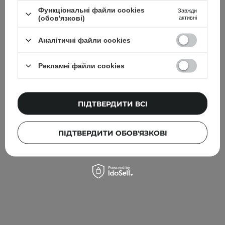
Функціональні файли cookies
Завжди
(обов'язкові)
активні
Аналітичні файли cookies
АКЦІЯ
БЕСТСЕЛЕР
Рекламні файли cookies
Beauty of Joseon - Relief Sun Aqua - Fresh : Rice + B5
SPF50+ PA++++ - Cонцезахисний крем - 50ml
ПІДТВЕРДИТИ ВСІ
569,00 ГРН
599,00 ГРН
ПІДТВЕРДИТИ ОБОВ'ЯЗКОВІ