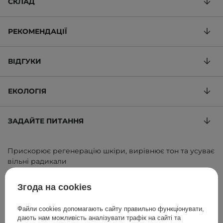
СКЛАД
РЕКОМЕНДАЦІЇ
ВІДГУКИ
ЕКОЛОГІЯ
ЗАДАЙТЕ ПИТАННЯ
Прискорює регенерацію шкіри, вирівнює тон та усуває
вільні радикали
1 740,00 ГРН
/
100 ml
, включаючи ПДВ
Згода на cookies
ID товару: 13097
Файли cookies допомагають сайту правильно функціонувати,
дають нам можливість аналізувати трафік на сайті та