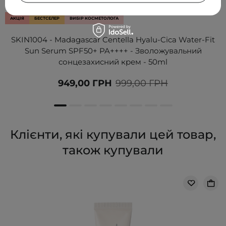
АКЦІЯ
БЕСТСЕЛЕР
ВИБІР КОСМЕТОЛОГА
SKIN1004 - Madagascar Centella Hyalu-Cica Water-Fit
Sun Serum SPF50+ PA++++ - Зволожувальний
сонцезахисний крем - 50ml
949,00 ГРН
999,00 ГРН
Клієнти, які купували цей товар,
також купували