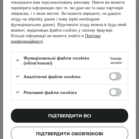
показувати вам персоналізовану рекламу. Нижче ви можете
522,00 ГРН
549,00 ГРН
/
шт.
перевірити інформацію про те, які дані ми та наші партнери
збираємо, і з якою метою. Ви можете вирішити, чи давати
згоду на обробку даних і кому (крім необхідних
ДОДАТИ ДО КОШИКА
функціональних даних). Відкликати згоду можна в будь-який
момент, видаливши файли cookies у своєму браузері.
Більше інформації ви можете знайти в
Політиці
конфіденційності
.
Інші клієнти також перевіряли
Функціональні файли cookies
Завжди
(обов'язкові)
активні
Аналітичні файли cookies
Рекламні файли cookies
ПІДТВЕРДИТИ ВСІ
ПІДТВЕРДИТИ ОБОВ'ЯЗКОВІ