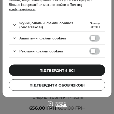
момент, видаливши файли cookies у своєму браузері.
Більше інформації ви можете знайти в
Політиці
конфіденційності
.
Функціональні файли cookies
Завжди
(обов'язкові)
активні
Аналітичні файли cookies
Рекламні файли cookies
ПІДТВЕРДИТИ ВСІ
АКЦІЯ
БЕСТСЕЛЕР
ПІДТВЕРДИТИ ОБОВ'ЯЗКОВІ
Celimax - Dual Barrier Creamy Toner - Кремовий
тонер для обличчя - 150ml
656,00 ГРН
690,00 ГРН