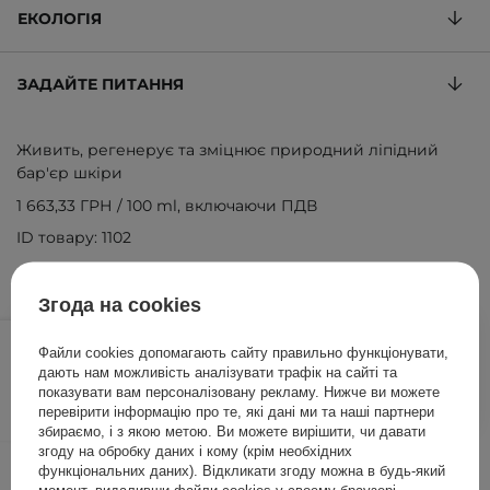
ЕКОЛОГІЯ
ЗАДАЙТЕ ПИТАННЯ
Живить, регенерує та зміцнює природний ліпідний
бар'єр шкіри
1 663,33 ГРН
/
100 ml
, включаючи ПДВ
ID товару: 1102
Згода на cookies
499,00 ГРН
/
шт.
Файли cookies допомагають сайту правильно функціонувати,
дають нам можливість аналізувати трафік на сайті та
ДОДАТИ ДО КОШИКА
показувати вам персоналізовану рекламу. Нижче ви можете
перевірити інформацію про те, які дані ми та наші партнери
збираємо, і з якою метою. Ви можете вирішити, чи давати
згоду на обробку даних і кому (крім необхідних
Інші клієнти також перевіряли
функціональних даних). Відкликати згоду можна в будь-який