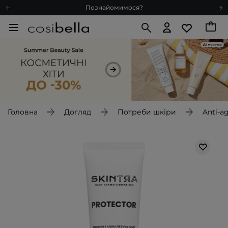
Познайомимося?
Доставка з любов'ю
Подарункові картки
Блог
Рекомендуй нас і отримуй ще більше балів
Запитай косметолога
Познайомимося?
Доставка з любов'ю
Головна
Догляд
Потреби шкіри
Anti-a
Подарункові картки
Блог