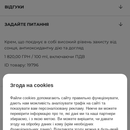
ВІДГУКИ
ЗАДАЙТЕ ПИТАННЯ
Крем, що поєднує в собі високий рівень захисту від
сонця, антиоксидантну дію та догляд
1 820,00 ГРН
/
100 ml
, включаючи ПДВ
ID товару: 19796
Згода на cookies
910,00 ГРН
/
шт.
Файли cookies допомагають сайту правильно функціонувати,
дають нам можливість аналізувати трафік на сайті та
ДОДАТИ ДО КОШИКА
показувати вам персоналізовану рекламу. Нижче ви можете
перевірити інформацію про те, які дані ми та наші партнери
збираємо, і з якою метою. Ви можете вирішити, чи давати
згоду на обробку даних і кому (крім необхідних
Інші клієнти також перевіряли
функціональних даних). Відкликати згоду можна в будь-який