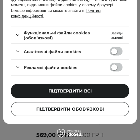
момент, видаливши файли cookies у своєму браузері.
Більше інформації ви можете знайти в
Політиці
конфіденційності
.
Функціональні файли cookies
Завжди
(обов'язкові)
активні
Аналітичні файли cookies
Рекламні файли cookies
ПІДТВЕРДИТИ ВСІ
АКЦІЯ
БЕСТСЕЛЕР
ПІДТВЕРДИТИ ОБОВ'ЯЗКОВІ
Beauty of Joseon - Relief Sun Aqua - Fresh : Rice + B5
SPF50+ PA++++ - Cонцезахисний крем - 50ml
569,00 ГРН
599,00 ГРН