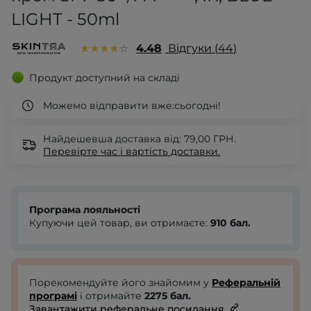
LIGHT - 50ml
4.48
Відгуки
44
Продукт доступний на складі
Можемо відправити вже:
сьогодні!
Найдешевша доставка від: 79,00 ГРН.
Перевірте
час і вартість доставки.
Програма лояльності
Купуючи цей товар, ви отримаєте:
910
бал.
Порекомендуйте його знайомим у
Реферальній
програмі
і отримайте
2275
бал.
Завантажити реферальне посилання