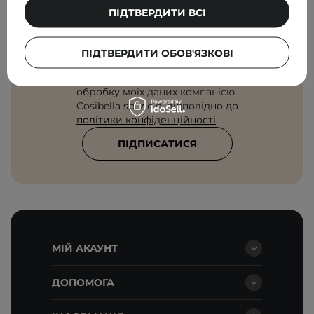
ПІДТВЕРДИТИ ВСІ
Введіть свою адресу електронної
пошти
ПІДТВЕРДИТИ ОБОВ'ЯЗКОВІ
Я погоджуюся на отримання
маркетингових повідомлень і
обробку моїх даних компанією
Cosibella sp. z o.o, відповідно до
політики конфіденційності
.
ПІДПИСАТИСЯ
МІЙ АКАУНТ
ДОПОМОГА