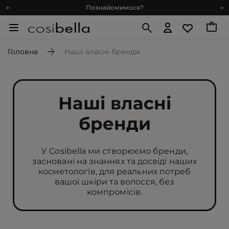
Познайомимося?
Доставка з любов'ю
Подарункові картки
Головна
Наші власні бренди
Блог
Рекомендуй нас і отримуй ще більше балів
Запитай косметолога
Наші власні
Познайомимося?
Доставка з любов'ю
бренди
Подарункові картки
Блог
У Cosibella ми створюємо бренди,
засновані на знаннях та досвіді наших
косметологів, для реальних потреб
вашої шкіри та волосся, без
компромісів.