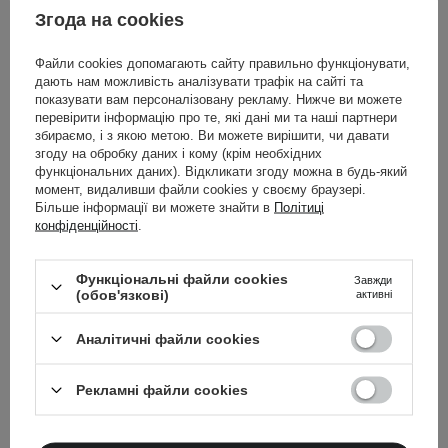
Згода на cookies
Файли cookies допомагають сайту правильно функціонувати,
дають нам можливість аналізувати трафік на сайті та
показувати вам персоналізовану рекламу. Нижче ви можете
перевірити інформацію про те, які дані ми та наші партнери
збираємо, і з якою метою. Ви можете вирішити, чи давати
згоду на обробку даних і кому (крім необхідних
ДІЗНАЙТЕСЯ БІЛЬШЕ
функціональних даних). Відкликати згоду можна в будь-який
момент, видаливши файли cookies у своєму браузері.
Більше інформації ви можете знайти в
Політиці
конфіденційності
.
Функціональні файли cookies
Завжди
(обов'язкові)
активні
Розсилка Cosibella
Аналітичні файли cookies
Підбірки для догляду, поради експертів,
Рекламні файли cookies
новинки краси – отримуйте просто на свій
email!