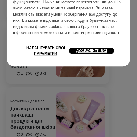
функціонувати. Нижче ви можете переглянути, які дані і з
0
0
9 хв
якою метою збираємо ми та наші партнери. Ви маєте
можливість вказати умови їх зберігання або доступу до
них. Ви можете відкликати свою згоду в будь-який час,
видаливши файли cookies з вашого браузера. Більше
інформації ви можете знайти в
політиці конфіденційності
.
ДОГЛЯД ЗА ТІЛОМ
Зморшки на шиї —
як підтягнути
НАЛАШТУВАТИ СВОЇ
ДОЗВОЛИТИ ВСІ
шкіру та
ПАРАМЕТРИ
зменшити їх
появу?
1
0
8 хв
КОСМЕТИКА ДЛЯ ТІЛА
Догляд за тілом —
найкращі
продукти для
бездоганної шкіри
0
0
7 хв