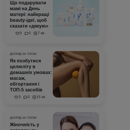
Що подарувати
мамі на День
матері: найкращі
beauty-ідеї, щоб
сказати «дякую»
0
0
7 хв
ДОГЛЯД ЗА ТІЛОМ
Як позбутися
целюліту в
домашніх умовах:
масаж,
обгортання і
ТОП-5 засобів
3
0
15 хв
ДОГЛЯД ЗА ТІЛОМ
Жіночність у