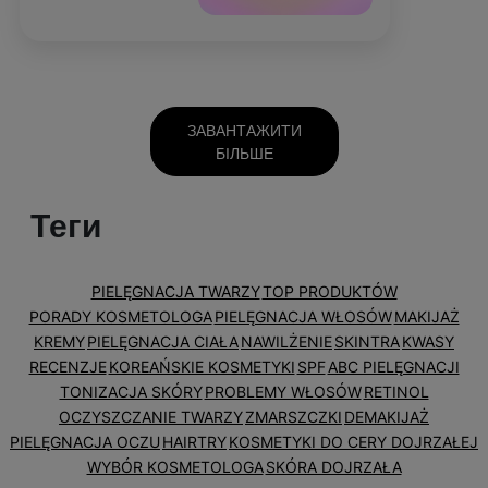
ЗАВАНТАЖИТИ
БІЛЬШЕ
Теги
PIELĘGNACJA TWARZY
TOP PRODUKTÓW
PORADY KOSMETOLOGA
PIELĘGNACJA WŁOSÓW
MAKIJAŻ
KREMY
PIELĘGNACJA CIAŁA
NAWILŻENIE
SKINTRA
KWASY
RECENZJE
KOREAŃSKIE KOSMETYKI
SPF
ABC PIELĘGNACJI
TONIZACJA SKÓRY
PROBLEMY WŁOSÓW
RETINOL
OCZYSZCZANIE TWARZY
ZMARSZCZKI
DEMAKIJAŻ
PIELĘGNACJA OCZU
HAIRTRY
KOSMETYKI DO CERY DOJRZAŁEJ
WYBÓR KOSMETOLOGA
SKÓRA DOJRZAŁA