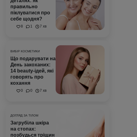
деталях: як
правильно
піклуватися про
себе щодня?
8
1
7 хв
ВИБІР КОСМЕТИКИ
Що подарувати на
День закоханих:
14 beauty-ідей, які
говорять про
кохання
0
0
7 хв
ДОГЛЯД ЗА ТІЛОМ
Загрубіла шкіра
на стопах:
позбудься тріщин