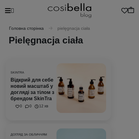
Головна сторінка
pielęgnacja ciała
Pielęgnacja ciała
SKINTRA
Відкрий для себе
новий масштаб у
догляді за тілом з
брендом SkinTra
0
0
12 хв
ДОГЛЯД ЗА ОБЛИЧЧЯМ