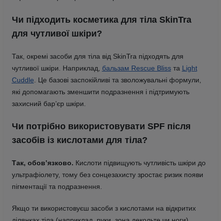
Чи підходить косметика для тіла SkinTra
для чутливої шкіри?
Так, окремі засоби для тіла від SkinTra підходять для
чутливої шкіри. Наприклад,
бальзам Rescue Bliss
та
Light
Cuddle
. Це базові заспокійливі та зволожувальні формули,
які допомагають зменшити подразнення і підтримують
захисний бар’єр шкіри.
Чи потрібно використовувати SPF після
засобів із кислотами для тіла?
Так, обов’язково.
Кислоти підвищують чутливість шкіри до
ультрафіолету, тому без сонцезахисту зростає ризик появи
пігментації та подразнення.
Якщо ти використовуєш засоби з кислотами на відкритих
ділянках тіла (наприклад, руки, зона декольте чи ноги),