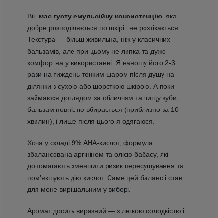
Він
має густу емульсійну консистенцію
, яка
добре розподіляється по шкірі і не розтікається.
Текстура — більш живильна, ніж у класичних
бальзамів, але при цьому не липка та дуже
комфортна у використанні. Я наношу його 2-3
рази на тиждень тонким шаром після душу на
ділянки з сухою або шорсткою шкірою. А поки
займаюся доглядом за обличчям та чищу зуби,
бальзам повністю вбирається (приблизно за 10
хвилин), і лише після цього я одягаюся.
Хоча у складі 9% AHA-кислот, формула
збалансована аргініном та олією бабасу, які
допомагають зменшити ризик пересушування та
помʼякшують дію кислот. Саме цей баланс і став
для мене вирішальним у виборі.
Аромат досить виразний — з легкою солодкістю і