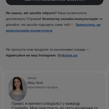
Не знаєш, які засоби обрати?
Наші косметологи
допоможуть! Отримай
безплатну онлайн-консультацію
та
дізнайся, які засоби підходять саме тобі
Записатись на
консультацію косметолога
Instagram
Facebook
TikTok
Telegram
Не пропусти нові продукти та ексклюзивні поради ─
підписуйся на наш Instagram: @
skintra.ua
Автор
Alina Vovk
переглянути профіль
Привіт, я контент-спеціаліст у команді
Cosibella. Моя пристрасть до світу косметики та