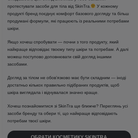
протестувати засоби для тіла від SkinTra.
У кожному
продукті бренд поєднує комфорт базового догляду та більш
продумані формули, які працюють із реальними потребами
шкіри.
Якщо хочеш спробувати — почни з того продукту, який
найкраще відповідає твоєму типу шкіри та потребам. А далі
можеш поступово доповнювати свій догляд іншими
засобами.
Догляд за тілом не обов’язково має бути складним — іноді
достатньо кількох правильно підібраних продуктів, щоб
шкіра виглядала і відчувалася значно краще.
Хочеш познайомитися зі SkinTra ще ближче? Переглянь усі
засоби бренду та обери ті, що найкраще відповідають
потребам твоєї шкіри.
ОБРАТИ КОСМЕТИКУ SKINTRA