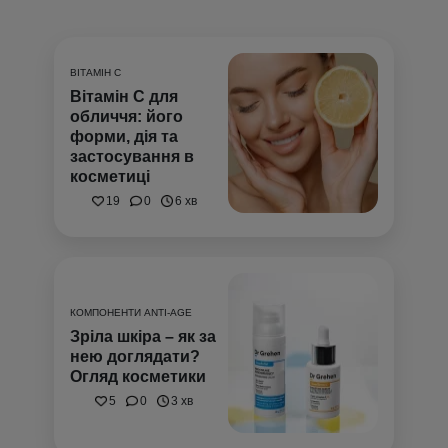
ВІТАМІН С
Вітамін С для
обличчя: його
форми, дія та
застосування в
косметиці
19
0
6 хв
КОМПОНЕНТИ ANTI-AGE
Зріла шкіра – як за
нею доглядати?
Огляд косметики
5
0
3 хв