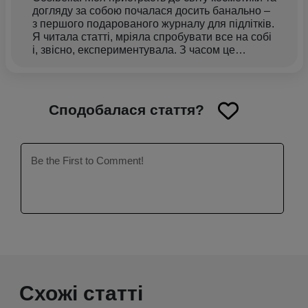
догляду за собою почалася досить банально –
з першого подарованого журналу для підлітків.
Я читала статті, мріяла спробувати все на собі
і, звісно, експериментувала. З часом це
переросло в дещо більше, і я почала багато
вивчати, а потім і сама створювати контент у
цій галузі. Моє завдання тут – зробити світ
краси трохи ближчим та зрозумілішим для тебе
Сподобалася стаття?
- розповідати простими словами про те, що нас
усіх турбує: як дбати про своє тіло, залишатися
здоровими та красивими. Мені довелося
пробувати себе у різних сферах, але тільки в
процесі роботи над статтями я зрозуміла, що
це саме те, де я хочу бути. Ділитися своїми
знаннями, досвідом та інсайтами з тобою – це
дуже захоплююче!
Схожі статті