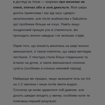
в догляді за тілом — зокрема
при висипах на
спині, плечах або в зоні декольте.
Моя шкіра
досить примхлива і час від часу «дивує»
запаленнями, але після знайомства з Salicylove
цієї проблеми більше не існує. Навіть якщо
поодинокий прищик усе ж зʼявляється, він
проходить значно швидше і не залишає слідів.
Окрім того, що кількість висипань на шкірі значно
зменшилася, я також помітила, що шкіра виглядає
чистішою, її текстура стала більш гладенькою та
мʼякою на дотик, а також зменшилася сезонна
сухість (особливо в осінньо-зимовий період).
Найкраще він працює, якщо залишити гель на тілі
на 1-2 хвилини і лише потім змити водою.
Спочатку це може здаватися тобі дивним, але
досить швидко входить у звичку, особливо коли ти
помічаєш перший результат.