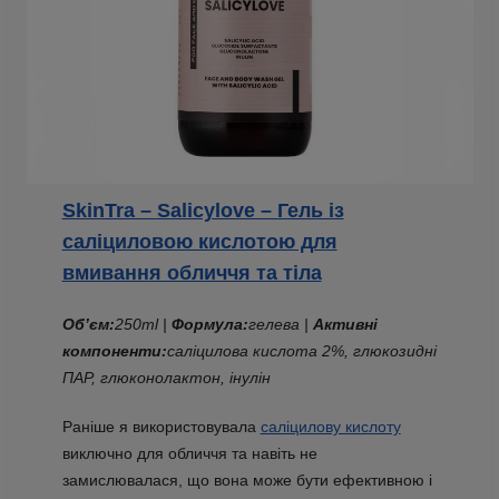
SkinTra – Salicylove – Гель із
саліциловою кислотою для
вмивання обличчя та тіла
Об’єм:
250ml |
Формула:
гелева |
Активні
компоненти:
саліцилова кислота 2%, глюкозидні
ПАР, глюконолактон, інулін
Раніше я використовувала
саліцилову кислоту
виключно для обличчя та навіть не
замислювалася, що вона може бути ефективною і