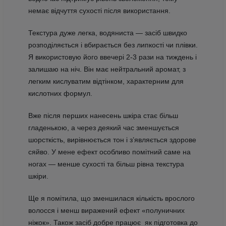
немає відчуття сухості після використання.
Текстура дуже легка, водяниста — засіб швидко
розподіляється і вбирається без липкості чи плівки.
Я використовую його ввечері 2-3 рази на тиждень і
залишаю на ніч. Він має нейтральний аромат, з
легким кислуватим відтінком, характерним для
кислотних формул.
Вже після перших нанесень шкіра стає більш
гладенькою, а через деякий час зменшується
шорсткість, вирівнюється тон і з’являється здорове
сяйво. У мене ефект особливо помітний саме на
ногах — менше сухості та більш рівна текстура
шкіри.
Ще я помітила, що зменшилася кількість врослого
волосся і менш виражений ефект «полуничних
ніжок». Також засіб добре працює як підготовка до