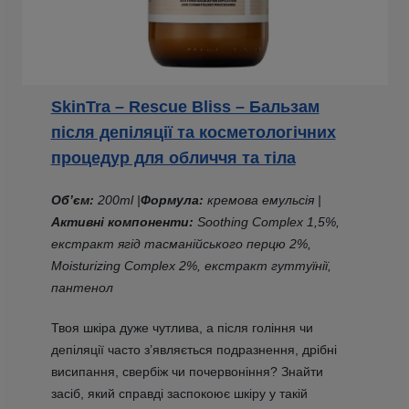
SkinTra – Rescue Bliss – Бальзам
після депіляції та косметологічних
процедур для обличчя та тіла
Об’єм:
200ml |
Формула:
кремова емульсія |
Активні компоненти:
Soothing Complex 1,5%,
екстракт ягід тасманійського перцю 2%,
Moisturizing Complex 2%, екстракт гуттуїнії,
пантенол
Твоя шкіра дуже чутлива, а після гоління чи
депіляції часто з’являється подразнення, дрібні
висипання, свербіж чи почервоніння? Знайти
засіб, який справді заспокоює шкіру у такій