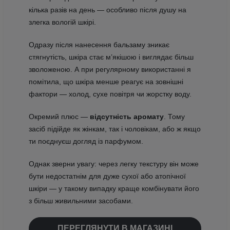
кілька разів на день — особливо після душу на
злегка вологій шкірі.
Одразу після нанесення бальзаму зникає
стягнутість, шкіра стає м’якішою і виглядає більш
зволоженою. А при регулярному використанні я
помітила, що шкіра менше реагує на зовнішні
фактори — холод, сухе повітря чи жорстку воду.
Окремий плюс —
відсутність аромату
. Тому
засіб підійде як жінкам, так і чоловікам, або ж якщо
ти поєднуєш догляд із парфумом.
Однак зверни увагу: через легку текстуру він може
бути недостатнім для дуже сухої або атопічної
шкіри — у такому випадку краще комбінувати його
з більш живильними засобами.
ПЕРЕГЛЯНУТИ В МАГАЗИНІ