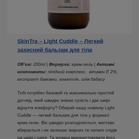
SkinTra – Light Cuddle – Легкий
захисний бальзам для тіла
Об’єм:
200ml |
Формула:
крем-гель |
Активні
компоненти:
ліпідний комплекс, вітамін E 2%,
екстракт бавовни, алантоїн, олія бабасу
Тобі потрібен базовий та максимально простий
догляд, який швидко знімає сухість і дає шкірі
відчуття комфорту? Обирай нашу новинку Light
Cuddle — легкий бальзам для тіла у форматі
крем-гелю. Він швидко розподіляється, миттєво
вбирається і не залишає жирних та липких слідів
на шкірі і одязі. Ти можеш використовувати його