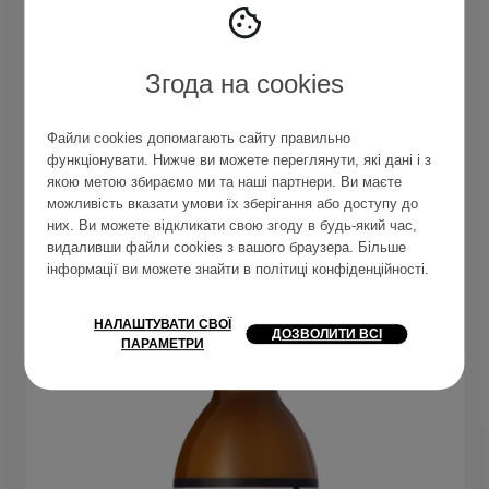
помітила, що шкіра в цілому стала менш
реактивною: почервоніння з’являються рідше, а
відновлення після подразнень проходить швидше.
Згода на cookies
Я не можу сказати, що тобі слід очікувати від
Rescue Bliss миттєвого вау-ефекту, але він
подарував моїй шкірі комфорт та спокій, якого
Файли cookies допомагають сайту правильно
вона раніше ніколи не відчувала.
функціонувати. Нижче ви можете переглянути, які дані і з
якою метою збираємо ми та наші партнери. Ви маєте
можливість вказати умови їх зберігання або доступу до
ПЕРЕГЛЯНУТИ В МАГАЗИНІ
них. Ви можете відкликати свою згоду в будь-який час,
видаливши файли cookies з вашого браузера. Більше
інформації ви можете знайти в
політиці конфіденційності
.
НАЛАШТУВАТИ СВОЇ
ДОЗВОЛИТИ ВСІ
ПАРАМЕТРИ