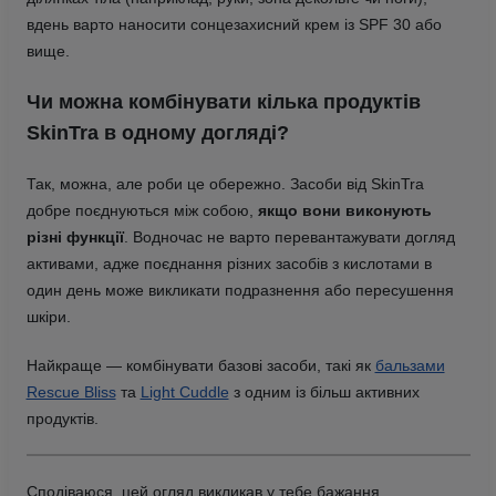
вдень варто наносити сонцезахисний крем із SPF 30 або
вище.
Чи можна комбінувати кілька продуктів
SkinTra в одному догляді?
Так, можна, але роби це обережно. Засоби від SkinTra
добре поєднуються між собою,
якщо вони виконують
різні функції
. Водночас не варто перевантажувати догляд
активами, адже поєднання різних засобів з кислотами в
один день може викликати подразнення або пересушення
шкіри.
Найкраще — комбінувати базові засоби, такі як
бальзами
Rescue Bliss
та
Light Cuddle
з одним із більш активних
продуктів.
Сподіваюся, цей огляд викликав у тебе бажання