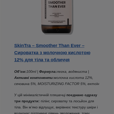
SkinTra – Smoother Than Ever –
Сироватка з молочною кислотою
12% для тіла та обличчя
Об’єм:
100ml |
Формула:
легка, водяниста |
Активні компоненти:
молочна кислота 12%,
сечовина 5%, MOISTURIZING FACTOR 5%, ектоїн
У цій мінімалістичній пляшечці
поєднано одразу
три продукти:
пілінг, сироватку та лосьйон для
тіла. Він м’яко відлущує, вирівнює текстуру шкіри і
водночас підтримує рівень зволоження, тому