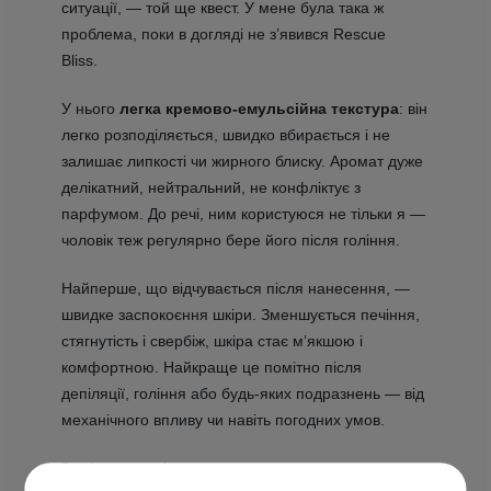
ситуації, — той ще квест. У мене була така ж
проблема, поки в догляді не з’явився Rescue
Bliss.
У нього
легка кремово-емульсійна текстура
: він
легко розподіляється, швидко вбирається і не
залишає липкості чи жирного блиску. Аромат дуже
делікатний, нейтральний, не конфліктує з
парфумом. До речі, ним користуюся не тільки я —
чоловік теж регулярно бере його після гоління.
Найперше, що відчувається після нанесення, —
швидке заспокоєння шкіри. Зменшується печіння,
стягнутість і свербіж, шкіра стає м’якшою і
комфортною. Найкраще це помітно після
депіляції, гоління або будь-яких подразнень — від
механічного впливу чи навіть погодних умов.
За кілька тижнів регулярного використання я