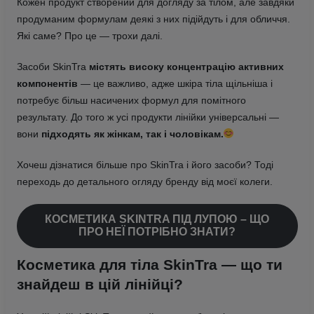
Кожен продукт створений для догляду за тілом, але завдяки
продуманим формулам деякі з них підійдуть і для обличчя.
Які саме? Про це — трохи далі.
Засоби SkinTra
містять високу концентрацію активних
компонентів
— це важливо, адже шкіра тіла щільніша і
потребує більш насичених формул для помітного
результату. До того ж усі продукти лінійки універсальні —
вони
підходять як жінкам, так і чоловікам.
Хочеш дізнатися більше про SkinTra і його засоби? Тоді
переходь до детального огляду бренду від моєї колеги.
КОСМЕТИКА SKINTRA ПІД ЛУПОЮ – ЩО
ПРО НЕЇ ПОТРІБНО ЗНАТИ?
Косметика для тіла SkinTra — що ти
знайдеш в цій лінійці?