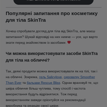
Популярні запитання про косметику
для тіла SkinTra
Хочеш спробувати догляд для тіла від SkinTra, але маєш
запитання? Шукай відповіді на них нижче — усе, що варто
знати перед знайомством із засобами.
Чи можна використовувати засоби SkinTra
для тіла на обличчі?
Так, деякі продукти можна використовувати як на тілі, так і
на обличчі. Зокрема,
гель Salicylove
,
сироватку Smoother
Than Ever
та
бальзам Rescue Bliss
. Однак враховуй те, що
шкіра обличчя більш чутлива, тому спосіб і частота
використання будуть відрізнятися. Тож перед
використанням завжди орієнтуйся на рекомендації
виробника та реакцію своєї шкіри.