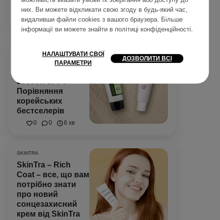
можливість вказати умови їх зберігання або доступу до
них. Ви можете відкликати свою згоду в будь-який час,
4
0
7 хв
видаливши файли cookies з вашого браузера. Більше
інформації ви можете знайти в
політиці конфіденційності
.
SPF
НАЛАШТУВАТИ СВОЇ
ДОЗВОЛИТИ ВСІ
Cosrx Aloe SPF 50
ПАРАМЕТРИ
чи Beauty of
Joseon SPF?
Порівняння
корейських
бестселерів
0
0
6 хв
SKINTRA
SkinTra – Rich
Coat – все, що вам
потрібно знати
про новий
сонцезахисний
крем від SkinTra