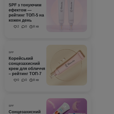
SPF з тонуючим
ефектом —
рейтинг ТОП-5 на
кожен день
2
0
8 хв
SPF
Корейський
сонцезахисний
крем для обличчя
– рейтинг ТОП-7
0
0
8 хв
SPF
Сонцезахисний