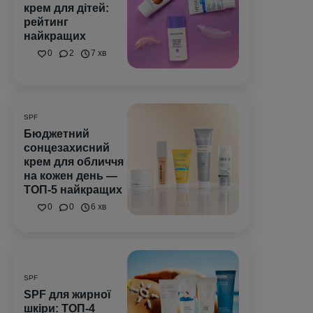
крем для дітей:
рейтинг
найкращих
0
2
7 хв
SPF
Бюджетний
сонцезахисний
крем для обличчя
на кожен день —
ТОП-5 найкращих
0
0
6 хв
SPF
SPF для жирної
шкіри: ТОП-4