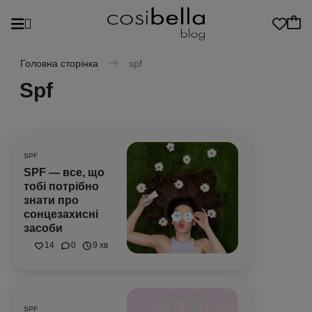
Головна сторінка
spf
Spf
SPF
SPF — все, що
тобі потрібно
знати про
сонцезахисні
засоби
14
0
9 хв
SPF