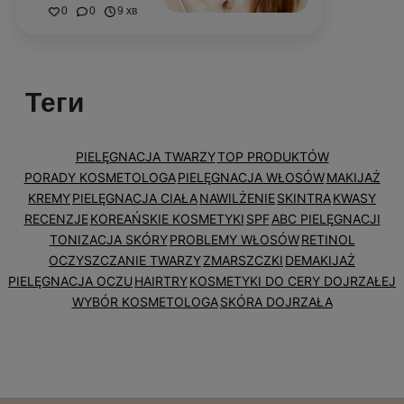
0
0
9 хв
Теги
PIELĘGNACJA TWARZY
TOP PRODUKTÓW
PORADY KOSMETOLOGA
PIELĘGNACJA WŁOSÓW
MAKIJAŻ
KREMY
PIELĘGNACJA CIAŁA
NAWILŻENIE
SKINTRA
KWASY
RECENZJE
KOREAŃSKIE KOSMETYKI
SPF
ABC PIELĘGNACJI
TONIZACJA SKÓRY
PROBLEMY WŁOSÓW
RETINOL
OCZYSZCZANIE TWARZY
ZMARSZCZKI
DEMAKIJAŻ
PIELĘGNACJA OCZU
HAIRTRY
KOSMETYKI DO CERY DOJRZAŁEJ
WYBÓR KOSMETOLOGA
SKÓRA DOJRZAŁA