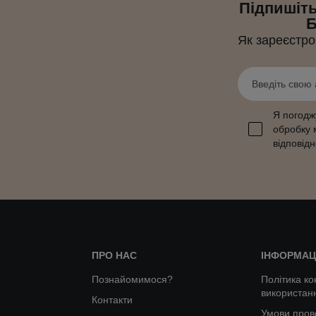
Підпишіть
Б
Як зареєстро
Я погодж
обробку м
відповід
ПРО НАС
ІНФОРМАЦ
Познайомимося?
Політика ко
використанн
Контакти
Умови пров