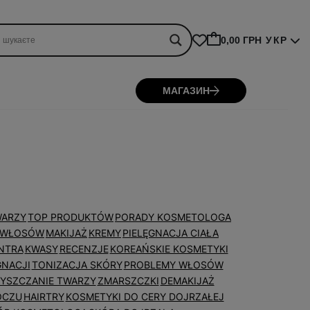
0,00 ГРН
УКР
МАГАЗИН
WARZY
TOP PRODUKTÓW
PORADY KOSMETOLOGA
A WŁOSÓW
MAKIJAŻ
KREMY
PIELĘGNACJA CIAŁA
NTRA
KWASY
RECENZJE
KOREAŃSKIE KOSMETYKI
GNACJI
TONIZACJA SKÓRY
PROBLEMY WŁOSÓW
YSZCZANIE TWARZY
ZMARSZCZKI
DEMAKIJAŻ
OCZU
HAIRTRY
KOSMETYKI DO CERY DOJRZAŁEJ