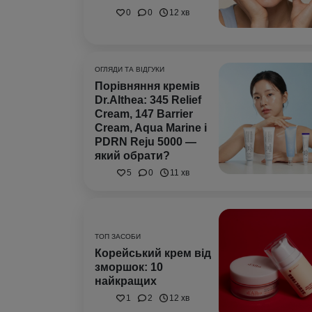
0
0
12 хв
ОГЛЯДИ ТА ВІДГУКИ
Порівняння кремів
Dr.Althea: 345 Relief
Cream, 147 Barrier
Cream, Aqua Marine і
PDRN Reju 5000 —
який обрати?
5
0
11 хв
ТОП ЗАСОБИ
Корейський крем від
зморшок: 10
найкращих
1
2
12 хв