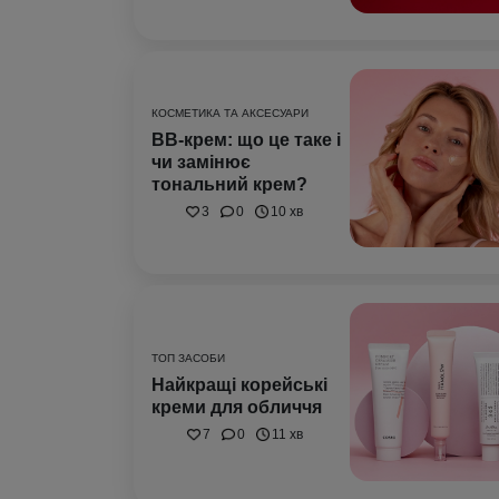
КОСМЕТИКА ТА АКСЕСУАРИ
BB-крем: що це таке і
чи замінює
тональний крем?
3
0
10 хв
ТОП ЗАСОБИ
Найкращі корейські
креми для обличчя
7
0
11 хв