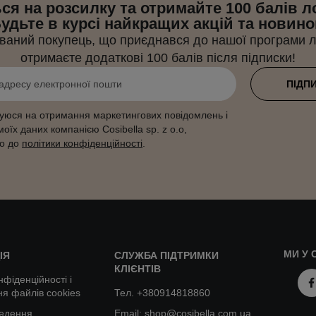
ся на розсилку та отримайте 100 балів л
удьте в курсі найкращих акцій та новино
ваний покупець, що приєднався до нашої програми л
отримаєте додаткові 100 балів після підписки!
ПІДП
уюся на отримання маркетингових повідомлень і
оїх даних компанією Cosibella sp. z o.o,
но до
політики конфіденційності
.
МИ У 
ІЯ
СЛУЖБА ПІДТРИМКИ
КЛІЄНТІВ
нфіденційності і
я файлів cookies
Тел. +380914818860
едення
Email: shop@cosibella.com.ua