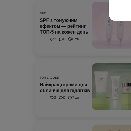
SPF
SPF з тонуючим
ефектом — рейтинг
ТОП-5 на кожен день
2
0
8 хв
ТОП ЗАСОБИ
Найкращі креми для
обличчя для підлітків
3
0
7 хв