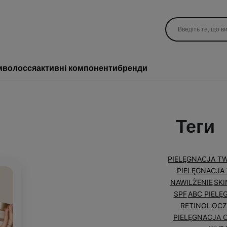
м
волосся
активні компоненти
бренди
Теги
PIELĘGNACJA T
PIELĘGNACJ
NAWILŻENIE
SKI
SPF
ABC PIELĘ
RETINOL
OCZ
PIELĘGNACJA 