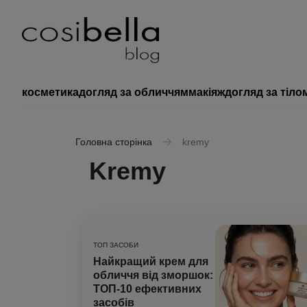
косметика
догляд за обличчям
макіяж
догляд за тіло
Головна сторінка
kremy
Kremy
ТОП ЗАСОБИ
Найкращий крем для
обличчя від зморшок:
ТОП-10 ефективних
засобів