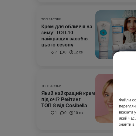
ТОП ЗАСОБИ
Крем для обличчя на
зиму: ТОП-10
найкращих засобів
цього сезону
7
0
12 хв
ТОП ЗАСОБИ
Який найкращий крем
під очі? Рейтинг
Файли co
ТОП-8 від Cosibella
переглян
вказати 
1
0
10 хв
який час
знайти в