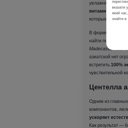
переглян
увлажняющим свой
вказати 
витамины С, А и
який час
которые собствен
знайти в
В формуле уходов
найти под назва
Madecassoside, Asi
азиатской нет ог
встретить
100% э
чувствительной к
Центелла а
Одним из главных
компонентов, явля
ускоряет естест
Как результат — 