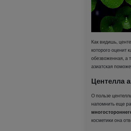
Как видишь, цент
которого оценит к
обезвоженная, а т
азиатская поможе
Центелла а
О пользе центелл
напомнить еще ра
многостороннего
косметики она от