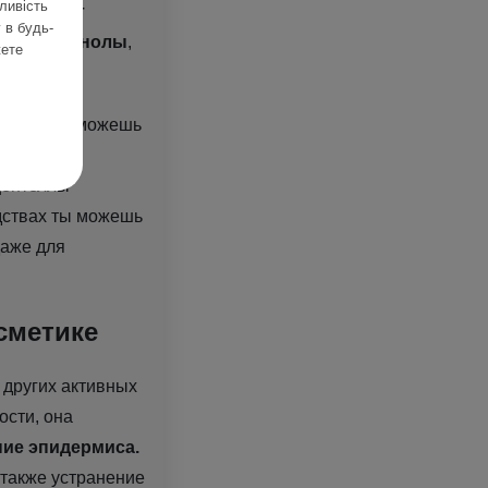
ливість
 содержит
 в будь-
у и полифенолы
,
жете
ляющие ты можешь
aticoside,
 центеллы
едствах ты можешь
даже для
сметике
 других активных
ости, она
ние эпидермиса.
 также устранение