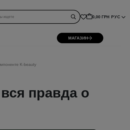
0,00 ГРН
РУС
МАГАЗИН
омпоненте K-beauty
 вся правда о