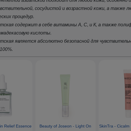
ентеллой азиатской подходит для любой кожи, особенно
увствительной, сосудистой и возрастной кожи, а также л
ских процедур.
тская содержит в себе витамины А, С, и К, а также поли
 мадекасовую кислоты.
тская является абсолютно безопасной для чувствительно
 100%.
kin Relief Essence
Beauty of Joseon - Light On
SkinTra - Cicalm