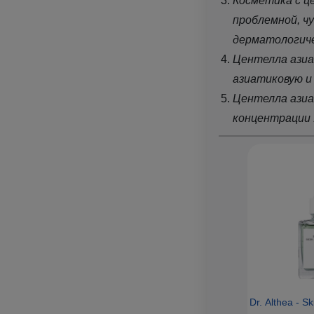
Косметика с ц
проблемной, ч
дерматологиче
Центелла азиа
азиатиковую и
Центелла азиа
концентрации
Dr. Althea - S