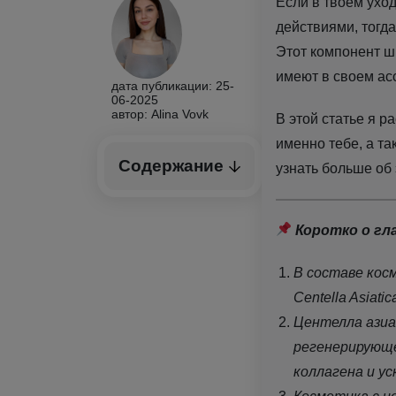
Если в твоем ухо
действиями, тогда
Этот компонент ши
имеют в своем ас
дата публикации: 25-
06-2025
автор: Alina Vovk
В этой статье я р
именно тебе, а т
Содержание
узнать больше об 
Коротко о гл
В составе косм
Centella Asiatic
Центелла азиа
регенерирующе
коллагена и у