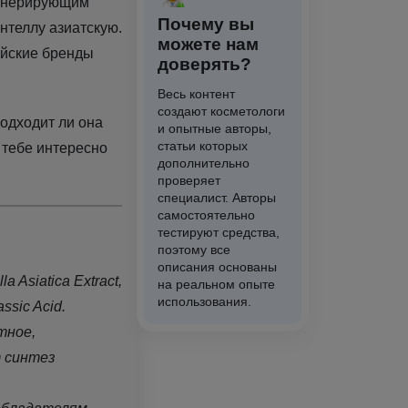
генерирующим
Почему вы
нтеллу азиатскую.
можете нам
ейские бренды
доверять?
Весь контент
создают косметологи
подходит ли она
и опытные авторы,
статьи которых
 тебе интересно
дополнительно
проверяет
специалист. Авторы
самостоятельно
тестируют средства,
поэтому все
описания основаны
 Asiatica Extract,
на реальном опыте
использования.
assic Acid.
тное,
 синтез