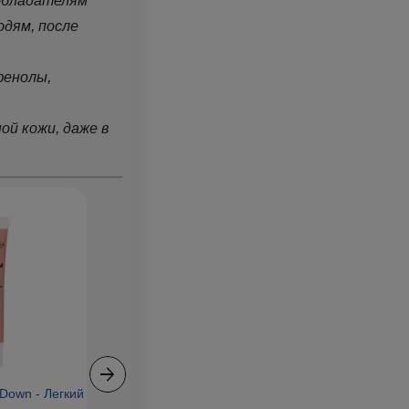
 обладателям
юдям, после
фенолы,
й кожи, даже в
Next
 Down - Легкий
Numbuzin - No.1 -
Celimax - The R