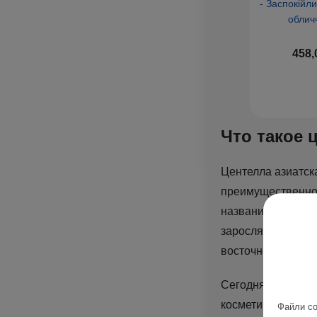
- Заспокійл
облич
458,
Что такое 
Центелла азиатск
преимущественно в
название центелл
зарослях, чтобы у
восточной медици
Сегодня же она я
косметики для ли
Файли co