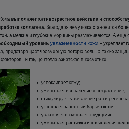
 Кола
выполняет антивозрастное действие
и способств
работке коллагена
, благодаря чему кожа становится боле
утой, а мелкие и глубокие морщины разглаживаются. А еще 
еобходимый уровень
увлажненности кожи
– укрепляет 
а, предотвращает чрезмерную потерю воды, а также защищ
факторов. Итак, центелла азиатская в косметике:
успокаивает кожу;
уменьшает воспаление и покраснение;
стимулирует заживление ран и регенер
укрепляет защитный барьер кожи;
увлажняет и смягчает эпидермис;
уменьшает растяжки и проявления целл