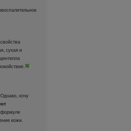
овоспалительное
, свойства
я, сухая и
 центелла
покойствие.
Однако, хочу
ент
 формуле
ление кожи.