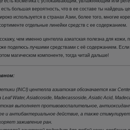
де есть косметика с успокаивающим, увлажняющим или ре
 есть большая вероятность, что в ее составе ты найдешь це
роко используется в странах Азии, более того, многие кор
сортименте отдельные линейки средств с ее содержанием.
асскажу, чем именно центелла азиатская полезна для кожи, 
акже поделюсь лучшими средствами с её содержанием. Если
этом магическом компоненте, тогда читай дальше!
авном:
етики (INCI) центелла азиатская обозначается как Centella
a Leaf Water, Asiaticoside, Madecassoside, Asiatic Acid, Madec
тская выполняет противовоспалительное, антиоксидан
е и антибактериальное действие, а также стимулирует
скоряет заживление ран.