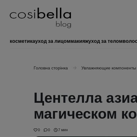
косметика
уход за лицом
макияж
уход за телом
воло
Головна сторінка
Увлажняющие компоненты
Центелла азиа
магическом ко
0
0
7 мин