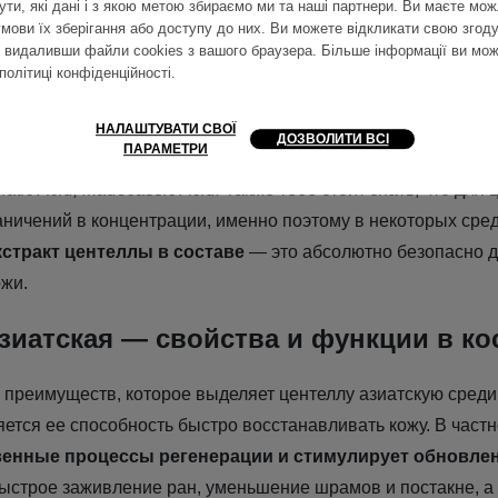
ути, які дані і з якою метою збираємо ми та наші партнери. Ви маєте мож
ствам. В частности, в своем составе
центелла азиатская
умови їх зберігання або доступу до них. Ви можете відкликати свою згоду
 К, а также азиатиновую кислоту, мадекасовую кислот
, видаливши файли cookies з вашого браузера. Більше інформації ви мо
но и делают ее настолько эффективной.
політиці конфіденційності
.
ой косметики (INCI) центеллу азиатскую или же ее состав
НАЛАШТУВАТИ СВОЇ
ДОЗВОЛИТИ ВСІ
ПАРАМЕТРИ
ниями
Centella Asiatica Extract, Centella Asiatica Leaf Water, Asi
atic Acid, Madecassic Acid.
Также тебе стоит знать, что для
раничений в концентрации, именно поэтому в некоторых ср
кстракт центеллы в составе
— это абсолютно безопасно 
ожи.
зиатская — свойства и функции в ко
 преимуществ, которое выделяет центеллу азиатскую среди
ется ее способность быстро восстанавливать кожу. В частн
венные процессы регенерации и стимулирует обновле
быстрое заживление ран, уменьшение шрамов и постакне, а