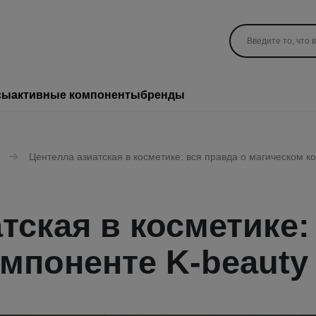
сы
активные компоненты
бренды
Центелла азиатская в косметике: вся правда о магическом к
тская в косметике:
мпоненте K-beauty