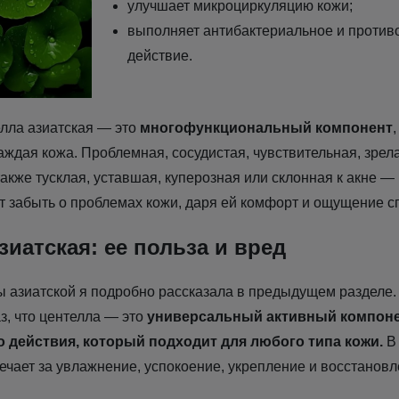
улучшает микроциркуляцию кожи;
выполняет антибактериальное и против
действие.
елла азиатская — это
многофункциональный компонент
аждая кожа. Проблемная, сосудистая, чувствительная, зрела
акже тусклая, уставшая, куперозная или склонная к акне —
т забыть о проблемах кожи, даря ей комфорт и ощущение с
зиатская: ее польза и вред
ы азиатской я подробно рассказала в предыдущем разделе. 
з, что центелла — это
универсальный активный компон
 действия, который подходит для любого типа кожи.
В
вечает за увлажнение, успокоение, укрепление и восстанов