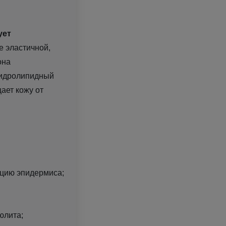
ует
е эластичной,
она
гидролипидный
ает кожу от
ацию эпидермиса;
юлита;