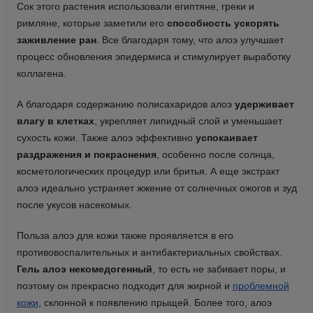
Сок этого растения использовали египтяне, греки и
римляне, которые заметили его
способность ускорять
заживление ран
. Все благодаря тому, что алоэ улучшает
процесс обновления эпидермиса и стимулирует выработку
коллагена.
А благодаря содержанию полисахаридов алоэ
удерживает
влагу в клетках
, укрепляет липидный слой и уменьшает
сухость кожи. Также алоэ эффективно
успокаивает
раздражения и покраснения
, особенно после солнца,
косметологических процедур или бритья. А еще экстракт
алоэ идеально устраняет жжение от солнечных ожогов и зуд
после укусов насекомых.
Польза алоэ для кожи также проявляется в его
противовоспалительных и антибактериальных свойствах.
Гель алоэ некомедогенный
, то есть не забивает поры, и
поэтому он прекрасно подходит для жирной и
проблемной
кожи
, склонной к появлению прыщей. Более того, алоэ