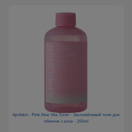
Aprilskin - Pink Aloe Vita Toner - Заспокійливий тонік для
обличчя з алое - 250ml