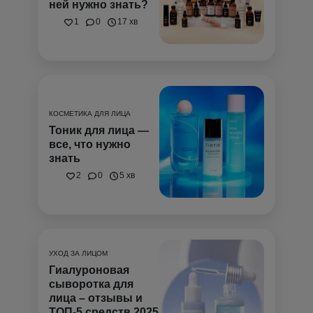
ней нужно знать?
1
0
17 хв
КОСМЕТИКА ДЛЯ ЛИЦА
Тоник для лица —
все, что нужно
знать
2
0
5 хв
УХОД ЗА ЛИЦОМ
Гиалуроновая
сыворотка для
лица – отзывы и
ТОП-5 средств 2025