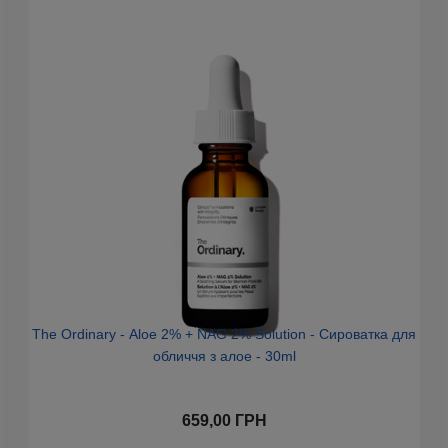
The Ordinary - Aloe 2% + NAG 2% Solution - Сироватка для
Ap
обличчя з алое - 30ml
659,00 ГРН