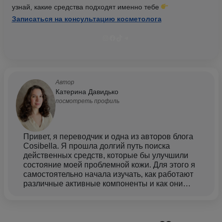
узнай, какие средства подходят именно тебе
Записаться на консультацию косметолога
Instagram
Facebook
TikTok
Telegram
Автор
Катерина Давидько
посмотреть профиль
Привет, я переводчик и одна из авторов блога
Cosibella. Я прошла долгий путь поиска
действенных средств, которые бы улучшили
состояние моей проблемной кожи. Для этого я
самостоятельно начала изучать, как работают
различные активные компоненты и как они
влияют на кожу. Мне пришлось протестировать
много средств, чтобы понять, какие из них
действенные, а какие вообще не стоят
внимания. Сегодня сознательный подход к