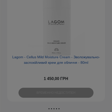
Lagom - Cellus Mild Moisture Cream - Зволожувально-
Fr
заспокійливий крем для обличчя - 80ml
1 450,00 ГРН
ВРЕМЕННО НЕДОСТУПЕН