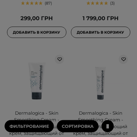
87
3
299,00 ГРН
1 799,00 ГРН
ДОБАВИТЬ В КОРЗИНУ
ДОБАВИТЬ В КОРЗИНУ
Dermalogica - Skin
Dermalogica - Skin
Smoothing Cream -
Smoothing Cream -
ФИЛЬТРОВАНИЕ
СОРТИРОВКА
Легкий увлажняющий
Легкий увлажняющий
крем, защищающий от
крем, защищающий от