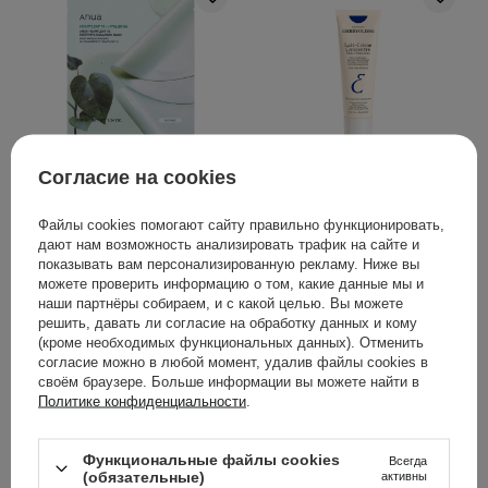
ВЫБОР КОСМЕТОЛОГА
Согласие на cookies
Anua - Heartleaf 70
Embryolisse - Lait-Creme
Soothing Collagen Mask -
Concentre -
Файлы cookies помогают сайту правильно функционировать,
Успокаивающая
Питательный и
дают нам возможность анализировать трафик на сайте и
коллагеновая маска для
увлажняющий крем для
показывать вам персонализированную рекламу. Ниже вы
лица - 38g
лица - 75ml
можете проверить информацию о том, какие данные мы и
наши партнёры собираем, и с какой целью. Вы можете
решить, давать ли согласие на обработку данных и кому
11
1
(кроме необходимых функциональных данных). Отменить
согласие можно в любой момент, удалив файлы cookies в
199,00 ГРН
699,00 ГРН
своём браузере. Больше информации вы можете найти в
Политике конфиденциальности
.
ДОБАВИТЬ В КОРЗИНУ
ДОБАВИТЬ В КОРЗИНУ
Функциональные файлы cookies
Всегда
(обязательные)
активны