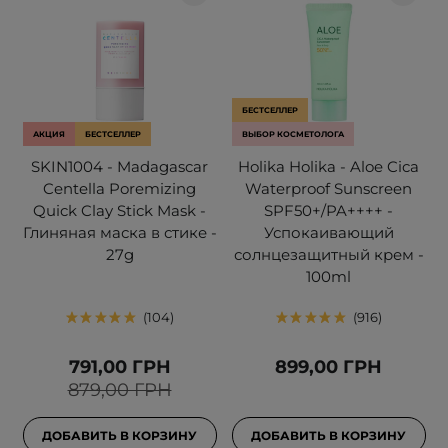
БЕСТСЕЛЛЕР
АКЦИЯ
БЕСТСЕЛЛЕР
ВЫБОР КОСМЕТОЛОГА
SKIN1004 - Madagascar
Holika Holika - Aloe Cica
Centella Poremizing
Waterproof Sunscreen
Quick Clay Stick Mask -
SPF50+/PA++++ -
Глиняная маска в стике -
Успокаивающий
27g
солнцезащитный крем -
100ml
104
916
791,00 ГРН
899,00 ГРН
879,00 ГРН
ДОБАВИТЬ В КОРЗИНУ
ДОБАВИТЬ В КОРЗИНУ