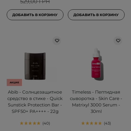
529,00 ГРН
ДОБАВИТЬ В КОРЗИНУ
ДОБАВИТЬ В КОРЗИНУ
АКЦИЯ
Abib - Солнцезащитное
Timeless - Пептидная
средство в стике - Quick
сыворотка - Skin Care -
Sunstick Protection Bar -
Matrixyl 3000 Serum -
SPF50+ PA++++ - 22g
30ml
40
43