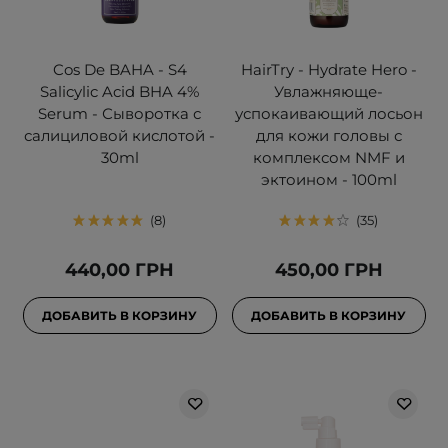
Cos De BAHA - S4
HairTry - Hydrate Hero -
Salicylic Acid BHA 4%
Увлажняюще-
Serum - Сыворотка с
успокаивающий лосьон
салициловой кислотой -
для кожи головы с
30ml
комплексом NMF и
эктоином - 100ml
8
35
440,00 ГРН
450,00 ГРН
ДОБАВИТЬ В КОРЗИНУ
ДОБАВИТЬ В КОРЗИНУ