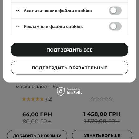
Аналитические файлы cookies
Рекламные файлы cookies
ПОДТВЕРДИТЬ ВСЕ
АКЦИЯ
В НАБОРЕ ДЕШЕВЛЕ
Missha - Airy Fit Sheet
HairTry - Набор «Let It
ПОДТВЕРДИТЬ ОБЯЗАТЕЛЬНЫЕ
Mask - Aloe -
Calm»
Увлажняющая тканевая
маска с алоэ - 19g
12
1 458,00 ГРН
64,00 ГРН
1 579,00 ГРН
80,00 ГРН
УЗНАТЬ БОЛЬШЕ
ДОБАВИТЬ В КОРЗИНУ