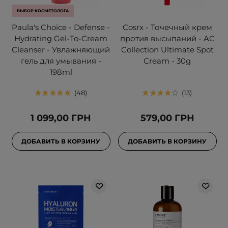
ВЫБОР КОСМЕТОЛОГА
Paula's Choice - Defense -
Cosrx - Точечный крем
Hydrating Gel-To-Cream
против высыпаний - AC
Cleanser - Увлажняющий
Collection Ultimate Spot
гель для умывания -
Cream - 30g
198ml
48
13
1 099,00 ГРН
579,00 ГРН
ДОБАВИТЬ В КОРЗИНУ
ДОБАВИТЬ В КОРЗИНУ