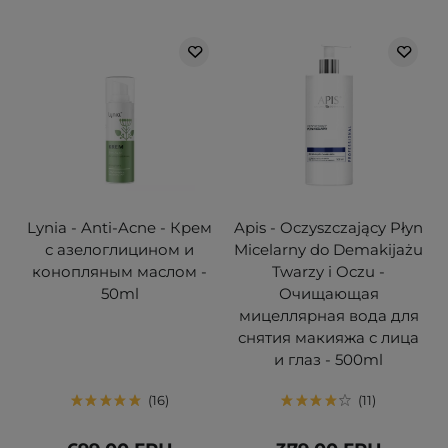
Lynia - Anti-Acne - Крем
Apis - Oczyszczający Płyn
с азелоглицином и
Micelarny do Demakijażu
конопляным маслом -
Twarzy i Oczu -
50ml
Очищающая
мицеллярная вода для
снятия макияжа с лица
и глаз - 500ml
16
11