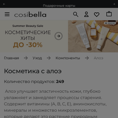
Подарочные карты
Блог
Спроси косметолога
Познакомимся?
Доставка с любовью
Подарочные карты
Блог
Главная
Уход
Компоненты
Алоэ
Косметика с алоэ
Количество продуктов:
249
Алоэ улучшает эластичность кожи, глубоко
увлажняет и замедляет процессы старения.
Содержит витамины (A, B, C, E), аминокислоты,
минералы и множество микроэлементов,
которые делают это растение природным